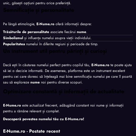
unic, găsești opțiuni pentru orice preferință.
Semnificație și personalitate
Pe lângă etimologie,
E-Nume.ro
oferă informații despre:
Trăsăturile de personalitate
asociate fiecărui
nume
.
Simbolismul
și influența numelui asupra vieții individului.
Popularitatea
numelui în diferite regiuni și perioade de timp.
Un instrument util pentru părinți și curioși
Dacă ești în căutarea numelui perfect pentru copilul tău,
E-Nume.ro
te poate ajuta
să iei o decizie informată. De asemenea, platforma este un instrument excelent
pentru cei care doresc să înțeleagă mai bine semnificația numelui pe care îl poartă
sau să exploreze
nume
noi pentru diverse scopuri.
Optimizare constantă și informații de actualitate
E-Nume.ro
este actualizat frecvent, adăugând constant noi nume și informații
pentru a rămâne relevant și complet.
Descoperă povestea numelui tău cu
E-Nume.ro
!
E-Nume.ro - Postate recent