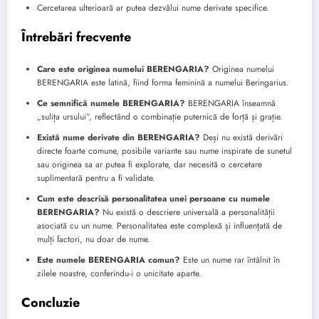
Cercetarea ulterioară ar putea dezvălui nume derivate specifice.
Întrebări frecvente
Care este originea numelui BERENGARIA?
Originea numelui
BERENGARIA este latină, fiind forma feminină a numelui Beringarius.
Ce semnifică numele BERENGARIA?
BERENGARIA înseamnă
„sulița ursului”, reflectând o combinație puternică de forță și grație.
Există nume derivate din BERENGARIA?
Deși nu există derivări
directe foarte comune, posibile variante sau nume inspirate de sunetul
sau originea sa ar putea fi explorate, dar necesită o cercetare
suplimentară pentru a fi validate.
Cum este descrisă personalitatea unei persoane cu numele
BERENGARIA?
Nu există o descriere universală a personalității
asociată cu un nume. Personalitatea este complexă și influențată de
mulți factori, nu doar de nume.
Este numele BERENGARIA comun?
Este un nume rar întâlnit în
zilele noastre, conferindu-i o unicitate aparte.
Concluzie