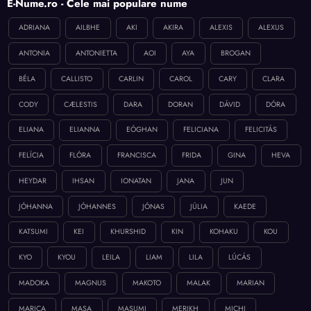
E-Nume.ro - Cele mai populare nume
ADRIANA
AILBHE
AKI
AKIRA
ALEXIS
ALEXUS
ANTONIA
ANTONIETTA
AOI
AYA
BROGAN
BÉLA
CALLISTO
CARLIN
CAROL
CARY
CLARA
CODY
CÆLESTIS
DARA
DORAN
DÁVID
DÓRA
ELIANA
ELIANNA
EÓGHAN
FELICIANA
FELICITÁS
FELÍCIA
FLÓRA
FRANCISCA
FRIDA
GINA
HEVA
HEYDAR
IHSAN
IONATAN
JANA
JUN
JÓHANNA
JÓHANNES
JÓNAS
JÚLIA
KAEDE
KATSUMI
KEI
KHURSHID
KIN
KOHAKU
KOU
KYO
KYOU
LEILA
LIAM
LILA
LÚCÁS
MADOKA
MAGNUS
MAKOTO
MALAK
MARIAN
MARICA
MASA
MASUMI
MERIKH
MICHI