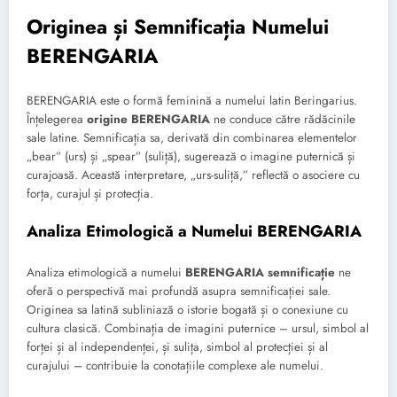
Originea și Semnificația Numelui
BERENGARIA
BERENGARIA este o formă feminină a numelui latin Beringarius.
Înțelegerea
origine BERENGARIA
ne conduce către rădăcinile
sale latine. Semnificația sa, derivată din combinarea elementelor
„bear” (urs) și „spear” (suliță), sugerează o imagine puternică și
curajoasă. Această interpretare, „urs-suliță,” reflectă o asociere cu
forța, curajul și protecția.
Analiza Etimologică a Numelui BERENGARIA
Analiza etimologică a numelui
BERENGARIA semnificație
ne
oferă o perspectivă mai profundă asupra semnificației sale.
Originea sa latină subliniază o istorie bogată și o conexiune cu
cultura clasică. Combinația de imagini puternice – ursul, simbol al
forței și al independenței, și sulița, simbol al protecției și al
curajului – contribuie la conotațiile complexe ale numelui.