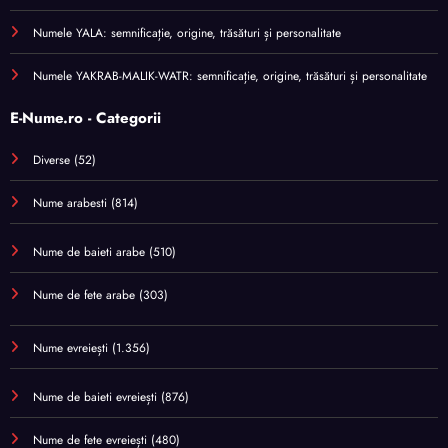
Numele YALA: semnificație, origine, trăsături și personalitate
Numele YAKRAB-MALIK-WATR: semnificație, origine, trăsături și personalitate
E-Nume.ro - Categorii
Diverse
(52)
Nume arabesti
(814)
Nume de baieti arabe
(510)
Nume de fete arabe
(303)
Nume evreiești
(1.356)
Nume de baieti evreiești
(876)
Nume de fete evreiești
(480)