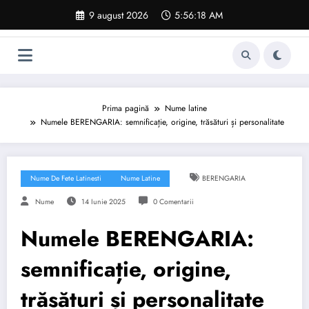
Sari
9 august 2026
5:56:19 AM
la
conținut
Prima pagină
Nume latine
Numele BERENGARIA: semnificație, origine, trăsături și personalitate
Nume De Fete Latinesti
Nume Latine
BERENGARIA
Nume
14 Iunie 2025
0 Comentarii
Numele BERENGARIA:
semnificație, origine,
trăsături și personalitate