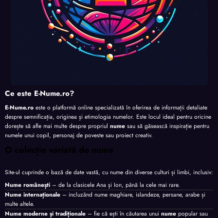
Ce este E-Nume.ro?
E-Nume.ro
este o platformă online specializată în oferirea de informații detaliate
despre semnificația, originea și etimologia numelor. Este locul ideal pentru oricine
dorește să afle mai multe despre propriul
nume
sau să găsească inspirație pentru
numele unui copil, personaj de poveste sau proiect creativ.
O colecție variată de nume
Site-ul cuprinde o bază de date vastă, cu nume din diverse culturi și limbi, inclusiv:
Nume românești
– de la clasicele Ana și Ion, până la cele mai rare.
Nume internaționale
– incluzând nume maghiare, islandeze, persane, arabe și
multe altele.
Nume moderne și tradiționale
– fie că ești în căutarea unui
nume
popular sau