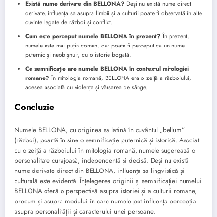
Există nume derivate din BELLONA?
Deși nu există nume direct
derivate, influența sa asupra limbii și a culturii poate fi observată în alte
cuvinte legate de război și conflict.
Cum este perceput numele BELLONA în prezent?
În prezent,
numele este mai puțin comun, dar poate fi perceput ca un nume
puternic și neobișnuit, cu o istorie bogată.
Ce semnificație are numele BELLONA în contextul mitologiei
romane?
În mitologia romană, BELLONA era o zeiță a războiului,
adesea asociată cu violența și vărsarea de sânge.
Concluzie
Numele BELLONA, cu originea sa latină în cuvântul „bellum”
(război), poartă în sine o semnificație puternică și istorică. Asociat
cu o zeiță a războiului în mitologia romană, numele sugerează o
personalitate curajoasă, independentă și decisă. Deși nu există
nume derivate direct din BELLONA, influența sa lingvistică și
culturală este evidentă. Înțelegerea originii și semnificației numelui
BELLONA oferă o perspectivă asupra istoriei și a culturii romane,
precum și asupra modului în care numele pot influența percepția
asupra personalității și caracterului unei persoane.