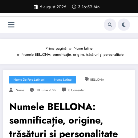
Sari
6 august 2026
3:17:00 AM
la
conținut
Prima pagină
Nume latine
Numele BELLONA: semnificație, origine, trăsături și personalitate
Nume De Fete Latinesti
Nume Latine
BELLONA
Nume
10 Iunie 2025
0 Comentarii
Numele BELLONA:
semnificație, origine,
trăsături și personalitate