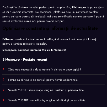
Dacă ești în căutarea numelui perfect pentru copilul tău,
E-Nume.ro
te poate ajuta
să iei o decizie informată. De asemenea, platforma este un instrument excelent
pentru cei care doresc să înțeleagă mai bine semnificația numelui pe care îl poartă
sau să exploreze
nume
noi pentru diverse scopuri.
Optimizare constantă și informații de actualitate
E-Nume.ro
este actualizat frecvent, adăugând constant noi nume și informații
pentru a rămâne relevant și complet.
Descoperă povestea numelui tău cu
E-Nume.ro
!
E-Nume.ro - Postate recent
Când este necesară a doua opinie în chirurgie oncologică?
Semne că ai nevoie de consult pentru hernie abdominală
Numele YUSUF: semnificație, origine, trăsături și personalitate
Numele YUSSUF: semnificație, origine, trăsături și personalitate