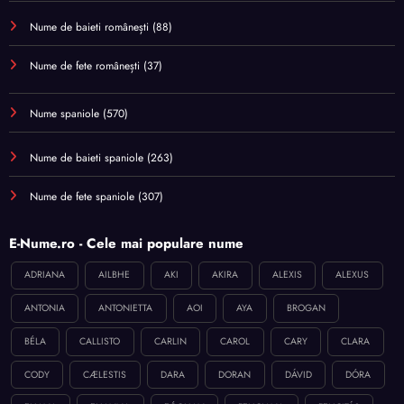
Nume de baieti românești
(88)
Nume de fete românești
(37)
Nume spaniole
(570)
Nume de baieti spaniole
(263)
Nume de fete spaniole
(307)
E-Nume.ro - Cele mai populare nume
ADRIANA
AILBHE
AKI
AKIRA
ALEXIS
ALEXUS
ANTONIA
ANTONIETTA
AOI
AYA
BROGAN
BÉLA
CALLISTO
CARLIN
CAROL
CARY
CLARA
CODY
CÆLESTIS
DARA
DORAN
DÁVID
DÓRA