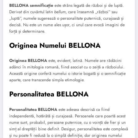
BELLONA semnificație
este strâns legată de război și de luptă.
Derivat din cuvântul latin
bellum
, care înseamnă „război” sau
„luptă”, numele sugerează o personalitate puternică, curajoasă și
decisă. Nu este un nume ales ușor, ci unul care evocă imagini de
forță și determinare.
Originea Numelui BELLONA
Originea BELLONA
este, evident, latină. Numele are rădăcini
adânci în mitologia romană, fiind asociat cu o zeiță a războiului.
Această origine conferă numelui o istorie bogată și o semnificație
aparte, care transcende simpla etimologie.
Personalitatea BELLONA
Personalitatea BELLONA
este adesea descrisă ca fiind
independentă, hotărâtă și curajoasă. Persoanele care poartă acest
nume sunt, probabil, persoane puternice, cu o voință de fier și un
simț al dreptății bine definit. Desigur, personalitatea este complexă
și nu poate fi redusă la o simplă definiție, dar originea numelui