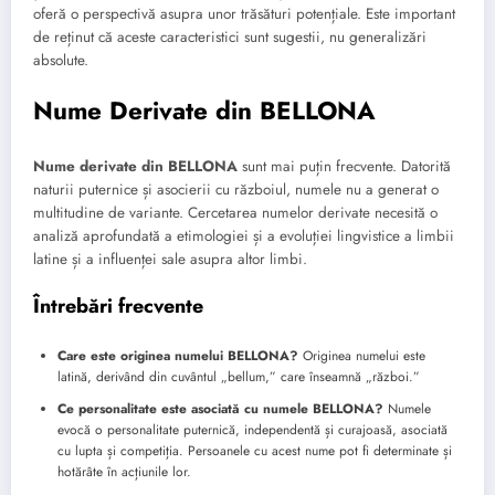
oferă o perspectivă asupra unor trăsături potențiale. Este important
de reținut că aceste caracteristici sunt sugestii, nu generalizări
absolute.
Nume Derivate din BELLONA
Nume derivate din BELLONA
sunt mai puțin frecvente. Datorită
naturii puternice și asocierii cu războiul, numele nu a generat o
multitudine de variante. Cercetarea numelor derivate necesită o
analiză aprofundată a etimologiei și a evoluției lingvistice a limbii
latine și a influenței sale asupra altor limbi.
Întrebări frecvente
Care este originea numelui BELLONA?
Originea numelui este
latină, derivând din cuvântul „bellum,” care înseamnă „război.”
Ce personalitate este asociată cu numele BELLONA?
Numele
evocă o personalitate puternică, independentă și curajoasă, asociată
cu lupta și competiția. Persoanele cu acest nume pot fi determinate și
hotărâte în acțiunile lor.