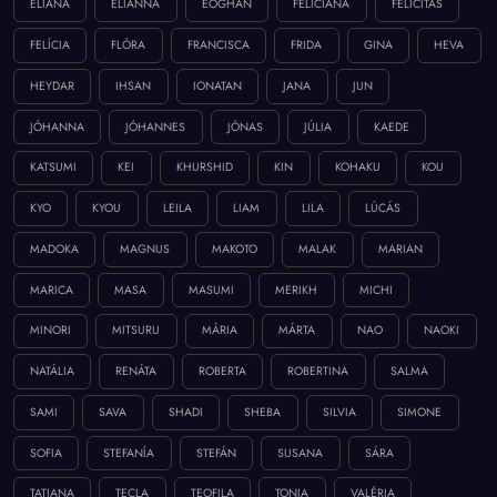
ELIANA
ELIANNA
EÓGHAN
FELICIANA
FELICITÁS
FELÍCIA
FLÓRA
FRANCISCA
FRIDA
GINA
HEVA
HEYDAR
IHSAN
IONATAN
JANA
JUN
JÓHANNA
JÓHANNES
JÓNAS
JÚLIA
KAEDE
KATSUMI
KEI
KHURSHID
KIN
KOHAKU
KOU
KYO
KYOU
LEILA
LIAM
LILA
LÚCÁS
MADOKA
MAGNUS
MAKOTO
MALAK
MARIAN
MARICA
MASA
MASUMI
MERIKH
MICHI
MINORI
MITSURU
MÁRIA
MÁRTA
NAO
NAOKI
NATÁLIA
RENÁTA
ROBERTA
ROBERTINA
SALMA
SAMI
SAVA
SHADI
SHEBA
SILVIA
SIMONE
SOFIA
STEFANÍA
STEFÁN
SUSANA
SÁRA
TATIANA
TECLA
TEOFILA
TONIA
VALÉRIA