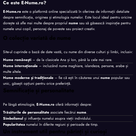
Ce este E-Nume.ro?
E-Nume.ro
este o platformă online specializată în oferirea de informații detaliate
despre semnificația, originea și etimologia numelor. Este locul ideal pentru oricine
dorește să afle mai multe despre propriul
nume
sau să găsească inspirație pentru
numele unui copil, personaj de poveste sau proiect creativ.
O colecție variată de nume
Site-ul cuprinde o bază de date vastă, cu nume din diverse culturi și limbi, inclusiv:
Nume românești
– de la clasicele Ana și Ion, până la cele mai rare.
Nume internaționale
– incluzând nume maghiare, islandeze, persane, arabe și
multe altele.
Nume moderne și tradiționale
– fie că ești în căutarea unui
nume
popular sau
unic, găsești opțiuni pentru orice preferință.
Semnificație și personalitate
Pe lângă etimologie,
E-Nume.ro
oferă informații despre:
Trăsăturile de personalitate
asociate fiecărui
nume
.
Simbolismul
și influența numelui asupra vieții individului.
Popularitatea
numelui în diferite regiuni și perioade de timp.
Un instrument util pentru părinți și curioși