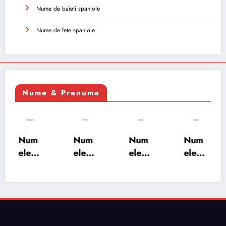
Nume de baieti spaniole
Nume de fete spaniole
Nume & Prenume
Num
Num
Num
Num
ele
ele
ele
ele
XSAY
URV
SRA
SOH
ARS
AKS
OSH
RAB:
A:
HA:
A:
semn
semn
semn
semn
ificați
ificați
ificați
ificați
e,