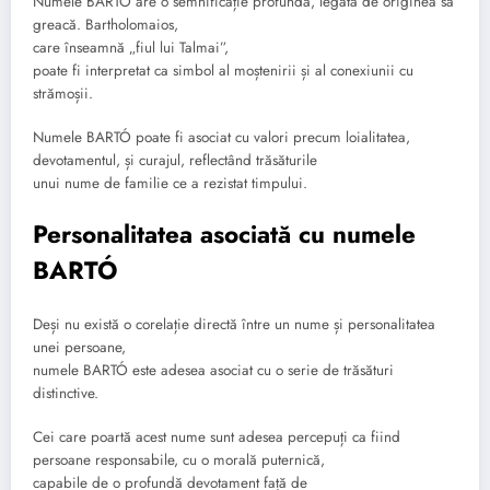
Numele BARTÓ are o semnificație profundă, legată de originea sa
greacă. Bartholomaios,
care înseamnă „fiul lui Talmai”,
poate fi interpretat ca simbol al moștenirii și al conexiunii cu
strămoșii.
Numele BARTÓ poate fi asociat cu valori precum loialitatea,
devotamentul, și curajul, reflectând trăsăturile
unui nume de familie ce a rezistat timpului.
Personalitatea asociată cu numele
BARTÓ
Deși nu există o corelație directă între un nume și personalitatea
unei persoane,
numele BARTÓ este adesea asociat cu o serie de trăsături
distinctive.
Cei care poartă acest nume sunt adesea percepuți ca fiind
persoane responsabile, cu o morală puternică,
capabile de o profundă devotament față de