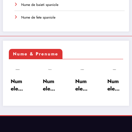
Nume de baieti spaniole
Nume de fete spaniole
Nume & Prenume
Num
Num
Num
Num
ele
ele
ele
ele
XSAY
URV
SRA
SOH
ARS
AKS
OSH
RAB:
A:
HA:
A:
semn
semn
semn
semn
ificați
ificați
ificați
ificați
e,