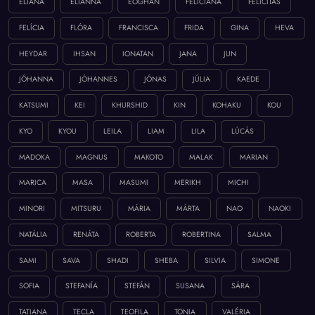
ELIANA
ELIANNA
EÓGHAN
FELICIANA
FELICITÁS
FELÍCIA
FLÓRA
FRANCISCA
FRIDA
GINA
HEVA
HEYDAR
IHSAN
IONATAN
JANA
JUN
JÓHANNA
JÓHANNES
JÓNAS
JÚLIA
KAEDE
KATSUMI
KEI
KHURSHID
KIN
KOHAKU
KOU
KYO
KYOU
LEILA
LIAM
LILA
LÚCÁS
MADOKA
MAGNUS
MAKOTO
MALAK
MARIAN
MARICA
MASA
MASUMI
MERIKH
MICHI
MINORI
MITSURU
MÁRIA
MÁRTA
NAO
NAOKI
NATÁLIA
RENÁTA
ROBERTA
ROBERTINA
SALMA
SAMI
SAVA
SHADI
SHEBA
SILVIA
SIMONE
SOFIA
STEFANÍA
STEFÁN
SUSANA
SÁRA
TATIANA
TECLA
TEOFILA
TONIA
VALÉRIA