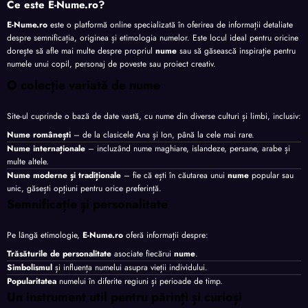
Ce este E-Nume.ro?
E-Nume.ro
este o platformă online specializată în oferirea de informații detaliate
despre semnificația, originea și etimologia numelor. Este locul ideal pentru oricine
dorește să afle mai multe despre propriul
nume
sau să găsească inspirație pentru
numele unui copil, personaj de poveste sau proiect creativ.
O colecție variată de nume
Site-ul cuprinde o bază de date vastă, cu nume din diverse culturi și limbi, inclusiv:
Nume românești
– de la clasicele Ana și Ion, până la cele mai rare.
Nume internaționale
– incluzând nume maghiare, islandeze, persane, arabe și
multe altele.
Nume moderne și tradiționale
– fie că ești în căutarea unui
nume
popular sau
unic, găsești opțiuni pentru orice preferință.
Semnificație și personalitate
Pe lângă etimologie,
E-Nume.ro
oferă informații despre:
Trăsăturile de personalitate
asociate fiecărui
nume
.
Simbolismul
și influența numelui asupra vieții individului.
Popularitatea
numelui în diferite regiuni și perioade de timp.
Un instrument util pentru părinți și curioși