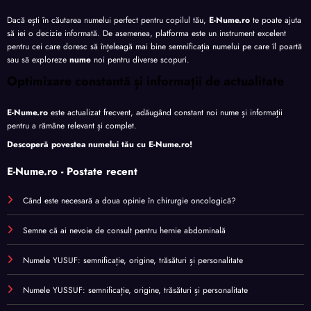
Dacă ești în căutarea numelui perfect pentru copilul tău,
E-Nume.ro
te poate ajuta
să iei o decizie informată. De asemenea, platforma este un instrument excelent
pentru cei care doresc să înțeleagă mai bine semnificația numelui pe care îl poartă
sau să exploreze
nume
noi pentru diverse scopuri.
Optimizare constantă și informații de actualitate
E-Nume.ro
este actualizat frecvent, adăugând constant noi nume și informații
pentru a rămâne relevant și complet.
Descoperă povestea numelui tău cu
E-Nume.ro
!
E-Nume.ro - Postate recent
Când este necesară a doua opinie în chirurgie oncologică?
Semne că ai nevoie de consult pentru hernie abdominală
Numele YUSUF: semnificație, origine, trăsături și personalitate
Numele YUSSUF: semnificație, origine, trăsături și personalitate