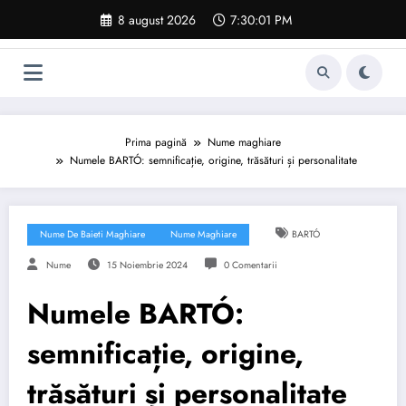
Sari
8 august 2026
7:30:02 PM
la
conținut
Prima pagină
Nume maghiare
Numele BARTÓ: semnificație, origine, trăsături și personalitate
Nume De Baieti Maghiare
Nume Maghiare
BARTÓ
Nume
15 Noiembrie 2024
0 Comentarii
Numele BARTÓ:
semnificație, origine,
trăsături și personalitate