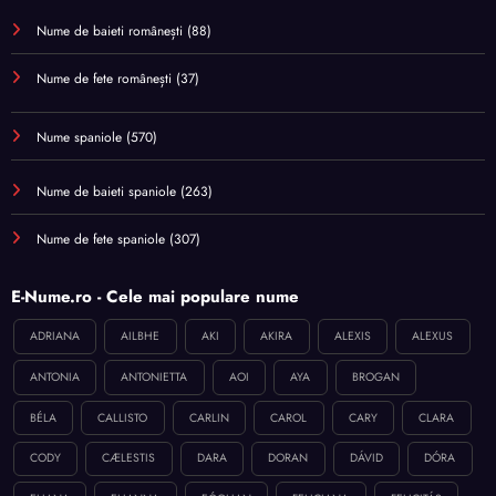
Nume de baieti românești
(88)
Nume de fete românești
(37)
Nume spaniole
(570)
Nume de baieti spaniole
(263)
Nume de fete spaniole
(307)
E-Nume.ro - Cele mai populare nume
ADRIANA
AILBHE
AKI
AKIRA
ALEXIS
ALEXUS
ANTONIA
ANTONIETTA
AOI
AYA
BROGAN
BÉLA
CALLISTO
CARLIN
CAROL
CARY
CLARA
CODY
CÆLESTIS
DARA
DORAN
DÁVID
DÓRA