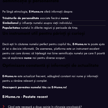
Semnificație și personalitate
Pe lângă etimologie,
E-Nume.ro
oferă informații despre:
Trăsăturile de personalitate
asociate fiecărui
nume
.
Simbolismul
și influența numelui asupra vieții individului.
Popularitatea
numelui în diferite regiuni și perioade de timp.
Un instrument util pentru părinți și curioși
Dacă ești în căutarea numelui perfect pentru copilul tău,
E-Nume.ro
te poate ajuta
să iei o decizie informată. De asemenea, platforma este un instrument excelent
pentru cei care doresc să înțeleagă mai bine semnificația numelui pe care îl poartă
sau să exploreze
nume
noi pentru diverse scopuri.
Optimizare constantă și informații de actualitate
E-Nume.ro
este actualizat frecvent, adăugând constant noi nume și informații
pentru a rămâne relevant și complet.
Descoperă povestea numelui tău cu
E-Nume.ro
!
E-Nume.ro - Postate recent
Când este necesară a doua opinie în chirurgie oncologică?