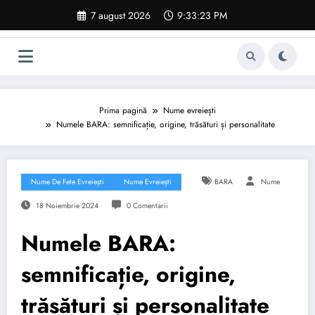
Sari
7 august 2026
9:33:24 PM
la
conținut
Prima pagină
Nume evreiești
Numele BARA: semnificație, origine, trăsături și personalitate
Nume De Fete Evreiești
Nume Evreiești
BARA
Nume
18 Noiembrie 2024
0 Comentarii
Numele BARA:
semnificație, origine,
trăsături și personalitate