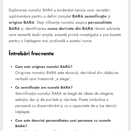
Explorarea numelui BARA a evidențiat nevoia unor cercetări
suplimentare pentru a defini complet
BARA semnificație
și
origine BARA
. Deși influența numelui asupra
personalitate
BARA
și identificarea
nume derivate din BARA
rămân subiecte
care necesită studii ample, această primă investigație a pus bazele
pentru o înțelegere mai profundă a acestui nume.
Întrebări frecvente
Care este originea numelui BARA?
Originea numelui BARA este ebraică, derivând din rădăcina
verbală care înseamnă „a alege”.
Ce semnificație are numele BARA?
Semnificația numelui BARA se leagă de ideea de alegere,
selecție, dar și de puritate și claritate. Poate simboliza o
persoană cu discernământ și cu o capacitate de a lua decizii
înțelepte.
Cum este descrisă personalitatea unei persoane cu numele
BARA?