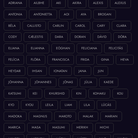
ADRIANA
AILBHE
AKI
AKIRA
ALEXIS
ALEXUS
ANTONIA
ANTONIETTA
AOI
AYA
BROGAN
BÉLA
CALLISTO
CARLIN
CAROL
CARY
CLARA
CODY
CÆLESTIS
DARA
DORAN
DÁVID
DÓRA
ELIANA
ELIANNA
EÓGHAN
FELICIANA
FELICITÁS
FELÍCIA
FLÓRA
FRANCISCA
FRIDA
GINA
HEVA
HEYDAR
IHSAN
IONATAN
JANA
JUN
JÓHANNA
JÓHANNES
JÓNAS
JÚLIA
KAEDE
KATSUMI
KEI
KHURSHID
KIN
KOHAKU
KOU
KYO
KYOU
LEILA
LIAM
LILA
LÚCÁS
MADOKA
MAGNUS
MAKOTO
MALAK
MARIAN
MARICA
MASA
MASUMI
MERIKH
MICHI