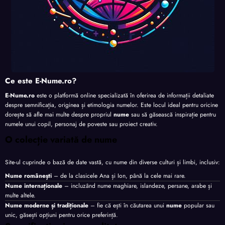
Ce este E-Nume.ro?
E-Nume.ro
este o platformă online specializată în oferirea de informații detaliate
despre semnificația, originea și etimologia numelor. Este locul ideal pentru oricine
dorește să afle mai multe despre propriul
nume
sau să găsească inspirație pentru
numele unui copil, personaj de poveste sau proiect creativ.
O colecție variată de nume
Site-ul cuprinde o bază de date vastă, cu nume din diverse culturi și limbi, inclusiv:
Nume românești
– de la clasicele Ana și Ion, până la cele mai rare.
Nume internaționale
– incluzând nume maghiare, islandeze, persane, arabe și
multe altele.
Nume moderne și tradiționale
– fie că ești în căutarea unui
nume
popular sau
unic, găsești opțiuni pentru orice preferință.