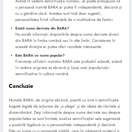
Având în vedere semnificația numelui, se poate presupune că
o persoană numită BARA ar putea fi independentă, decisivă și
cu o gândire clară. Acestea sunt însă doar sugestii,
personalitatea fiind influențată de o multitudine de factori.
Există nume derivate din BARA?
Nu există informații disponibile despre nume derivate direct
din BARA în limba română sau în alte limbi. Cercetarea în
această direcție ar putea oferi rezultate interesante.
Este BARA un nume popular?
Frecvența utilizării numelui BARA este probabil scăzută, având
în vedere originea sa ebraică și lipsa unei popularizări
semnificative în cultura română.
Concluzie
Numele BARA, de origine ebraică, poartă cu sine o semnificație
bogată legată de acțiunea de „a alege” și de ideea de claritate și
discernământ. Deși informațiile despre nume derivate sau despre
popularitatea sa sunt limitate, analiza semnificației sale sugerează
o posibilă legătură cu o personalitate independentă și decisivă.
Este un nume cu o rezonanță subtilă, care își păstrează misterul și