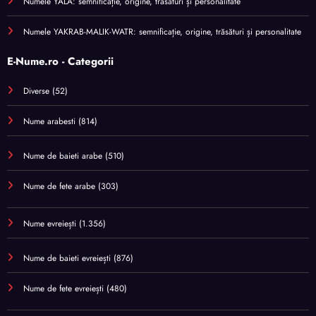
Numele YALA: semnificație, origine, trăsături și personalitate
Numele YAKRAB-MALIK-WATR: semnificație, origine, trăsături și personalitate
E-Nume.ro - Categorii
Diverse
(52)
Nume arabesti
(814)
Nume de baieti arabe
(510)
Nume de fete arabe
(303)
Nume evreiești
(1.356)
Nume de baieti evreiești
(876)
Nume de fete evreiești
(480)