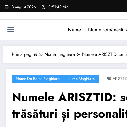
Sari
8 august 2026
3:51:43 AM
la
conținut
Nume
Nume românești
Prima pagină
Nume maghiare
Numele ARISZTID: semnifi
Nume De Baieti Maghiare
Nume Maghiare
ARISZTI
Numele ARISZTID: sem
trăsături și personali