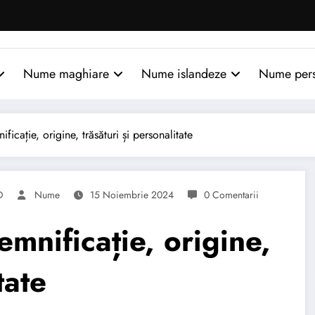
Nume maghiare
Nume islandeze
Nume per
cație, origine, trăsături și personalitate
D
Nume
15 Noiembrie 2024
0 Comentarii
nificație, origine,
tate