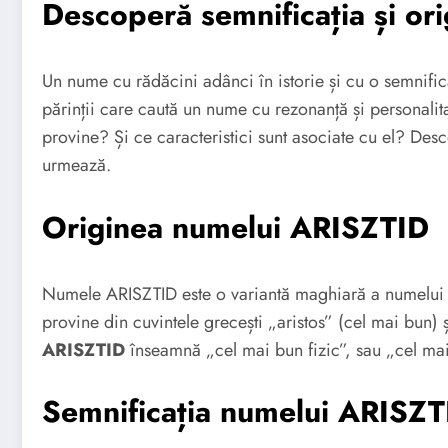
Descoperă semnificația și o
Un nume cu rădăcini adânci în istorie și cu o semnific
părinții care caută un nume cu rezonanță și personal
provine? Și ce caracteristici sunt asociate cu el? Desc
urmează.
Originea numelui ARISZTID
Numele ARISZTID este o variantă maghiară a numelui la
provine din cuvintele grecești „aristos” (cel mai bun) ș
ARISZTID
înseamnă „cel mai bun fizic”, sau „cel mai
Semnificația numelui ARISZT