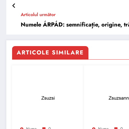
Articolul următor
Numele ÁRPÁD: semnificație, origine, tră
ARTICOLE SIMILARE
Nume
0
Nume
0