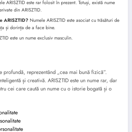
 ARISZTID este rar folosit în prezent. Totuși, există nume
erivate din ARISZTID.
ele ARISZTID?
Numele ARISZTID este asociat cu trăsături de
ța și dorința de a face bine.
TID este un nume exclusiv masculin.
ie profundă, reprezentând „cea mai bună fizică”.
nteligentă și creativă. ARISZTID este un nume rar, dar
entru cei care caută un nume cu o istorie bogată și o
onalitate
sonalitate
rsonalitate