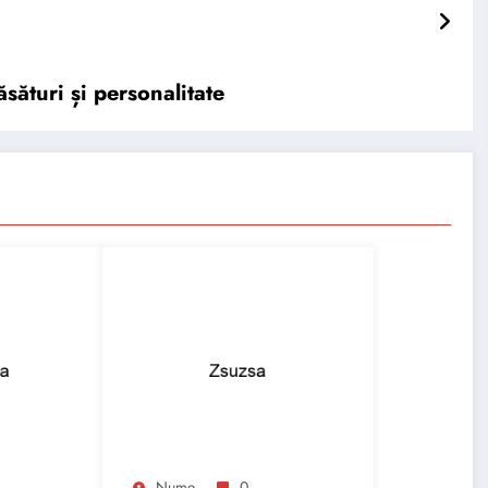
sături și personalitate
Nume
0