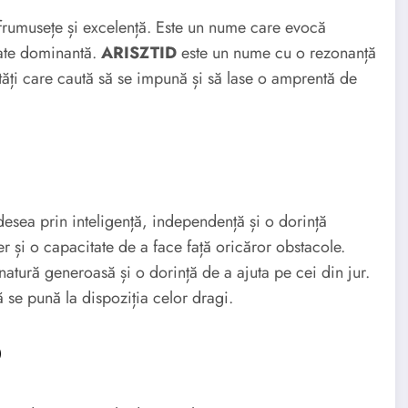
frumusețe și excelență. Este un nume care evocă
tate dominantă.
ARISZTID
este un nume cu o rezonanță
ități care caută să se impună și să lase o amprentă de
sea prin inteligență, independență și o dorință
r și o capacitate de a face față oricăror obstacole.
tură generoasă și o dorință de a ajuta pe cei din jur.
să se pună la dispoziția celor dragi.
D