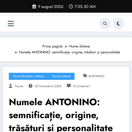
Sari
9 august 2026
7:03:31 AM
la
conținut
Prima pagină
Nume italiene
Numele ANTONINO: semnificație, origine, trăsături și personalitate
Nume De Baieti Italiene
Nume Italiene
ANTONINO
Nume
20 Noiembrie 2024
0 Comentarii
Numele ANTONINO:
semnificație, origine,
trăsături și personalitate