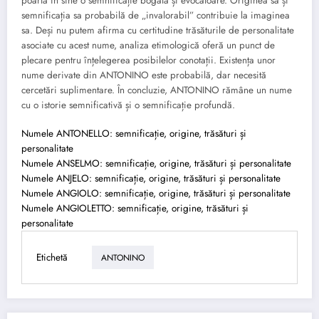
poartă în sine o semnificație bogată și evocatoare. Originea sa și
semnificația sa probabilă de „invalorabil” contribuie la imaginea
sa. Deși nu putem afirma cu certitudine trăsăturile de personalitate
asociate cu acest nume, analiza etimologică oferă un punct de
plecare pentru înțelegerea posibilelor conotații. Existența unor
nume derivate din ANTONINO este probabilă, dar necesită
cercetări suplimentare. În concluzie, ANTONINO rămâne un nume
cu o istorie semnificativă și o semnificație profundă.
Numele ANTONELLO: semnificație, origine, trăsături și
personalitate
Numele ANSELMO: semnificație, origine, trăsături și personalitate
Numele ANJELO: semnificație, origine, trăsături și personalitate
Numele ANGIOLO: semnificație, origine, trăsături și personalitate
Numele ANGIOLETTO: semnificație, origine, trăsături și
personalitate
Etichetă
ANTONINO