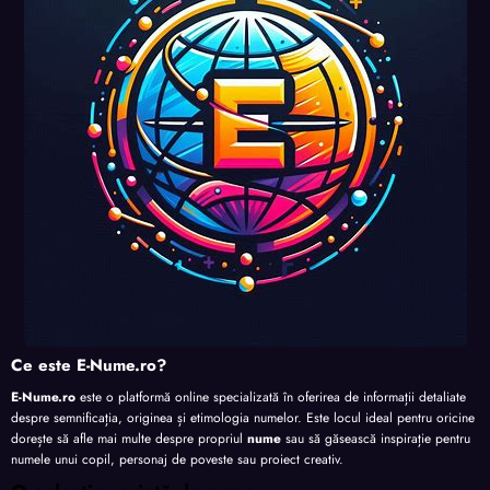
perso
perso
perso
nalita
nalita
nalita
nalita
te
te
te
te
Ce este E-Nume.ro?
E-Nume.ro
este o platformă online specializată în oferirea de informații detaliate
despre semnificația, originea și etimologia numelor. Este locul ideal pentru oricine
dorește să afle mai multe despre propriul
nume
sau să găsească inspirație pentru
numele unui copil, personaj de poveste sau proiect creativ.