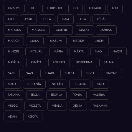
KATSUMI
KEI
KHURSHID
KIN
KOHAKU
KOU
KYO
KYOU
LEILA
LIAM
LILA
LÚCÁS
MADOKA
MAGNUS
MAKOTO
MALAK
MARIAN
MARICA
MASA
MASUMI
MERIKH
MICHI
MINORI
MITSURU
MÁRIA
MÁRTA
NAO
NAOKI
NATÁLIA
RENÁTA
ROBERTA
ROBERTINA
SALMA
SAMI
SAVA
SHADI
SHEBA
SILVIA
SIMONE
SOFIA
STEFANÍA
STEFÁN
SUSANA
SÁRA
TATIANA
TECLA
TEOFILA
TONIA
VALÉRIA
VIGGÓ
VIOLETA
VITALIA
XÉNIA
YASAMIN
ÁDÁM
ÁGOTA