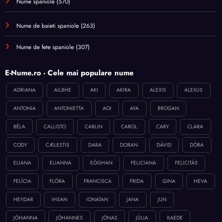
Nume spaniole
(570)
Nume de baieti spaniole
(263)
Nume de fete spaniole
(307)
E-Nume.ro - Cele mai populare nume
ADRIANA
AILBHE
AKI
AKIRA
ALEXIS
ALEXUS
ANTONIA
ANTONIETTA
AOI
AYA
BROGAN
BÉLA
CALLISTO
CARLIN
CAROL
CARY
CLARA
CODY
CÆLESTIS
DARA
DORAN
DÁVID
DÓRA
ELIANA
ELIANNA
EÓGHAN
FELICIANA
FELICITÁS
FELÍCIA
FLÓRA
FRANCISCA
FRIDA
GINA
HEVA
HEYDAR
IHSAN
IONATAN
JANA
JUN
JÓHANNA
JÓHANNES
JÓNAS
JÚLIA
KAEDE