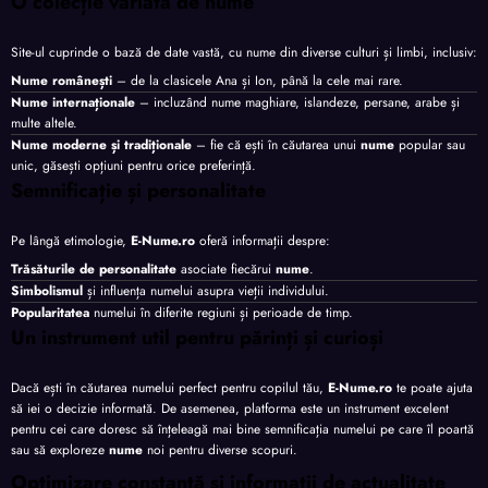
O colecție variată de nume
Site-ul cuprinde o bază de date vastă, cu nume din diverse culturi și limbi, inclusiv:
Nume românești
– de la clasicele Ana și Ion, până la cele mai rare.
Nume internaționale
– incluzând nume maghiare, islandeze, persane, arabe și
multe altele.
Nume moderne și tradiționale
– fie că ești în căutarea unui
nume
popular sau
unic, găsești opțiuni pentru orice preferință.
Semnificație și personalitate
Pe lângă etimologie,
E-Nume.ro
oferă informații despre:
Trăsăturile de personalitate
asociate fiecărui
nume
.
Simbolismul
și influența numelui asupra vieții individului.
Popularitatea
numelui în diferite regiuni și perioade de timp.
Un instrument util pentru părinți și curioși
Dacă ești în căutarea numelui perfect pentru copilul tău,
E-Nume.ro
te poate ajuta
să iei o decizie informată. De asemenea, platforma este un instrument excelent
pentru cei care doresc să înțeleagă mai bine semnificația numelui pe care îl poartă
sau să exploreze
nume
noi pentru diverse scopuri.
Optimizare constantă și informații de actualitate