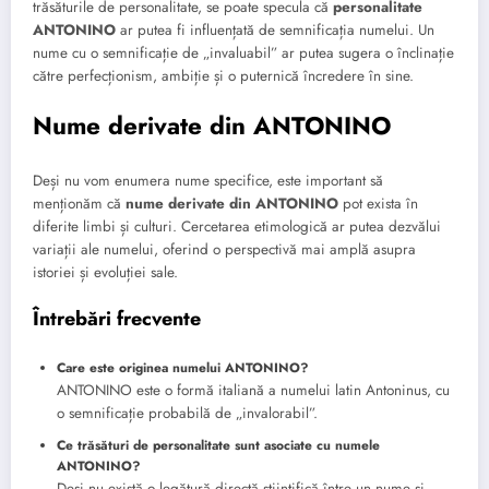
trăsăturile de personalitate, se poate specula că
personalitate
ANTONINO
ar putea fi influențată de semnificația numelui. Un
nume cu o semnificație de „invaluabil” ar putea sugera o înclinație
către perfecționism, ambiție și o puternică încredere în sine.
Nume derivate din ANTONINO
Deși nu vom enumera nume specifice, este important să
menționăm că
nume derivate din ANTONINO
pot exista în
diferite limbi și culturi. Cercetarea etimologică ar putea dezvălui
variații ale numelui, oferind o perspectivă mai amplă asupra
istoriei și evoluției sale.
Întrebări frecvente
Care este originea numelui ANTONINO?
ANTONINO este o formă italiană a numelui latin Antoninus, cu
o semnificație probabilă de „invalorabil”.
Ce trăsături de personalitate sunt asociate cu numele
ANTONINO?
Deși nu există o legătură directă științifică între un nume și