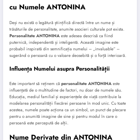
cu Numele ANTONINA
Deși nu există o legătură științifică directă între un nume și
trăsăturile de personalitate, anumite asocieri culturale pot exista.
Personalitate ANTONINA
este adesea descrisă ca fiind
puternică, independentă și inteligentă. Această imagine este
probabil inspirată din semnificația numelui – „invaluable” –
sugerând o persoană cu o valoare deosebită și o forță interioară.
Influența Numelui asupra Personalității
Este important să reținem că
personalitate ANTONINA
este
influențată de o multitudine de factori, nu doar de numele său.
Educația, mediul familial și experiențele de viață contribuie la
modelarea personalității fiecărei persoane în mod unic. Cu toate
acestea, numele poate acționa ca un simbol, un punct de plecare
pentru o anumită imagine de sine și pentru modul în care o
persoană este percepută de alții.
Nume Derivate din ANTONINA