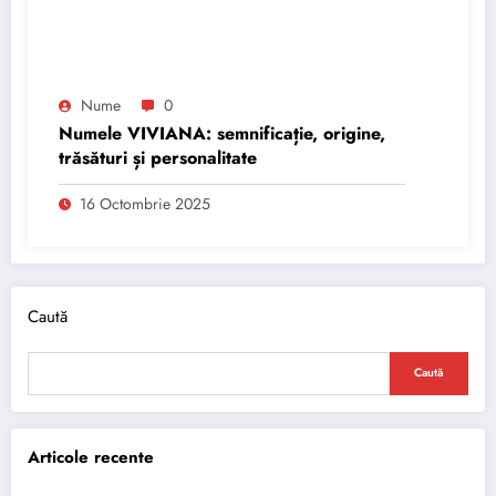
Nume
0
Numele VIVIANA: semnificație, origine,
trăsături și personalitate
16 Octombrie 2025
Caută
Caută
Articole recente