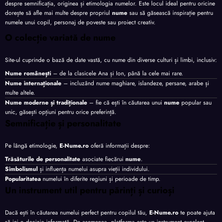
despre semnificația, originea și etimologia numelor. Este locul ideal pentru oricine
dorește să afle mai multe despre propriul
nume
sau să găsească inspirație pentru
numele unui copil, personaj de poveste sau proiect creativ.
O colecție variată de nume
Site-ul cuprinde o bază de date vastă, cu nume din diverse culturi și limbi, inclusiv:
Nume românești
– de la clasicele Ana și Ion, până la cele mai rare.
Nume internaționale
– incluzând nume maghiare, islandeze, persane, arabe și
multe altele.
Nume moderne și tradiționale
– fie că ești în căutarea unui
nume
popular sau
unic, găsești opțiuni pentru orice preferință.
Semnificație și personalitate
Pe lângă etimologie,
E-Nume.ro
oferă informații despre:
Trăsăturile de personalitate
asociate fiecărui
nume
.
Simbolismul
și influența numelui asupra vieții individului.
Popularitatea
numelui în diferite regiuni și perioade de timp.
Un instrument util pentru părinți și curioși
Dacă ești în căutarea numelui perfect pentru copilul tău,
E-Nume.ro
te poate ajuta