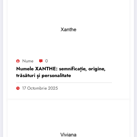
Nume
0
Numele XANTHE: semnificație, origine,
trăsături și personalitate
17 Octombrie 2025