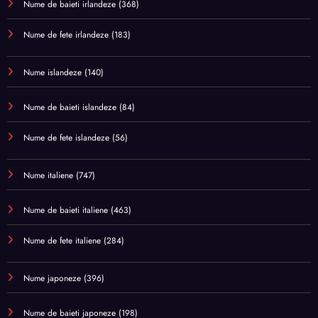
Nume de baieti irlandeze
(368)
Nume de fete irlandeze
(183)
Nume islandeze
(140)
Nume de baieti islandeze
(84)
Nume de fete islandeze
(56)
Nume italiene
(747)
Nume de baieti italiene
(463)
Nume de fete italiene
(284)
Nume japoneze
(396)
Nume de baieti japoneze
(198)