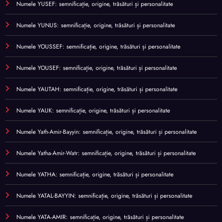
Numele YUSEF: semnificație, origine, trăsături și personalitate
Numele YUNUS: semnificație, origine, trăsături și personalitate
Numele YOUSSEF: semnificație, origine, trăsături și personalitate
Numele YOUSEF: semnificație, origine, trăsături și personalitate
Numele YAUTAH: semnificație, origine, trăsături și personalitate
Numele YAUK: semnificație, origine, trăsături și personalitate
Numele Yath-Amir-Bayyin: semnificație, origine, trăsături și personalitate
Numele Yatha-Amir-Watr: semnificație, origine, trăsături și personalitate
Numele YATHA: semnificație, origine, trăsături și personalitate
Numele YATAL-BAYYIN: semnificație, origine, trăsături și personalitate
Numele YATA-AMIR: semnificație, origine, trăsături și personalitate