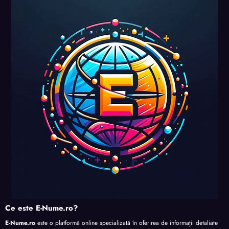
ne,
ne,
ne,
trăsăt
trăsăt
trăsăt
trăsăt
uri și
uri și
uri și
uri și
perso
perso
perso
perso
nalita
nalita
nalita
nalita
te
te
te
te
Ce este E-Nume.ro?
E-Nume.ro
este o platformă online specializată în oferirea de informații detaliate