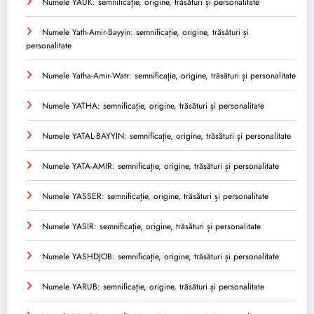
Numele YAUK: semnificație, origine, trăsături și personalitate
Numele Yath-Amir-Bayyin: semnificație, origine, trăsături și
personalitate
Numele Yatha-Amir-Watr: semnificație, origine, trăsături și personalitate
Numele YATHA: semnificație, origine, trăsături și personalitate
Numele YATAL-BAYYIN: semnificație, origine, trăsături și personalitate
Numele YATA-AMIR: semnificație, origine, trăsături și personalitate
Numele YASSER: semnificație, origine, trăsături și personalitate
Numele YASIR: semnificație, origine, trăsături și personalitate
Numele YASHDJOB: semnificație, origine, trăsături și personalitate
Numele YARUB: semnificație, origine, trăsături și personalitate