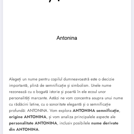
Alegeți un nume pentru copilul dumneavoastră este o decizie
importantă, plină de semnificație și simbolism. Unele nume
rezonează cu o bogată istorie și poartă în ele ecoul unor
personalități marcante. Astăzi ne vom concentra asupra unui nume
cu rădăcini latine, cu o sonoritate elegantă și o semnificație
profundă: ANTONINA. Vom explora
ANTONINA semnificație
,
origine ANTONINA
, și vom analiza principalele aspecte ale
personalitate ANTONINA
, inclusiv posibilele
nume derivate
din ANTONINA
.