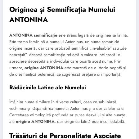
Originea și Semnificația Numelui
ANTONINA
ANTONINA semnificație
este strâns legată de originea sa latină.
Este forma feminină a numelui Antoninus, un nume roman de
origine incertă, dar care probabil semnifică „invaluable” sau „de
neprețuit”. Această semnificație reflectă o valoare intrinsecă, o
apreciere deosebită a individului care poartă acest nume. Prin
urmare,
origine ANTONINA
este marcată de o istorie bogată și
de o semantică puternică, ce sugerează prețuire și importanță.
Rădăcinile Latine ale Numelui
Întâlnim nume similare în diverse culturi, ceea ce subliniază
vechimea și răspândirea numelui Antoninus și a derivatelor sale.
Cercetarea etimologică profundă ar putea dezvălui și alte nuanțe
ale
origine ANTONINA
, dar originea latină este incontestabilă.
Trăsături de Personalitate Asociate