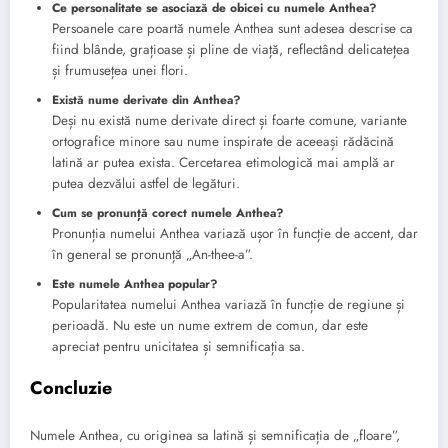
Ce personalitate se asociază de obicei cu numele Anthea?
Persoanele care poartă numele Anthea sunt adesea descrise ca
fiind blânde, grațioase și pline de viață, reflectând delicatețea
și frumusețea unei flori.
Există nume derivate din Anthea?
Deși nu există nume derivate direct și foarte comune, variante
ortografice minore sau nume inspirate de aceeași rădăcină
latină ar putea exista. Cercetarea etimologică mai amplă ar
putea dezvălui astfel de legături.
Cum se pronunță corect numele Anthea?
Pronunția numelui Anthea variază ușor în funcție de accent, dar
în general se pronunță „An-thee-a”.
Este numele Anthea popular?
Popularitatea numelui Anthea variază în funcție de regiune și
perioadă. Nu este un nume extrem de comun, dar este
apreciat pentru unicitatea și semnificația sa.
Concluzie
Numele Anthea, cu originea sa latină și semnificația de „floare”,