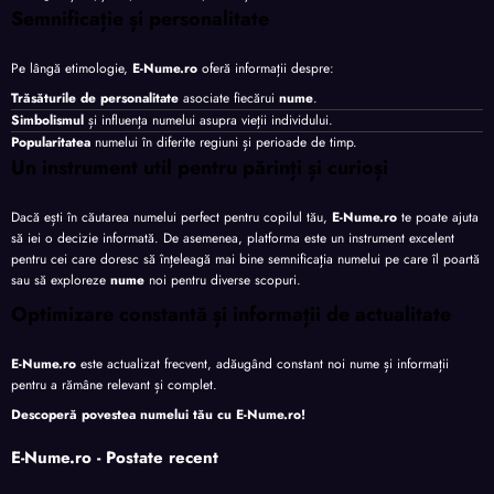
Semnificație și personalitate
Pe lângă etimologie,
E-Nume.ro
oferă informații despre:
Trăsăturile de personalitate
asociate fiecărui
nume
.
Simbolismul
și influența numelui asupra vieții individului.
Popularitatea
numelui în diferite regiuni și perioade de timp.
Un instrument util pentru părinți și curioși
Dacă ești în căutarea numelui perfect pentru copilul tău,
E-Nume.ro
te poate ajuta
să iei o decizie informată. De asemenea, platforma este un instrument excelent
pentru cei care doresc să înțeleagă mai bine semnificația numelui pe care îl poartă
sau să exploreze
nume
noi pentru diverse scopuri.
Optimizare constantă și informații de actualitate
E-Nume.ro
este actualizat frecvent, adăugând constant noi nume și informații
pentru a rămâne relevant și complet.
Descoperă povestea numelui tău cu
E-Nume.ro
!
E-Nume.ro - Postate recent