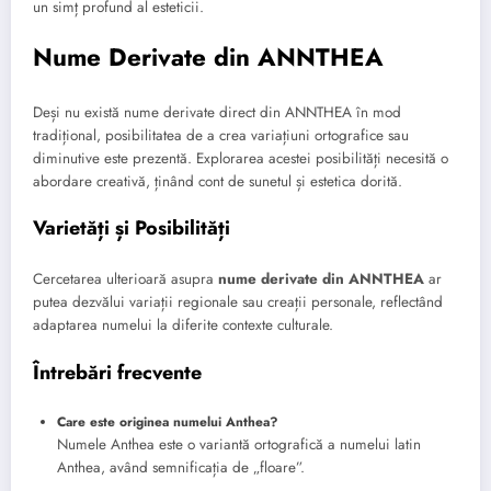
un simț profund al esteticii.
Nume Derivate din ANNTHEA
Deși nu există nume derivate direct din ANNTHEA în mod
tradițional, posibilitatea de a crea variațiuni ortografice sau
diminutive este prezentă. Explorarea acestei posibilități necesită o
abordare creativă, ținând cont de sunetul și estetica dorită.
Varietăți și Posibilități
Cercetarea ulterioară asupra
nume derivate din ANNTHEA
ar
putea dezvălui variații regionale sau creații personale, reflectând
adaptarea numelui la diferite contexte culturale.
Întrebări frecvente
Care este originea numelui Anthea?
Numele Anthea este o variantă ortografică a numelui latin
Anthea, având semnificația de „floare”.