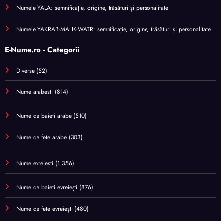
Numele YALA: semnificație, origine, trăsături și personalitate
Numele YAKRAB-MALIK-WATR: semnificație, origine, trăsături și personalitate
E-Nume.ro - Categorii
Diverse
(52)
Nume arabesti
(814)
Nume de baieti arabe
(510)
Nume de fete arabe
(303)
Nume evreiești
(1.356)
Nume de baieti evreiești
(876)
Nume de fete evreiești
(480)