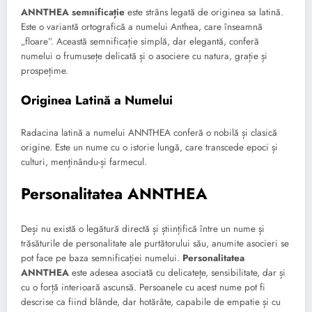
ANNTHEA semnificație
este strâns legată de originea sa latină.
Este o variantă ortografică a numelui Anthea, care înseamnă
„floare”. Această semnificație simplă, dar elegantă, conferă
numelui o frumusețe delicată și o asociere cu natura, grație și
prospețime.
Originea Latină a Numelui
Radacina latină a numelui ANNTHEA conferă o nobilă și clasică
origine. Este un nume cu o istorie lungă, care transcede epoci și
culturi, menținându-și farmecul.
Personalitatea ANNTHEA
Deși nu există o legătură directă și științifică între un nume și
trăsăturile de personalitate ale purtătorului său, anumite asocieri se
pot face pe baza semnificației numelui.
Personalitatea
ANNTHEA
este adesea asociată cu delicatețe, sensibilitate, dar și
cu o forță interioară ascunsă. Persoanele cu acest nume pot fi
descrise ca fiind blânde, dar hotărâte, capabile de empatie și cu