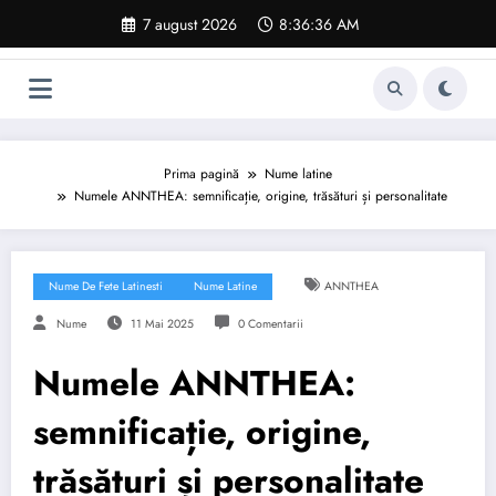
Sari
7 august 2026
8:36:37 AM
la
conținut
Prima pagină
Nume latine
Numele ANNTHEA: semnificație, origine, trăsături și personalitate
Nume De Fete Latinesti
Nume Latine
ANNTHEA
Nume
11 Mai 2025
0 Comentarii
Numele ANNTHEA:
semnificație, origine,
trăsături și personalitate