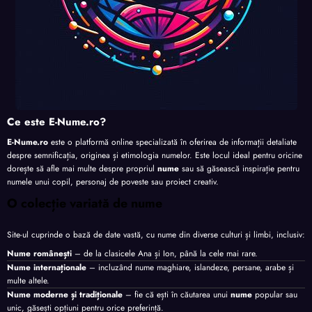
Ce este E-Nume.ro?
E-Nume.ro
este o platformă online specializată în oferirea de informații detaliate
despre semnificația, originea și etimologia numelor. Este locul ideal pentru oricine
dorește să afle mai multe despre propriul
nume
sau să găsească inspirație pentru
numele unui copil, personaj de poveste sau proiect creativ.
O colecție variată de nume
Site-ul cuprinde o bază de date vastă, cu nume din diverse culturi și limbi, inclusiv:
Nume românești
– de la clasicele Ana și Ion, până la cele mai rare.
Nume internaționale
– incluzând nume maghiare, islandeze, persane, arabe și
multe altele.
Nume moderne și tradiționale
– fie că ești în căutarea unui
nume
popular sau
unic, găsești opțiuni pentru orice preferință.