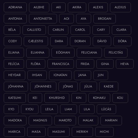
ADRIANA
AILBHE
AKI
AKIRA
ALEXIS
ALEXUS
ANTONIA
ANTONIETTA
AOI
AYA
BROGAN
BÉLA
CALLISTO
CARLIN
CAROL
CARY
CLARA
CODY
CÆLESTIS
DARA
DORAN
DÁVID
DÓRA
ELIANA
ELIANNA
EÓGHAN
FELICIANA
FELICITÁS
FELÍCIA
FLÓRA
FRANCISCA
FRIDA
GINA
HEVA
HEYDAR
IHSAN
IONATAN
JANA
JUN
JÓHANNA
JÓHANNES
JÓNAS
JÚLIA
KAEDE
KATSUMI
KEI
KHURSHID
KIN
KOHAKU
KOU
KYO
KYOU
LEILA
LIAM
LILA
LÚCÁS
MADOKA
MAGNUS
MAKOTO
MALAK
MARIAN
MARICA
MASA
MASUMI
MERIKH
MICHI