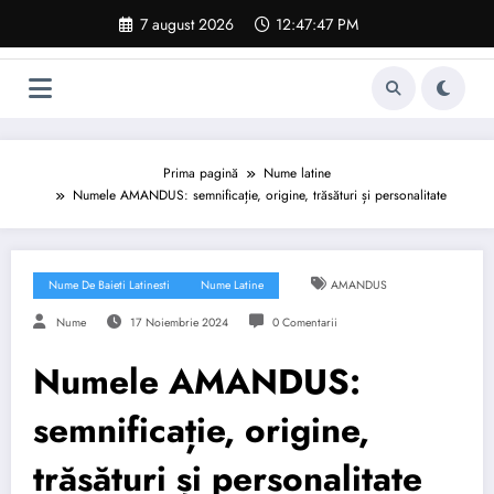
Sari
7 august 2026
12:47:48 PM
la
conținut
Prima pagină
Nume latine
Numele AMANDUS: semnificație, origine, trăsături și personalitate
Nume De Baieti Latinesti
Nume Latine
AMANDUS
Nume
17 Noiembrie 2024
0 Comentarii
Numele AMANDUS:
semnificație, origine,
trăsături și personalitate