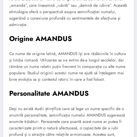
„amanda”, care înseamnă „iubită” sau „demnă de iubire”. Această
etimologie oferă o perspectivă asupra semnificației numelui,
sugerând o conexiune profundă cu sentimentele de afecțiune și
admirație.
Origine AMANDUS
Ca nume de origine latină, AMANDUS își are rădăcinile în cultura
și limba romană. Utilizarea sa s-a extins de-a lungul secolelor, dar
rămâne un nume relativ puțin frecvent în comparație cu alte nume
populare. Studiul originii acestui nume ne ajută să înțelegem mai
bine evoluția sa și contextul istoric în care a fost folosit.
Personalitate AMANDUS
Deși nu există studii științifice care să lege un nume specific de o
anumită personalitate, semnificația numelui AMANDUS sugerează
anumite trăsături. Persoanele care poartă acest nume ar putea fi
caracterizate printr-o natură afectuoasă, o capacitate de a iubi
profund și o atracție către relațiile armonioase. Acestea sunt,