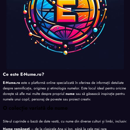
Ce este E-Nume.ro?
E-Nume.ro
este o platformă online specializată în oferirea de informații detaliate
despre semnificația, originea și etimologia numelor. Este locul ideal pentru oricine
dorește să afle mai multe despre propriul
nume
sau să găsească inspirație pentru
numele unui copil, personaj de poveste sau proiect creativ.
O colecție variată de nume
Site-ul cuprinde o bază de date vastă, cu nume din diverse culturi și limbi, inclusiv:
Nume românești
– de la clasicele Ana și Ion, până la cele mai rare.