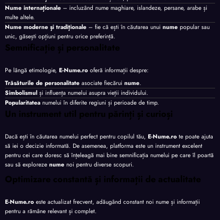
Nume internaționale
– incluzând nume maghiare, islandeze, persane, arabe și
multe altele.
Nume moderne și tradiționale
– fie că ești în căutarea unui
nume
popular sau
unic, găsești opțiuni pentru orice preferință.
Semnificație și personalitate
Pe lângă etimologie,
E-Nume.ro
oferă informații despre:
Trăsăturile de personalitate
asociate fiecărui
nume
.
Simbolismul
și influența numelui asupra vieții individului.
Popularitatea
numelui în diferite regiuni și perioade de timp.
Un instrument util pentru părinți și curioși
Dacă ești în căutarea numelui perfect pentru copilul tău,
E-Nume.ro
te poate ajuta
să iei o decizie informată. De asemenea, platforma este un instrument excelent
pentru cei care doresc să înțeleagă mai bine semnificația numelui pe care îl poartă
sau să exploreze
nume
noi pentru diverse scopuri.
Optimizare constantă și informații de actualitate
E-Nume.ro
este actualizat frecvent, adăugând constant noi nume și informații
pentru a rămâne relevant și complet.