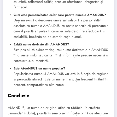
sa latină, reflectând calități precum afecțiunea, dragostea și
farmecul.
Cum este personalitatea celor care poartă numele AMANDUS?
Deși nu există o descriere universal valabilă a personalității
asociate cu numele AMANDUS, se poate specula că persoanele
care îl poartă ar putea fi caracterizate de o fire afectuoasă și
sociabilă, bazându-ne pe semnificația numelui.
Există nume derivate din AMANDUS?
Este posibil să existe variații sau nume derivate din AMANDUS
în diverse limbi sau culturi, însă informațiile precise necesită o
cercetare suplimentară.
Este AMANDUS un nume popular?
Popularitatea numelui AMANDUS variază în funcție de regiune
și perioadă istorică. Este un nume mai puțin frecvent întâlnit în
prezent, comparativ cu alte nume.
Concluzie
AMANDUS, un nume de origine latină cu rădăcini în cuvântul
„amanda” (iubită), poartă în sine o semnificație plină de afecțiune