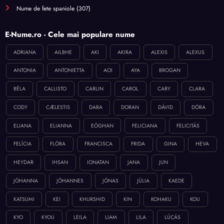
Nume de fete spaniole
(307)
E-Nume.ro - Cele mai populare nume
ADRIANA
AILBHE
AKI
AKIRA
ALEXIS
ALEXUS
ANTONIA
ANTONIETTA
AOI
AYA
BROGAN
BÉLA
CALLISTO
CARLIN
CAROL
CARY
CLARA
CODY
CÆLESTIS
DARA
DORAN
DÁVID
DÓRA
ELIANA
ELIANNA
EÓGHAN
FELICIANA
FELICITÁS
FELÍCIA
FLÓRA
FRANCISCA
FRIDA
GINA
HEVA
HEYDAR
IHSAN
IONATAN
JANA
JUN
JÓHANNA
JÓHANNES
JÓNAS
JÚLIA
KAEDE
KATSUMI
KEI
KHURSHID
KIN
KOHAKU
KOU
KYO
KYOU
LEILA
LIAM
LILA
LÚCÁS