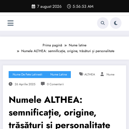
Sari
7 august 2026
5:56:54 AM
la
conținut
Prima pagină
Nume latine
Numele ALTHEA: semnificație, origine, trăsături și personalitate
Nume De Fete Latinesti
Nume Latine
ALTHEA
Nume
26 Aprilie 2025
0 Comentarii
Numele ALTHEA:
semnificație, origine,
trăsături și personalitate