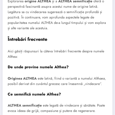
Explorarea
origine ALTHEA
și a
ALTHEA semnificație
oferă o
perspectivă fascinantă asupra acestui nume de origine latină.
Legătura sa cu vindecarea sugerează o semnificație profundă și
pozitivă. În continuare, vom aprofunda aspectele legate de
popularitatea numelui ALTHEA de-a lungul timpului și vom explora
și alte variante ale acestuia.
Întrebări frecvente
Aici găsiți răspunsuri la câteva întrebări frecvente despre numele
Althea:
De unde provine numele Althea?
Originea ALTHEA
este latină, fiind o variantă a numelui
Althaea
,
posibil derivat din cuvântul grecesc care înseamnă „vindecare”.
Ce semnifică numele Althea?
ALTHEA semnificație
este legată de vindecare și sănătate. Poate
evoca ideea de grijă, compasiune și putere de regenerare.