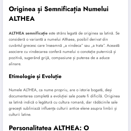
Originea și Semnificația Numelui
ALTHEA
ALTHEA semnificație
este strâns legată de originea sa latină. Se
consideră o variantă a numelui Althaea, posibil derivat din
cuvântul grecesc care înseamnă „a vindeca” sau „a trata”. Această
asociere cu vindecarea conferă numelui o conotație puternică și
pozitivă, sugerând grijă, compasiune și puterea de a aduce
alinare.
Etimologie și Evoluție
Numele ALTHEA, ca nume propriu, are o istorie bogată, deși
documentarea completă a evoluției sale poate fi dificilă. Originea
sa latină indică o legătură cu cultura romană, dar rădăcinile sale
grecești subliniază influența culturii antice elene asupra limbii și
culturii latine.
Personalitatea ALTHEA: O