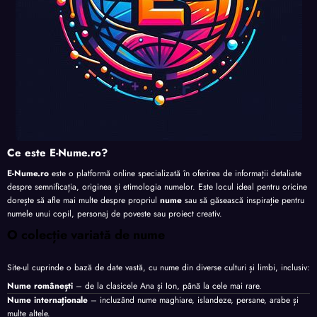
Ce este E-Nume.ro?
E-Nume.ro
este o platformă online specializată în oferirea de informații detaliate
despre semnificația, originea și etimologia numelor. Este locul ideal pentru oricine
dorește să afle mai multe despre propriul
nume
sau să găsească inspirație pentru
numele unui copil, personaj de poveste sau proiect creativ.
O colecție variată de nume
Site-ul cuprinde o bază de date vastă, cu nume din diverse culturi și limbi, inclusiv:
Nume românești
– de la clasicele Ana și Ion, până la cele mai rare.
Nume internaționale
– incluzând nume maghiare, islandeze, persane, arabe și
multe altele.