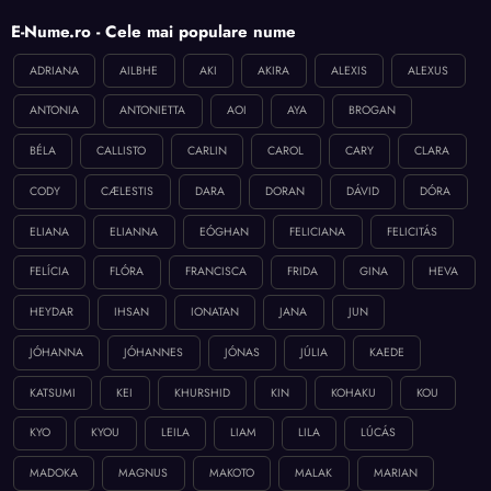
E-Nume.ro - Cele mai populare nume
ADRIANA
AILBHE
AKI
AKIRA
ALEXIS
ALEXUS
ANTONIA
ANTONIETTA
AOI
AYA
BROGAN
BÉLA
CALLISTO
CARLIN
CAROL
CARY
CLARA
CODY
CÆLESTIS
DARA
DORAN
DÁVID
DÓRA
ELIANA
ELIANNA
EÓGHAN
FELICIANA
FELICITÁS
FELÍCIA
FLÓRA
FRANCISCA
FRIDA
GINA
HEVA
HEYDAR
IHSAN
IONATAN
JANA
JUN
JÓHANNA
JÓHANNES
JÓNAS
JÚLIA
KAEDE
KATSUMI
KEI
KHURSHID
KIN
KOHAKU
KOU
KYO
KYOU
LEILA
LIAM
LILA
LÚCÁS
MADOKA
MAGNUS
MAKOTO
MALAK
MARIAN