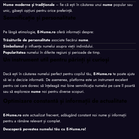
Nume moderne și tradiționale
– fie că ești în căutarea unui
nume
popular sau
unic, găsești opțiuni pentru orice preferință.
Semnificație și personalitate
Pe lângă etimologie,
E-Nume.ro
oferă informații despre:
Trăsăturile de personalitate
asociate fiecărui
nume
.
Simbolismul
și influența numelui asupra vieții individului.
Popularitatea
numelui în diferite regiuni și perioade de timp.
Un instrument util pentru părinți și curioși
Dacă ești în căutarea numelui perfect pentru copilul tău,
E-Nume.ro
te poate ajuta
să iei o decizie informată. De asemenea, platforma este un instrument excelent
pentru cei care doresc să înțeleagă mai bine semnificația numelui pe care îl poartă
sau să exploreze
nume
noi pentru diverse scopuri.
Optimizare constantă și informații de actualitate
E-Nume.ro
este actualizat frecvent, adăugând constant noi nume și informații
pentru a rămâne relevant și complet.
Descoperă povestea numelui tău cu
E-Nume.ro
!