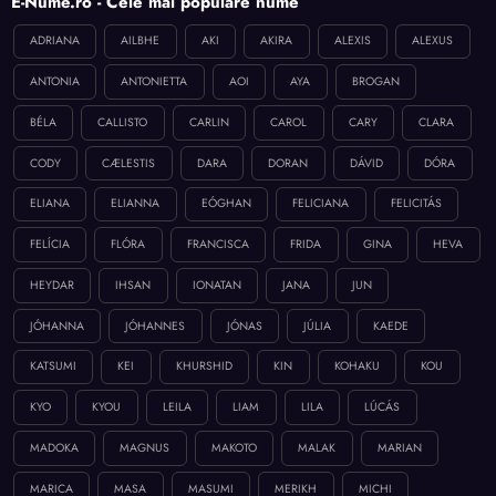
E-Nume.ro - Cele mai populare nume
ADRIANA
AILBHE
AKI
AKIRA
ALEXIS
ALEXUS
ANTONIA
ANTONIETTA
AOI
AYA
BROGAN
BÉLA
CALLISTO
CARLIN
CAROL
CARY
CLARA
CODY
CÆLESTIS
DARA
DORAN
DÁVID
DÓRA
ELIANA
ELIANNA
EÓGHAN
FELICIANA
FELICITÁS
FELÍCIA
FLÓRA
FRANCISCA
FRIDA
GINA
HEVA
HEYDAR
IHSAN
IONATAN
JANA
JUN
JÓHANNA
JÓHANNES
JÓNAS
JÚLIA
KAEDE
KATSUMI
KEI
KHURSHID
KIN
KOHAKU
KOU
KYO
KYOU
LEILA
LIAM
LILA
LÚCÁS
MADOKA
MAGNUS
MAKOTO
MALAK
MARIAN
MARICA
MASA
MASUMI
MERIKH
MICHI