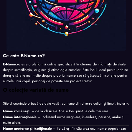
Ce este E-Nume.ro?
E-Nume.ro
este o platformă online specializată în oferirea de informații detaliate
despre semnificația, originea și etimologia numelor. Este locul ideal pentru oricine
dorește să afle mai multe despre propriul
nume
sau să găsească inspirație pentru
numele unui copil, personaj de poveste sau proiect creativ.
O colecție variată de nume
Site-ul cuprinde o bază de date vastă, cu nume din diverse culturi și limbi, inclusiv:
Nume românești
– de la clasicele Ana și Ion, până la cele mai rare.
Nume internaționale
– incluzând nume maghiare, islandeze, persane, arabe și
multe altele.
Nume moderne și tradiționale
– fie că ești în căutarea unui
nume
popular sau