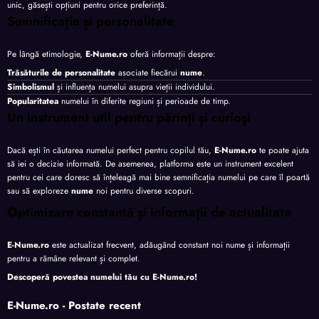
unic, găsești opțiuni pentru orice preferință.
Semnificație și personalitate
Pe lângă etimologie,
E-Nume.ro
oferă informații despre:
Trăsăturile de personalitate
asociate fiecărui
nume
.
Simbolismul
și influența numelui asupra vieții individului.
Popularitatea
numelui în diferite regiuni și perioade de timp.
Un instrument util pentru părinți și curioși
Dacă ești în căutarea numelui perfect pentru copilul tău,
E-Nume.ro
te poate ajuta
să iei o decizie informată. De asemenea, platforma este un instrument excelent
pentru cei care doresc să înțeleagă mai bine semnificația numelui pe care îl poartă
sau să exploreze
nume
noi pentru diverse scopuri.
Optimizare constantă și informații de actualitate
E-Nume.ro
este actualizat frecvent, adăugând constant noi nume și informații
pentru a rămâne relevant și complet.
Descoperă povestea numelui tău cu
E-Nume.ro
!
E-Nume.ro - Postate recent