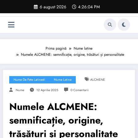
Sari
6 august 2026
4:26:04 PM
la
conținut
Prima pagină
Nume latine
Numele ALCMENE: semnificație, origine, trăsături și personalitate
Nume De Fete Latinesti
Nume Latine
ALCMENE
Nume
12 Aprilie 2025
0 Comentarii
Numele ALCMENE:
semnificație, origine,
trăsături și personalitate