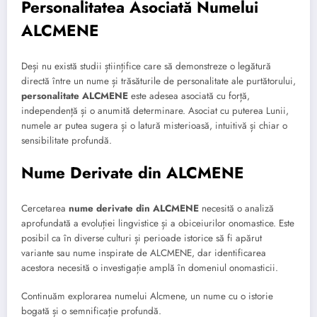
Personalitatea Asociată Numelui
ALCMENE
Deși nu există studii științifice care să demonstreze o legătură
directă între un nume și trăsăturile de personalitate ale purtătorului,
personalitate ALCMENE
este adesea asociată cu forță,
independență și o anumită determinare. Asociat cu puterea Lunii,
numele ar putea sugera și o latură misterioasă, intuitivă și chiar o
sensibilitate profundă.
Nume Derivate din ALCMENE
Cercetarea
nume derivate din ALCMENE
necesită o analiză
aprofundată a evoluției lingvistice și a obiceiurilor onomastice. Este
posibil ca în diverse culturi și perioade istorice să fi apărut
variante sau nume inspirate de ALCMENE, dar identificarea
acestora necesită o investigație amplă în domeniul onomasticii.
Continuăm explorarea numelui Alcmene, un nume cu o istorie
bogată și o semnificație profundă.