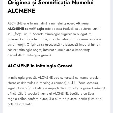
Originea și Semnificația Numelui
ALCMENE
ALCMENE este forma latină a numelui grecesc Alkmene.
ALCMENE semnificație
este adesea tradusă ca „puterea Lunii”
sau „forța Lunii”. Această etimologie sugerează o legătură
puternică cu forța feminină, cu ciclicitatea și misticismul asociate
astrui nopții. Originea sa grecească ne plasează imediat într-un
context mitologic bogat, întrucât numele are o importanță
deosebită în mitologia greacă.
ALCMENE în Mitologia Greacă
În mitologia greacă, ALCMENE este cunoscută ca mama eroului
Heracles (Hercules în mitologia romană), fiul lui Zeus. Această
legătură cu o figură atât de importantă în mitologia greacă adaugă
o încărcătură specială numelui ALCMENE. Legătura cu Zeus,
regele zeilor, conferă numelui o aură de putere, destin și chiar o
notă de dramatic.