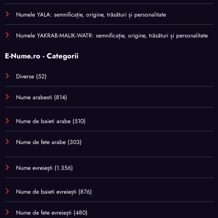
Numele YALA: semnificație, origine, trăsături și personalitate
Numele YAKRAB-MALIK-WATR: semnificație, origine, trăsături și personalitate
E-Nume.ro - Categorii
Diverse
(52)
Nume arabesti
(814)
Nume de baieti arabe
(510)
Nume de fete arabe
(303)
Nume evreiești
(1.356)
Nume de baieti evreiești
(876)
Nume de fete evreiești
(480)