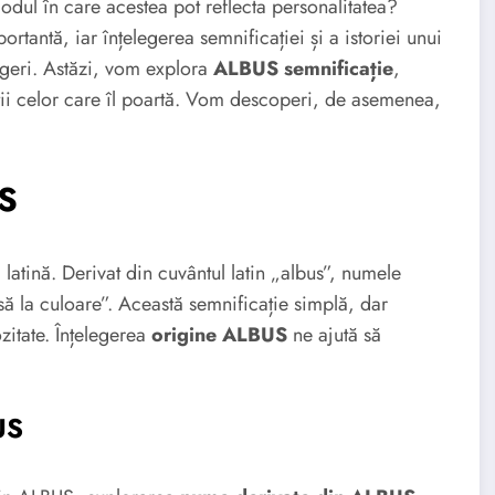
odul în care acestea pot reflecta personalitatea?
tantă, iar înțelegerea semnificației și a istoriei unui
geri. Astăzi, vom explora
ALBUS semnificație
,
tății celor care îl poartă. Vom descoperi, de asemenea,
US
 latină. Derivat din cuvântul latin „albus”, numele
 la culoare”. Această semnificație simplă, dar
zitate. Înțelegerea
origine ALBUS
ne ajută să
US