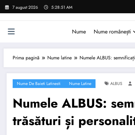
Sari
7 august 2026
5:28:52 AM
la
conținut
Nume
Nume românești
Prima pagină
Nume latine
Numele ALBUS: semnificație, 
Nume De Baieti Latinesti
Nume Latine
ALBUS
Numele ALBUS: semni
trăsături și personali