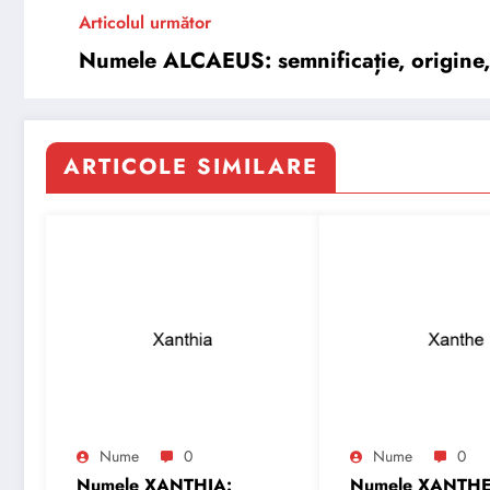
Articolul următor
Numele ALCAEUS: semnificație, origine, t
ARTICOLE SIMILARE
Nume
0
Nume
0
Numele XANTHIA:
Numele XANTHE