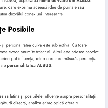
 din ALBUS, explorarea
nume derivate din ALBUS
are, care exprimă aceeași idee de puritate sau
utea dezvălui conexiuni interesante.
țe Posibile
și personalitatea cuiva este subiectivă. Cu toate
ate evoca anumite trăsături. Albul este adesea asociat
ocieri pot influența, într-o oarecare măsură, percepția
tate
personalitatea ALBUS
.
ea sa latină și posibilele influențe asupra personalității.
legătură directă, analiza etimologică oferă o