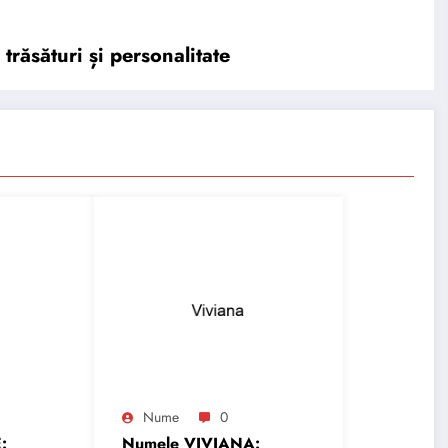
răsături și personalitate
Nume
0
:
Numele VIVIANA: