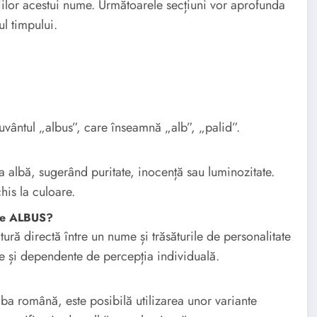
țiilor acestui nume. Următoarele secțiuni vor aprofunda
ul timpului.
uvântul „albus”, care înseamnă „alb”, „palid”.
 albă, sugerând puritate, inocență sau luminozitate.
is la culoare.
ele ALBUS?
ătură directă între un nume și trăsăturile de personalitate
ve și dependente de percepția individuală.
mba română, este posibilă utilizarea unor variante