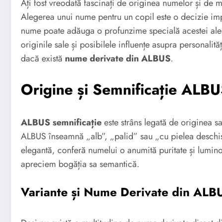
Ați fost vreodată fascinați de originea numelor și de m
Alegerea unui nume pentru un copil este o decizie impor
nume poate adăuga o profunzime specială acestei ale
originile sale și posibilele influențe asupra personali
dacă există
nume derivate din ALBUS
.
Origine și Semnificație ALB
ALBUS semnificație
este strâns legată de originea sa
ALBUS înseamnă „alb”, „palid” sau „cu pielea deschisă
elegantă, conferă numelui o anumită puritate și lumino
apreciem bogăția sa semantică.
Variante și Nume Derivate din ALB