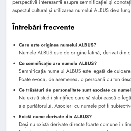
perspectivă interesantă asupra semnificației și conota
aspectul cultural și utilizarea numelui ALBUS de-a lung
Întrebări frecvente
Care este originea numelui ALBUS?
Numele ALBUS este de origine latină, derivat din c
Ce semnificație are numele ALBUS?
Semnificația numelui ALBUS este legată de culoarea
Poate evoca, de asemenea, o persoană cu ten desch
Ce trăsături de personalitate sunt asociate cu num
Nu există studii științifice care să stabilească o leg
ale purtătorului. Asocieri cu numele pot fi subiecti
Există nume derivate din ALBUS?
Deși nu există derivate directe foarte comune în li