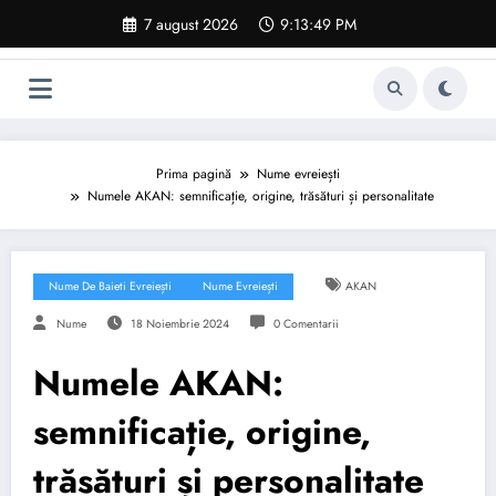
Sari
7 august 2026
9:13:50 PM
la
conținut
Prima pagină
Nume evreiești
Numele AKAN: semnificație, origine, trăsături și personalitate
Nume De Baieti Evreiești
Nume Evreiești
AKAN
Nume
18 Noiembrie 2024
0 Comentarii
Numele AKAN:
semnificație, origine,
trăsături și personalitate