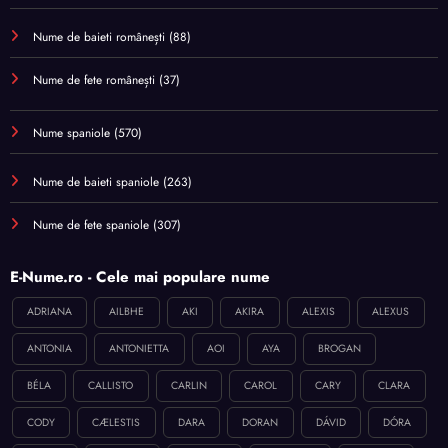
Nume de baieti românești
(88)
Nume de fete românești
(37)
Nume spaniole
(570)
Nume de baieti spaniole
(263)
Nume de fete spaniole
(307)
E-Nume.ro - Cele mai populare nume
ADRIANA
AILBHE
AKI
AKIRA
ALEXIS
ALEXUS
ANTONIA
ANTONIETTA
AOI
AYA
BROGAN
BÉLA
CALLISTO
CARLIN
CAROL
CARY
CLARA
CODY
CÆLESTIS
DARA
DORAN
DÁVID
DÓRA