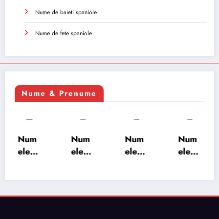
Nume de baieti spaniole
Nume de fete spaniole
Nume & Prenume
Num
Num
Num
Num
ele
ele
ele
ele
XSAY
URV
SRA
SOH
ARS
AKS
OSH
RAB:
A:
HA:
A:
semn
semn
semn
semn
ificați
ificați
ificați
ificați
e,