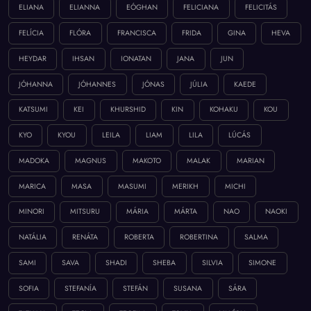
ELIANA
ELIANNA
EÓGHAN
FELICIANA
FELICITÁS
FELÍCIA
FLÓRA
FRANCISCA
FRIDA
GINA
HEVA
HEYDAR
IHSAN
IONATAN
JANA
JUN
JÓHANNA
JÓHANNES
JÓNAS
JÚLIA
KAEDE
KATSUMI
KEI
KHURSHID
KIN
KOHAKU
KOU
KYO
KYOU
LEILA
LIAM
LILA
LÚCÁS
MADOKA
MAGNUS
MAKOTO
MALAK
MARIAN
MARICA
MASA
MASUMI
MERIKH
MICHI
MINORI
MITSURU
MÁRIA
MÁRTA
NAO
NAOKI
NATÁLIA
RENÁTA
ROBERTA
ROBERTINA
SALMA
SAMI
SAVA
SHADI
SHEBA
SILVIA
SIMONE
SOFIA
STEFANÍA
STEFÁN
SUSANA
SÁRA