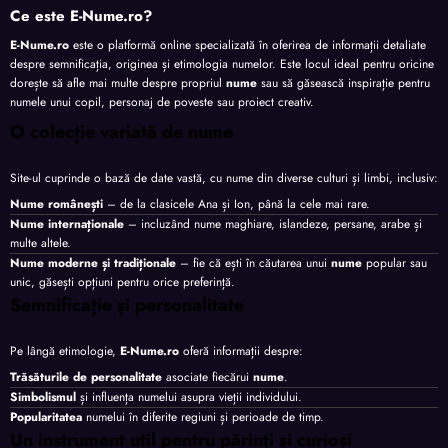
Ce este E-Nume.ro?
E-Nume.ro
este o platformă online specializată în oferirea de informații detaliate
despre semnificația, originea și etimologia numelor. Este locul ideal pentru oricine
dorește să afle mai multe despre propriul
nume
sau să găsească inspirație pentru
numele unui copil, personaj de poveste sau proiect creativ.
O colecție variată de nume
Site-ul cuprinde o bază de date vastă, cu nume din diverse culturi și limbi, inclusiv:
Nume românești
– de la clasicele Ana și Ion, până la cele mai rare.
Nume internaționale
– incluzând nume maghiare, islandeze, persane, arabe și
multe altele.
Nume moderne și tradiționale
– fie că ești în căutarea unui
nume
popular sau
unic, găsești opțiuni pentru orice preferință.
Semnificație și personalitate
Pe lângă etimologie,
E-Nume.ro
oferă informații despre:
Trăsăturile de personalitate
asociate fiecărui
nume
.
Simbolismul
și influența numelui asupra vieții individului.
Popularitatea
numelui în diferite regiuni și perioade de timp.
Un instrument util pentru părinți și curioși