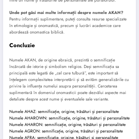
între un nume și trăsăturile de personalitate ale purtătorului.
Unde pot găsi mai multe informații despre numele AKAN?
Pentru informații suplimentare, puteți consulta resurse specializate
în etimologie și onomastică, precum și lucrări academice care
abordează onomastica biblică.
Concluzie
Numele AKAN, de origine ebraică, prezintă o semnificație
încărcată de istorie și simbolism religios. Deși semnificația sa
principală este legată de „cel care tulbură”, este important să
înțelegem complexitatea interpretării și să evităm generalizările cu
privire la influența numelui asupra personalității. Cercetarea
suplimentară în domeniul onomasticii poate dezvălui aspecte mai
detaliate despre acest nume și eventualele sale variante.
Numele AHAZ: semnificație, origine, trăsături și personalitate
Numele AHAROWN: semnificație, origine, trăsături și personalitate
Numele AHARON: semnificație, origine, trăsături și personalitate
Numele AGRON: semnificație, origine, trăsături și personalitate
Numele AFRA: semnificație, origine, trăsături și personalitate