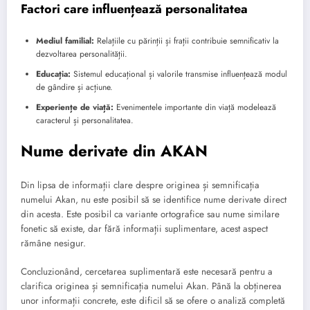
Factori care influențează personalitatea
Mediul familial:
Relațiile cu părinții și frații contribuie semnificativ la
dezvoltarea personalității.
Educația:
Sistemul educațional și valorile transmise influențează modul
de gândire și acțiune.
Experiențe de viață:
Evenimentele importante din viață modelează
caracterul și personalitatea.
Nume derivate din AKAN
Din lipsa de informații clare despre originea și semnificația
numelui Akan, nu este posibil să se identifice nume derivate direct
din acesta. Este posibil ca variante ortografice sau nume similare
fonetic să existe, dar fără informații suplimentare, acest aspect
rămâne nesigur.
Concluzionând, cercetarea suplimentară este necesară pentru a
clarifica originea și semnificația numelui Akan. Până la obținerea
unor informații concrete, este dificil să se ofere o analiză completă