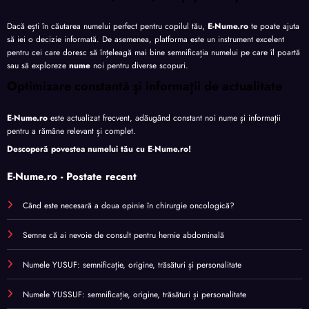
Dacă ești în căutarea numelui perfect pentru copilul tău,
E-Nume.ro
te poate ajuta
să iei o decizie informată. De asemenea, platforma este un instrument excelent
pentru cei care doresc să înțeleagă mai bine semnificația numelui pe care îl poartă
sau să exploreze
nume
noi pentru diverse scopuri.
Optimizare constantă și informații de actualitate
E-Nume.ro
este actualizat frecvent, adăugând constant noi nume și informații
pentru a rămâne relevant și complet.
Descoperă povestea numelui tău cu
E-Nume.ro
!
E-Nume.ro - Postate recent
Când este necesară a doua opinie în chirurgie oncologică?
Semne că ai nevoie de consult pentru hernie abdominală
Numele YUSUF: semnificație, origine, trăsături și personalitate
Numele YUSSUF: semnificație, origine, trăsături și personalitate