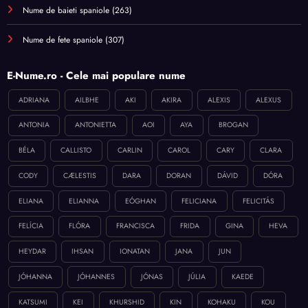
Nume de baieti spaniole
(263)
Nume de fete spaniole
(307)
E-Nume.ro - Cele mai populare nume
ADRIANA
AILBHE
AKI
AKIRA
ALEXIS
ALEXUS
ANTONIA
ANTONIETTA
AOI
AYA
BROGAN
BÉLA
CALLISTO
CARLIN
CAROL
CARY
CLARA
CODY
CÆLESTIS
DARA
DORAN
DÁVID
DÓRA
ELIANA
ELIANNA
EÓGHAN
FELICIANA
FELICITÁS
FELÍCIA
FLÓRA
FRANCISCA
FRIDA
GINA
HEVA
HEYDAR
IHSAN
IONATAN
JANA
JUN
JÓHANNA
JÓHANNES
JÓNAS
JÚLIA
KAEDE
KATSUMI
KEI
KHURSHID
KIN
KOHAKU
KOU