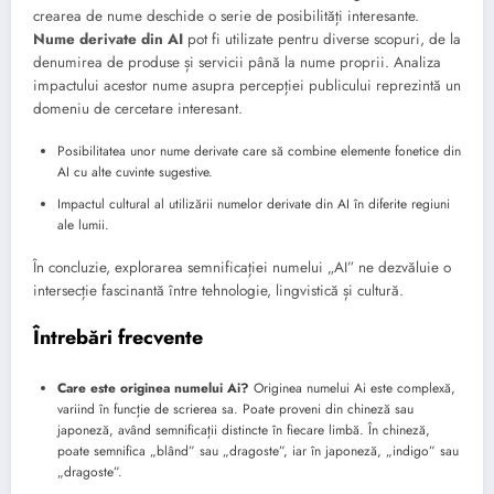
crearea de nume deschide o serie de posibilități interesante.
Nume derivate din AI
pot fi utilizate pentru diverse scopuri, de la
denumirea de produse și servicii până la nume proprii. Analiza
impactului acestor nume asupra percepției publicului reprezintă un
domeniu de cercetare interesant.
Posibilitatea unor nume derivate care să combine elemente fonetice din
AI cu alte cuvinte sugestive.
Impactul cultural al utilizării numelor derivate din AI în diferite regiuni
ale lumii.
În concluzie, explorarea semnificației numelui „AI” ne dezvăluie o
intersecție fascinantă între tehnologie, lingvistică și cultură.
Întrebări frecvente
Care este originea numelui Ai?
Originea numelui Ai este complexă,
variind în funcție de scrierea sa. Poate proveni din chineză sau
japoneză, având semnificații distincte în fiecare limbă. În chineză,
poate semnifica „blând” sau „dragoste”, iar în japoneză, „indigo” sau
„dragoste”.