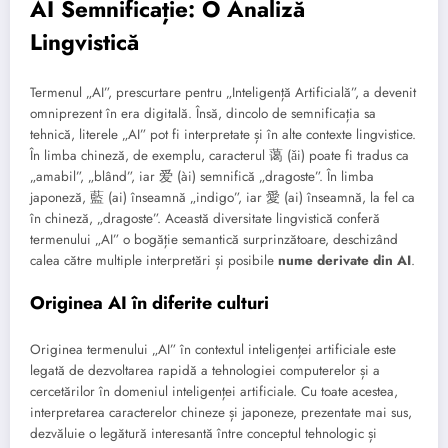
AI Semnificație: O Analiză
Lingvistică
Termenul „AI”, prescurtare pentru „Inteligență Artificială”, a devenit
omniprezent în era digitală. Însă, dincolo de semnificația sa
tehnică, literele „AI” pot fi interpretate și în alte contexte lingvistice.
În limba chineză, de exemplu, caracterul 蔼 (ǎi) poate fi tradus ca
„amabil”, „blând”, iar 爱 (ài) semnifică „dragoste”. În limba
japoneză, 藍 (ai) înseamnă „indigo”, iar 愛 (ai) înseamnă, la fel ca
în chineză, „dragoste”. Această diversitate lingvistică conferă
termenului „AI” o bogăție semantică surprinzătoare, deschizând
calea către multiple interpretări și posibile
nume derivate din AI
.
Originea AI în diferite culturi
Originea termenului „AI” în contextul inteligenței artificiale este
legată de dezvoltarea rapidă a tehnologiei computerelor și a
cercetărilor în domeniul inteligenței artificiale. Cu toate acestea,
interpretarea caracterelor chineze și japoneze, prezentate mai sus,
dezvăluie o legătură interesantă între conceptul tehnologic și