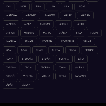
KYO
KYOU
LEILA
LIAM
LILA
LÚCÁS
MADOKA
MAGNUS
MAKOTO
MALAK
MARIAN
MARICA
MASA
MASUMI
MERIKH
MICHI
MINORI
MITSURU
MÁRIA
MÁRTA
NAO
NAOKI
NATÁLIA
RENÁTA
ROBERTA
ROBERTINA
SALMA
SAMI
SAVA
SHADI
SHEBA
SILVIA
SIMONE
SOFIA
STEFANÍA
STEFÁN
SUSANA
SÁRA
TATIANA
TECLA
TEOFILA
TONIA
VALÉRIA
VIGGÓ
VIOLETA
VITALIA
XÉNIA
YASAMIN
ÁDÁM
ÁGOTA