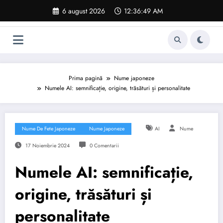
Sari
6 august 2026
12:36:50 AM
la
conținut
Prima pagină
Nume japoneze
Numele AI: semnificație, origine, trăsături și personalitate
Nume De Fete Japoneze
Nume Japoneze
AI
Nume
17 Noiembrie 2024
0 Comentarii
Numele AI: semnificație,
origine, trăsături și
personalitate