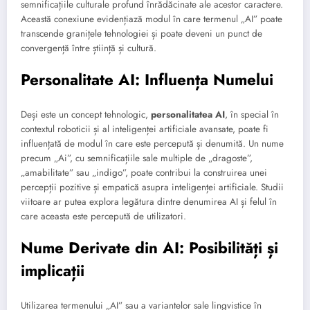
semnificațiile culturale profund înrădăcinate ale acestor caractere.
Această conexiune evidențiază modul în care termenul „AI” poate
transcende granițele tehnologiei și poate deveni un punct de
convergență între știință și cultură.
Personalitate AI: Influența Numelui
Deși este un concept tehnologic,
personalitatea AI
, în special în
contextul roboticii și al inteligenței artificiale avansate, poate fi
influențată de modul în care este percepută și denumită. Un nume
precum „Ai”, cu semnificațiile sale multiple de „dragoste”,
„amabilitate” sau „indigo”, poate contribui la construirea unei
percepții pozitive și empatică asupra inteligenței artificiale. Studii
viitoare ar putea explora legătura dintre denumirea AI și felul în
care aceasta este percepută de utilizatori.
Nume Derivate din AI: Posibilități și
implicații
Utilizarea termenului „AI” sau a variantelor sale lingvistice în