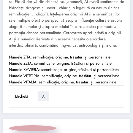
sa. Fie că derivă din chineză sau japoneză, Ai evocă sentimente de
blândețe, dragoste și uneori, chiar și o legătură cu natura (în cazul
semnificației „indigo”). Înțelegerea originii AI și a semnificațiilor
sale multiple oferă o perspectivă asupra influenței culturale asupra
alegerii numelor și asupra modului în care acestea pot modela
percepția despre personalitate. Cercetarea aprofundată a originii
AI și a numelor derivate din aceasta necesită o abordare
interdisciplinară, combinând lingvistica, antropologia și istoria.
Numele ZITA: semnificație, origine, trăsături și personalitate
Numele ZETA: semnificație, origine, trăsături și personalitate
Numele XAVIERA: semnificație, origine, trăsături și personalitate
Numele VITTORIA: semnificație, origine, trăsături și personalitate
Numele VITALIA: semnificație, origine, trăsături și personalitate
Etichetă
AI