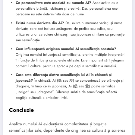
Ce personalitate este asociată cu numele Ai?
Asociază-te cu o
personalitate blândă, iubitoare și creativă. Dar, personalitatea unei
persoane nu este determinată doar de nume.
Există nume derivate din Ai?
Da, există numeroase variații și nume
derivate, care pot include adăugarea de prefixe sau sufixe, sau
utilizarea unor caractere chinezești sau japoneze similare ca pronunție
sau semnificație.
Cum influențează originea numelui Ai semnificația acestuia?
Originea numelui influențează semnificația, oferind multiple interpretări
în funcție de limba și caracterele utilizate. Este important să înțelegem
contextul cultural pentru a aprecia pe deplin semnificația numelui.
Care este diferența dintre semnificația lui Ai în chineză și
japoneză?
În chineză, Ai (蔼 sau 爱) se concentrează pe blândețe și
dragoste, în timp ce în japoneză, Ai (藍 sau 愛) poate semnifica
„indigo” sau „dragoste”. Diferența subtilă de semnificație reflectă
bogăția culturală a ambelor limbi.
Concluzie
Analiza numelui Ai evidențiază complexitatea și bogăția
semnificațiilor sale, dependente de originea sa culturală și scrierea