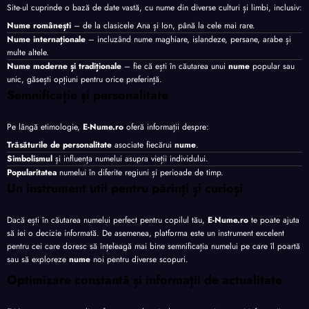
Site-ul cuprinde o bază de date vastă, cu nume din diverse culturi și limbi, inclusiv:
Nume românești
– de la clasicele Ana și Ion, până la cele mai rare.
Nume internaționale
– incluzând nume maghiare, islandeze, persane, arabe și
multe altele.
Nume moderne și tradiționale
– fie că ești în căutarea unui
nume
popular sau
unic, găsești opțiuni pentru orice preferință.
Semnificație și personalitate
Pe lângă etimologie,
E-Nume.ro
oferă informații despre:
Trăsăturile de personalitate
asociate fiecărui
nume
.
Simbolismul
și influența numelui asupra vieții individului.
Popularitatea
numelui în diferite regiuni și perioade de timp.
Un instrument util pentru părinți și curioși
Dacă ești în căutarea numelui perfect pentru copilul tău,
E-Nume.ro
te poate ajuta
să iei o decizie informată. De asemenea, platforma este un instrument excelent
pentru cei care doresc să înțeleagă mai bine semnificația numelui pe care îl poartă
sau să exploreze
nume
noi pentru diverse scopuri.
Optimizare constantă și informații de actualitate