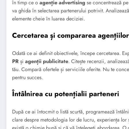
în timp ce o
agenție advertising
se concentrează pe c
va ghida în selectarea partenerului potrivit. Analizează-
elemente cheie în luarea deciziei.
Cercetarea și compararea agențiilor
Odată ce ai definit obiectivele, începe cercetarea. E
PR
și
agenții publicitate
. Citește recenzii, analizeaz
tău. Compară ofertele și serviciile oferite. Nu te concen
pentru succes.
Întâlnirea cu potențialii parteneri
După ce ai întocmit o listă scurtă, programează întâln
clare despre metodologia lor de lucru, experiența lor 
există o chimie bună și că vă înțelegeți abordarea. 