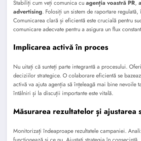
Stabiliți cum veți comunica cu
agenția voastră PR
,
advertising
. Folosiți un sistem de raportare regulată,
Comunicarea clară și eficientă este crucială pentru su
comunicare adecvate pentru a asigura un flux constant
Implicarea activă în proces
Nu uitați că sunteți parte integrantă a procesului. Oferi
deciziilor strategice. O colaborare eficientă se bazează
activă va ajuta agenția să înțeleagă mai bine nevoile ta
întâlniri și la discuții importante este vitală.
Măsurarea rezultatelor și ajustarea 
Monitorizați îndeaproape rezultatele campaniei. Analiza
funcționează și ce nu. Ajustați strategia în consecință.