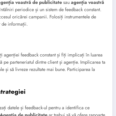
agenția voastră de publicitate
sau
agenția voastră
 întâlniri periodice și un sistem de feedback constant.
ccesul oricărei campanii. Folosiți instrumentele de
 de informații.
ți agenției feedback constant și fiți implicați în luarea
 pe parteneriatul dintre client și agenție. Implicarea ta
le și să livreze rezultate mai bune. Participarea la
strategiei
ți datele și feedback-ul pentru a identifica ce
Agenția de publicitate
ar trebui să vă ofere rapoarte