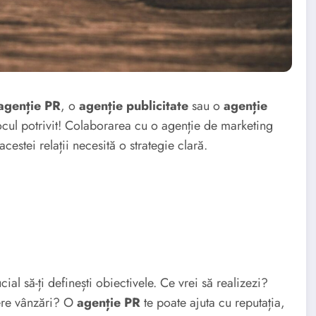
agenție PR
, o
agenție publicitate
sau o
agenție
locul potrivit! Colaborarea cu o agenție de marketing
cestei relații necesită o strategie clară.
ucial să-ți definești obiectivele. Ce vrei să realizezi?
ere vânzări? O
agenție PR
te poate ajuta cu reputația,