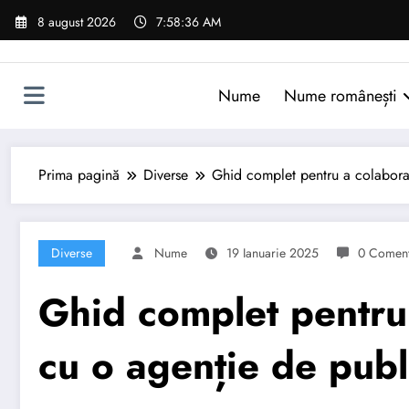
Sari
8 august 2026
7:58:37 AM
la
conținut
Nume
Nume românești
Prima pagină
Diverse
Ghid complet pentru a colabora 
Diverse
Nume
19 Ianuarie 2025
0 Coment
Ghid complet pentru 
cu o agenție de publ