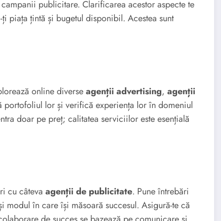
ampanii publicitare. Clarificarea acestor aspecte te
ți piața țintă și bugetul disponibil. Acestea sunt
xplorează online diverse
agenții advertising
,
agenții
ă portofoliul lor și verifică experiența lor în domeniul
tra doar pe preț; calitatea serviciilor este esențială
iri cu câteva
agenții de publicitate
. Pune întrebări
și modul în care își măsoară succesul. Asigură-te că
O colaborare de succes se bazează pe comunicare și