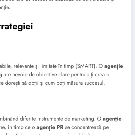
nție.
trategiei
zabile, relevante și limitate în timp (SMART). O
agenție
g
are nevoie de obiective clare pentru a-ți crea o
ce dorești să obții și cum poți măsura succesul.
ombinând diferite instrumente de marketing. O
agenție
ne, în timp ce o
agenție PR
se concentrează pe