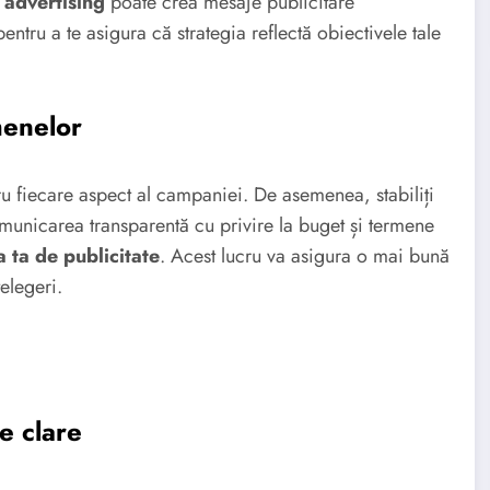
 advertising
poate crea mesaje publicitare
ru a te asigura că strategia reflectă obiectivele tale
menelor
tru fiecare aspect al campaniei. De asemenea, stabiliți
omunicarea transparentă cu privire la buget și termene
a ta de publicitate
. Acest lucru va asigura o mai bună
elegeri.
e clare