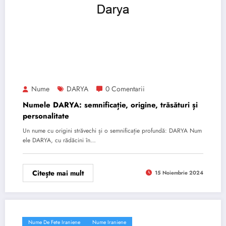
Nume
DARYA
0 Comentarii
Numele DARYA: semnificație, origine, trăsături și
personalitate
Un nume cu origini străvechi și o semnificație profundă: DARYA Num
ele DARYA, cu rădăcini în…
Citește mai mult
15 Noiembrie 2024
Nume De Fete Iraniene
Nume Iraniene