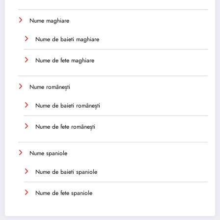
Nume maghiare
Nume de baieti maghiare
Nume de fete maghiare
Nume românești
Nume de baieti românești
Nume de fete românești
Nume spaniole
Nume de baieti spaniole
Nume de fete spaniole