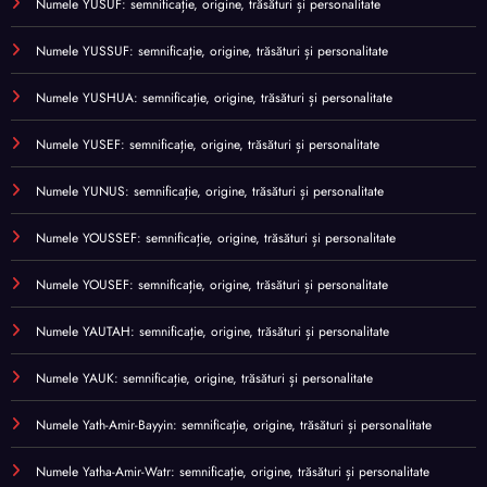
Numele YUSUF: semnificație, origine, trăsături și personalitate
Numele YUSSUF: semnificație, origine, trăsături și personalitate
Numele YUSHUA: semnificație, origine, trăsături și personalitate
Numele YUSEF: semnificație, origine, trăsături și personalitate
Numele YUNUS: semnificație, origine, trăsături și personalitate
Numele YOUSSEF: semnificație, origine, trăsături și personalitate
Numele YOUSEF: semnificație, origine, trăsături și personalitate
Numele YAUTAH: semnificație, origine, trăsături și personalitate
Numele YAUK: semnificație, origine, trăsături și personalitate
Numele Yath-Amir-Bayyin: semnificație, origine, trăsături și personalitate
Numele Yatha-Amir-Watr: semnificație, origine, trăsături și personalitate