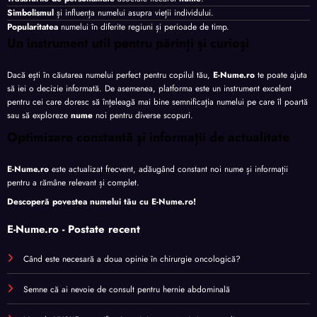
Simbolismul
și influența numelui asupra vieții individului.
Popularitatea
numelui în diferite regiuni și perioade de timp.
Un instrument util pentru părinți și curioși
Dacă ești în căutarea numelui perfect pentru copilul tău,
E-Nume.ro
te poate ajuta
să iei o decizie informată. De asemenea, platforma este un instrument excelent
pentru cei care doresc să înțeleagă mai bine semnificația numelui pe care îl poartă
sau să exploreze
nume
noi pentru diverse scopuri.
Optimizare constantă și informații de actualitate
E-Nume.ro
este actualizat frecvent, adăugând constant noi nume și informații
pentru a rămâne relevant și complet.
Descoperă povestea numelui tău cu
E-Nume.ro
!
E-Nume.ro - Postate recent
Când este necesară a doua opinie în chirurgie oncologică?
Semne că ai nevoie de consult pentru hernie abdominală