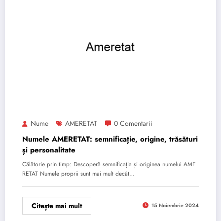
Nume
AMERETAT
0 Comentarii
Numele AMERETAT: semnificație, origine, trăsături
și personalitate
Călătorie prin timp: Descoperă semnificația și originea numelui AME
RETAT Numele proprii sunt mai mult decât…
Citește mai mult
15 Noiembrie 2024