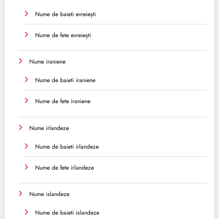
Nume de baieti evreiești
Nume de fete evreiești
Nume iraniene
Nume de baieti iraniene
Nume de fete iraniene
Nume irlandeze
Nume de baieti irlandeze
Nume de fete irlandeze
Nume islandeze
Nume de baieti islandeze