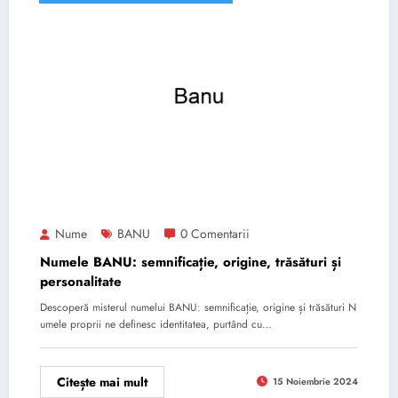
Nume
BANU
0 Comentarii
Numele BANU: semnificație, origine, trăsături și
personalitate
Descoperă misterul numelui BANU: semnificație, origine și trăsături N
umele proprii ne definesc identitatea, purtând cu…
Citește mai mult
15 Noiembrie 2024