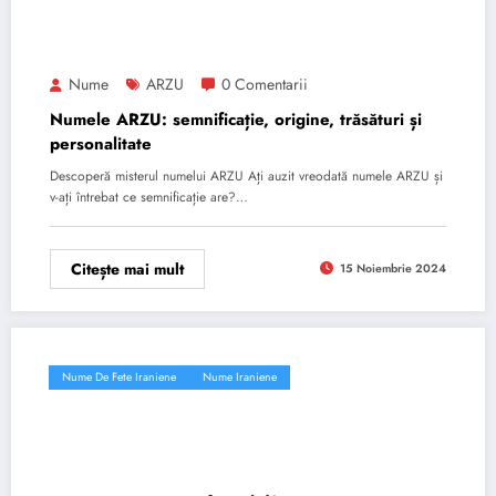
Nume
ARZU
0 Comentarii
Numele ARZU: semnificație, origine, trăsături și
personalitate
Descoperă misterul numelui ARZU Ați auzit vreodată numele ARZU și
v-ați întrebat ce semnificație are?…
Citește mai mult
15 Noiembrie 2024
Nume De Fete Iraniene
Nume Iraniene