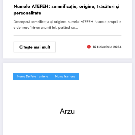
Numele ATEFEH: semnificație, origine, trăsături și
personalitate
Descoperă semnificația și originea numelui ATEFEH Numele proprii n
e definesc într-un anumit fel, purtând cu…
Citește mai mult
15 Noiembrie 2024
Nume De Fete Iraniene
Nume Iraniene