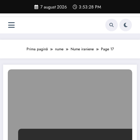
Sari
7 august 2026
3:53:29 PM
la
conținut
Prima pagină
nume
Nume iraniene
Page 17