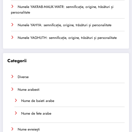
Numele YAKRAB-MALIK-WATR: semnificație, origine, trăsături și
personalitate
Numele YAHYA: semnificație, origine, trăsături și personalitate
Numele YAGHUTH: semnificație, origine, trăsături și personalitate
Categorii
Diverse
Nume arabesti
Nume de baieti arabe
Nume de fete arabe
Nume evreiești