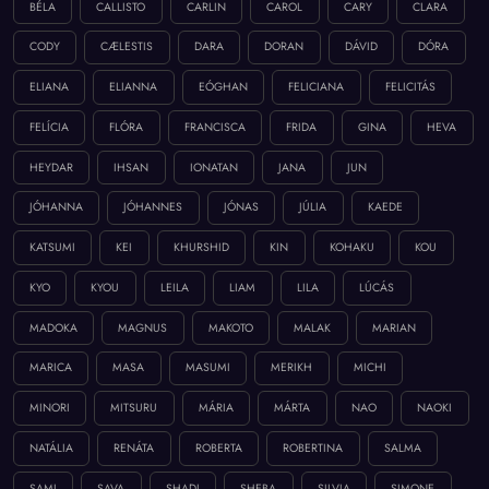
BÉLA
CALLISTO
CARLIN
CAROL
CARY
CLARA
CODY
CÆLESTIS
DARA
DORAN
DÁVID
DÓRA
ELIANA
ELIANNA
EÓGHAN
FELICIANA
FELICITÁS
FELÍCIA
FLÓRA
FRANCISCA
FRIDA
GINA
HEVA
HEYDAR
IHSAN
IONATAN
JANA
JUN
JÓHANNA
JÓHANNES
JÓNAS
JÚLIA
KAEDE
KATSUMI
KEI
KHURSHID
KIN
KOHAKU
KOU
KYO
KYOU
LEILA
LIAM
LILA
LÚCÁS
MADOKA
MAGNUS
MAKOTO
MALAK
MARIAN
MARICA
MASA
MASUMI
MERIKH
MICHI
MINORI
MITSURU
MÁRIA
MÁRTA
NAO
NAOKI
NATÁLIA
RENÁTA
ROBERTA
ROBERTINA
SALMA
SAMI
SAVA
SHADI
SHEBA
SILVIA
SIMONE