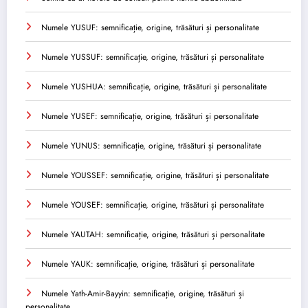
Numele YUSUF: semnificație, origine, trăsături și personalitate
Numele YUSSUF: semnificație, origine, trăsături și personalitate
Numele YUSHUA: semnificație, origine, trăsături și personalitate
Numele YUSEF: semnificație, origine, trăsături și personalitate
Numele YUNUS: semnificație, origine, trăsături și personalitate
Numele YOUSSEF: semnificație, origine, trăsături și personalitate
Numele YOUSEF: semnificație, origine, trăsături și personalitate
Numele YAUTAH: semnificație, origine, trăsături și personalitate
Numele YAUK: semnificație, origine, trăsături și personalitate
Numele Yath-Amir-Bayyin: semnificație, origine, trăsături și
personalitate