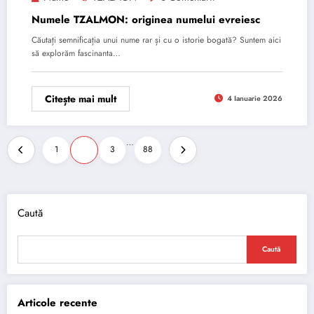
Numele TZALMON: originea numelui evreiesc
Căutați semnificația unui nume rar și cu o istorie bogată? Suntem aici
să explorăm fascinanta…
Citește mai mult
4 Ianuarie 2026
Paginație
…
1
2
3
88
articole
Caută
Caută
Articole recente