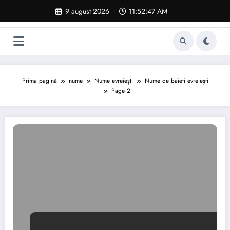
Sari
9 august 2026
11:52:48 AM
la
conținut
Prima pagină
nume
Nume evreiești
Nume de baieti evreiești
Page 2