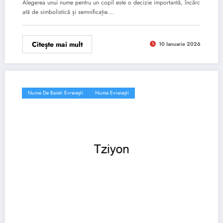
Alegerea unui nume pentru un copil este o decizie importantă, încărc
ată de simbolistică și semnificație.…
Citește mai mult
10 Ianuarie 2026
Nume De Baieti Evreiești
Nume Evreiești