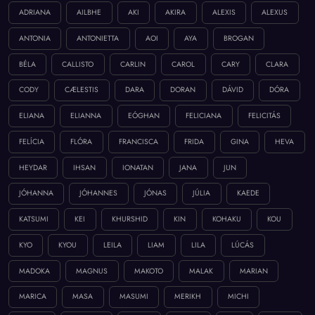
ADRIANA
AILBHE
AKI
AKIRA
ALEXIS
ALEXUS
ANTONIA
ANTONIETTA
AOI
AYA
BROGAN
BÉLA
CALLISTO
CARLIN
CAROL
CARY
CLARA
CODY
CÆLESTIS
DARA
DORAN
DÁVID
DÓRA
ELIANA
ELIANNA
EÓGHAN
FELICIANA
FELICITÁS
FELÍCIA
FLÓRA
FRANCISCA
FRIDA
GINA
HEVA
HEYDAR
IHSAN
IONATAN
JANA
JUN
JÓHANNA
JÓHANNES
JÓNAS
JÚLIA
KAEDE
KATSUMI
KEI
KHURSHID
KIN
KOHAKU
KOU
KYO
KYOU
LEILA
LIAM
LILA
LÚCÁS
MADOKA
MAGNUS
MAKOTO
MALAK
MARIAN
MARICA
MASA
MASUMI
MERIKH
MICHI