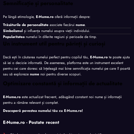
Semnificație și personalitate
Pe lângă etimologie,
E-Nume.ro
oferă informații despre:
Trăsăturile de personalitate
asociate fiecărui
nume
.
Simbolismul
și influența numelui asupra vieții individului.
Popularitatea
numelui în diferite regiuni și perioade de timp.
Un instrument util pentru părinți și curioși
Dacă ești în căutarea numelui perfect pentru copilul tău,
E-Nume.ro
te poate ajuta
să iei o decizie informată. De asemenea, platforma este un instrument excelent
pentru cei care doresc să înțeleagă mai bine semnificația numelui pe care îl poartă
sau să exploreze
nume
noi pentru diverse scopuri.
Optimizare constantă și informații de actualitate
E-Nume.ro
este actualizat frecvent, adăugând constant noi nume și informații
pentru a rămâne relevant și complet.
Descoperă povestea numelui tău cu
E-Nume.ro
!
E-Nume.ro - Postate recent