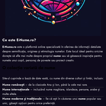
Ce este E-Nume.ro?
E-Nume.ro
este o platformă online specializată în oferirea de informații detaliate
despre semnificația, originea și etimologia numelor. Este locul ideal pentru oricine
dorește să afle mai multe despre propriul
nume
sau să găsească inspirație pentru
numele unui copil, personaj de poveste sau proiect creativ.
O colecție variată de nume
Site-ul cuprinde o bază de date vastă, cu nume din diverse culturi și limbi, inclusiv:
Nume românești
– de la clasicele Ana și Ion, până la cele mai rare.
Nume internaționale
– incluzând nume maghiare, islandeze, persane, arabe și
multe altele.
Nume moderne și tradiționale
– fie că ești în căutarea unui
nume
popular sau
unic, găsești opțiuni pentru orice preferință.