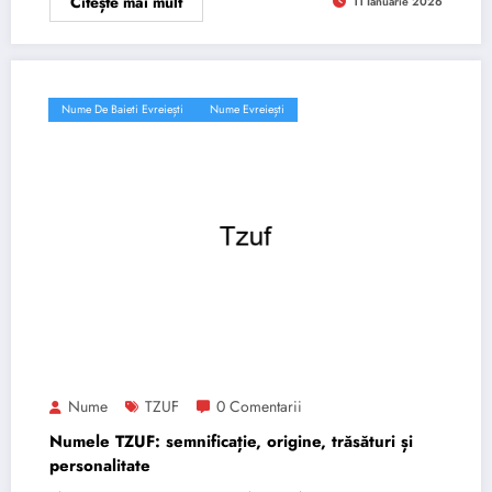
Citește mai mult
11 Ianuarie 2026
Nume De Baieti Evreiești
Nume Evreiești
Nume
TZUF
0 Comentarii
Numele TZUF: semnificație, origine, trăsături și
personalitate