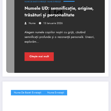
NUME DE BAIETI EVREIEȘTI
NUME EVREIEȘTI
Numele UD: semnificație, origine,
trăsături și personalitate
Nume
13 Ianuarie 2026
Alegem numele copiilor noștri cu grijă, căutând
semnificații profunde și o rezonanță personală. Uneori,
explorăm…
Citește mai mult
Nume De Baieti Evreiești
Nume Evreiești