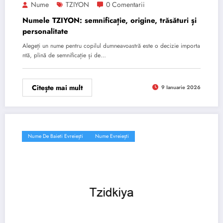
Nume
TZIYON
0 Comentarii
Numele TZIYON: semnificație, origine, trăsături și
personalitate
Alegeți un nume pentru copilul dumneavoastră este o decizie importa
ntă, plină de semnificație și de…
Citește mai mult
9 Ianuarie 2026
Nume De Baieti Evreiești
Nume Evreiești