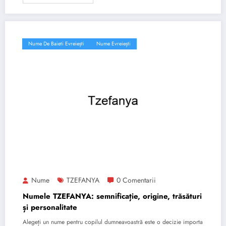
Nume De Baieti Evreiești
Nume Evreiești
Nume
TZEFANYA
0 Comentarii
Numele TZEFANYA: semnificație, origine, trăsături
și personalitate
Alegeți un nume pentru copilul dumneavoastră este o decizie importa