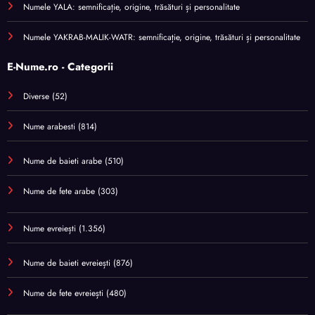
Numele YALA: semnificație, origine, trăsături și personalitate
Numele YAKRAB-MALIK-WATR: semnificație, origine, trăsături și personalitate
E-Nume.ro - Categorii
Diverse
(52)
Nume arabesti
(814)
Nume de baieti arabe
(510)
Nume de fete arabe
(303)
Nume evreiești
(1.356)
Nume de baieti evreiești
(876)
Nume de fete evreiești
(480)