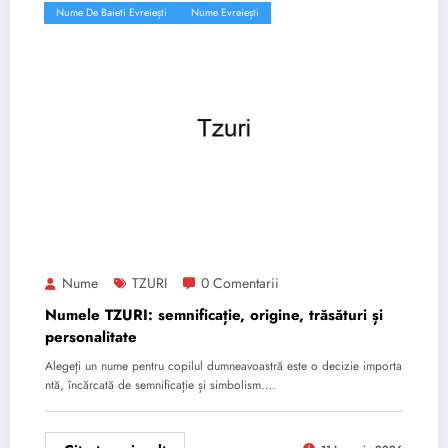
Nume De Baieti Evreiești
Nume Evreiești
Nume
TZURI
0 Comentarii
Numele TZURI: semnificație, origine, trăsături și
personalitate
Alegeți un nume pentru copilul dumneavoastră este o decizie importa
ntă, încărcată de semnificație și simbolism.…