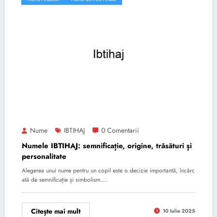
Nume
IBTIHAJ
0 Comentarii
Numele IBTIHAJ: semnificație, origine, trăsături și
personalitate
Alegerea unui nume pentru un copil este o decizie importantă, încărc
ată de semnificație și simbolism.…
Citește mai mult
10 Iulie 2025