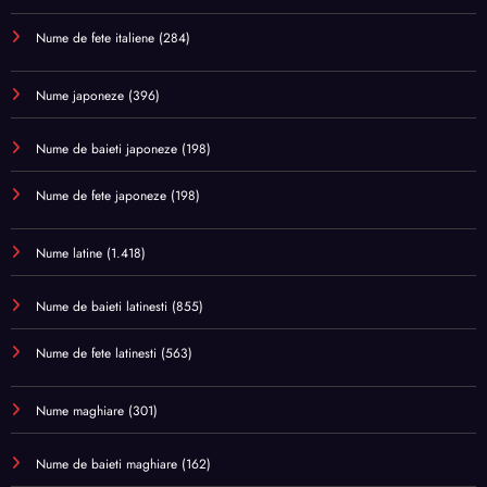
Nume de fete italiene
(284)
Nume japoneze
(396)
Nume de baieti japoneze
(198)
Nume de fete japoneze
(198)
Nume latine
(1.418)
Nume de baieti latinesti
(855)
Nume de fete latinesti
(563)
Nume maghiare
(301)
Nume de baieti maghiare
(162)