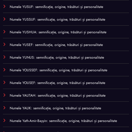
Numele YUSUF: semnificație, origine, trăsături și personalitate
Numele YUSSUF: semnificație, origine, trăsături și personalitate
Numele YUSHUA: semnificație, origine, trăsături și personalitate
Numele YUSEF: semnificație, origine, trăsături și personalitate
Numele YUNUS: semnificație, origine, trăsături și personalitate
Numele YOUSSEF: semnificație, origine, trăsături și personalitate
Numele YOUSEF: semnificație, origine, trăsături și personalitate
Numele YAUTAH: semnificație, origine, trăsături și personalitate
Numele YAUK: semnificație, origine, trăsături și personalitate
Numele Yath-Amir-Bayyin: semnificație, origine, trăsături și personalitate