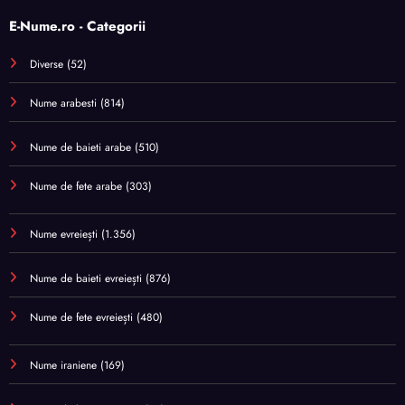
E-Nume.ro - Categorii
Diverse
(52)
Nume arabesti
(814)
Nume de baieti arabe
(510)
Nume de fete arabe
(303)
Nume evreiești
(1.356)
Nume de baieti evreiești
(876)
Nume de fete evreiești
(480)
Nume iraniene
(169)