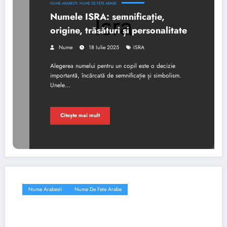
NUME ARABESTI
NUME DE FETE ARABE
Numele ISRA: semnificație,
origine, trăsături și personalitate
Nume
18 Iulie 2025
ISRA
Alegerea numelui pentru un copil este o decizie
importantă, încărcată de semnificație și simbolism.
Unele…
Citește mai mult
Nume Arabesti
Nume De Fete Arabe