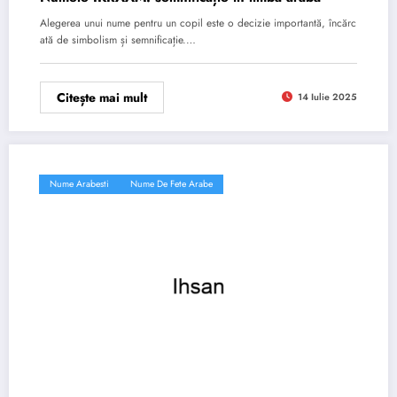
Alegerea unui nume pentru un copil este o decizie importantă, încărc
ată de simbolism și semnificație.…
Citește mai mult
14 Iulie 2025
Nume Arabesti
Nume De Fete Arabe