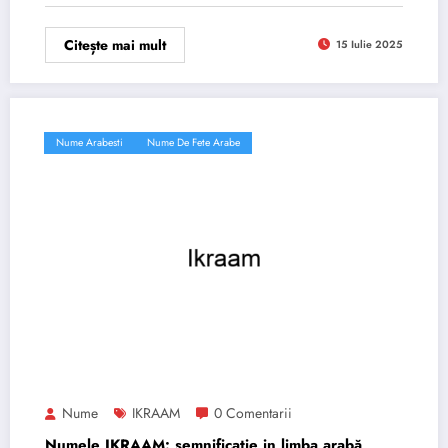
Citește mai mult
15 Iulie 2025
Nume Arabesti
Nume De Fete Arabe
Nume
IKRAAM
0 Comentarii
Numele IKRAAM: semnificație in limba arabă