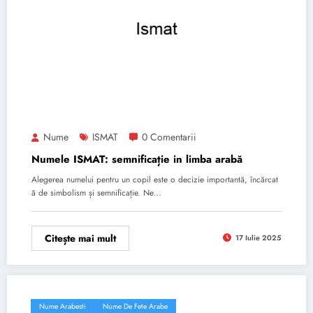
Nume
ISMAT
0 Comentarii
Numele ISMAT: semnificație in limba arabă
Alegerea numelui pentru un copil este o decizie importantă, încărcat
ă de simbolism și semnificație. Ne…
Citește mai mult
17 Iulie 2025
Nume Arabesti
Nume De Fete Arabe