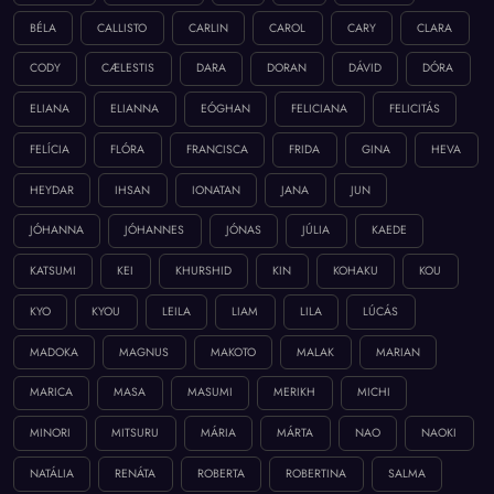
BÉLA
CALLISTO
CARLIN
CAROL
CARY
CLARA
CODY
CÆLESTIS
DARA
DORAN
DÁVID
DÓRA
ELIANA
ELIANNA
EÓGHAN
FELICIANA
FELICITÁS
FELÍCIA
FLÓRA
FRANCISCA
FRIDA
GINA
HEVA
HEYDAR
IHSAN
IONATAN
JANA
JUN
JÓHANNA
JÓHANNES
JÓNAS
JÚLIA
KAEDE
KATSUMI
KEI
KHURSHID
KIN
KOHAKU
KOU
KYO
KYOU
LEILA
LIAM
LILA
LÚCÁS
MADOKA
MAGNUS
MAKOTO
MALAK
MARIAN
MARICA
MASA
MASUMI
MERIKH
MICHI
MINORI
MITSURU
MÁRIA
MÁRTA
NAO
NAOKI
NATÁLIA
RENÁTA
ROBERTA
ROBERTINA
SALMA