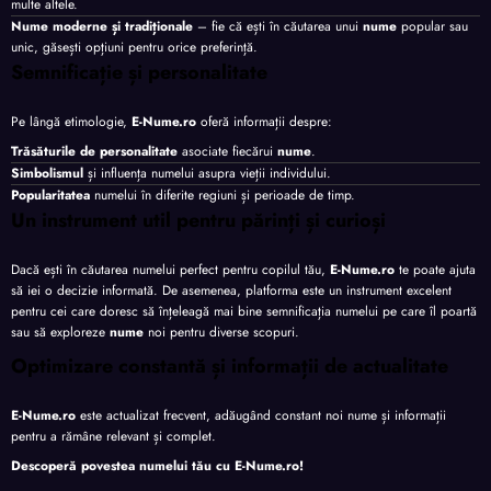
multe altele.
Nume moderne și tradiționale
– fie că ești în căutarea unui
nume
popular sau
unic, găsești opțiuni pentru orice preferință.
Semnificație și personalitate
Pe lângă etimologie,
E-Nume.ro
oferă informații despre:
Trăsăturile de personalitate
asociate fiecărui
nume
.
Simbolismul
și influența numelui asupra vieții individului.
Popularitatea
numelui în diferite regiuni și perioade de timp.
Un instrument util pentru părinți și curioși
Dacă ești în căutarea numelui perfect pentru copilul tău,
E-Nume.ro
te poate ajuta
să iei o decizie informată. De asemenea, platforma este un instrument excelent
pentru cei care doresc să înțeleagă mai bine semnificația numelui pe care îl poartă
sau să exploreze
nume
noi pentru diverse scopuri.
Optimizare constantă și informații de actualitate
E-Nume.ro
este actualizat frecvent, adăugând constant noi nume și informații
pentru a rămâne relevant și complet.
Descoperă povestea numelui tău cu
E-Nume.ro
!