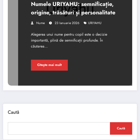
Numele URIYAHU: semnificație,
origine, trăsături și personalitate
Nume
23 Ianuarie 2026
URIYAHU
Alegerea unui nume pentru copil este o decizie
importantă, plină de semnificații profunde. În
căutarea…
Citește mai mult
Caută
Caută