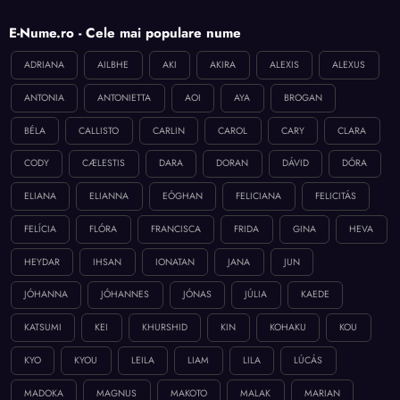
E-Nume.ro - Cele mai populare nume
ADRIANA
AILBHE
AKI
AKIRA
ALEXIS
ALEXUS
ANTONIA
ANTONIETTA
AOI
AYA
BROGAN
BÉLA
CALLISTO
CARLIN
CAROL
CARY
CLARA
CODY
CÆLESTIS
DARA
DORAN
DÁVID
DÓRA
ELIANA
ELIANNA
EÓGHAN
FELICIANA
FELICITÁS
FELÍCIA
FLÓRA
FRANCISCA
FRIDA
GINA
HEVA
HEYDAR
IHSAN
IONATAN
JANA
JUN
JÓHANNA
JÓHANNES
JÓNAS
JÚLIA
KAEDE
KATSUMI
KEI
KHURSHID
KIN
KOHAKU
KOU
KYO
KYOU
LEILA
LIAM
LILA
LÚCÁS
MADOKA
MAGNUS
MAKOTO
MALAK
MARIAN