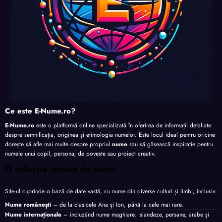
Ce este E-Nume.ro?
E-Nume.ro
este o platformă online specializată în oferirea de informații detaliate
despre semnificația, originea și etimologia numelor. Este locul ideal pentru oricine
dorește să afle mai multe despre propriul
nume
sau să găsească inspirație pentru
numele unui copil, personaj de poveste sau proiect creativ.
O colecție variată de nume
Site-ul cuprinde o bază de date vastă, cu nume din diverse culturi și limbi, inclusiv:
Nume românești
– de la clasicele Ana și Ion, până la cele mai rare.
Nume internaționale
– incluzând nume maghiare, islandeze, persane, arabe și