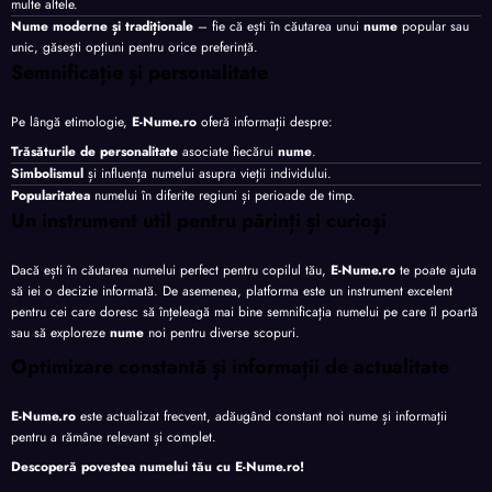
multe altele.
Nume moderne și tradiționale
– fie că ești în căutarea unui
nume
popular sau
unic, găsești opțiuni pentru orice preferință.
Semnificație și personalitate
Pe lângă etimologie,
E-Nume.ro
oferă informații despre:
Trăsăturile de personalitate
asociate fiecărui
nume
.
Simbolismul
și influența numelui asupra vieții individului.
Popularitatea
numelui în diferite regiuni și perioade de timp.
Un instrument util pentru părinți și curioși
Dacă ești în căutarea numelui perfect pentru copilul tău,
E-Nume.ro
te poate ajuta
să iei o decizie informată. De asemenea, platforma este un instrument excelent
pentru cei care doresc să înțeleagă mai bine semnificația numelui pe care îl poartă
sau să exploreze
nume
noi pentru diverse scopuri.
Optimizare constantă și informații de actualitate
E-Nume.ro
este actualizat frecvent, adăugând constant noi nume și informații
pentru a rămâne relevant și complet.
Descoperă povestea numelui tău cu
E-Nume.ro
!