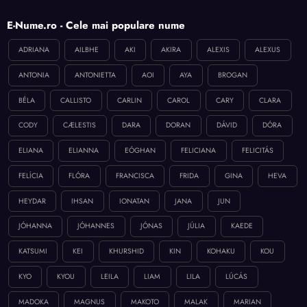
E-Nume.ro - Cele mai populare nume
ADRIANA
AILBHE
AKI
AKIRA
ALEXIS
ALEXUS
ANTONIA
ANTONIETTA
AOI
AYA
BROGAN
BÉLA
CALLISTO
CARLIN
CAROL
CARY
CLARA
CODY
CÆLESTIS
DARA
DORAN
DÁVID
DÓRA
ELIANA
ELIANNA
EÓGHAN
FELICIANA
FELICITÁS
FELÍCIA
FLÓRA
FRANCISCA
FRIDA
GINA
HEVA
HEYDAR
IHSAN
IONATAN
JANA
JUN
JÓHANNA
JÓHANNES
JÓNAS
JÚLIA
KAEDE
KATSUMI
KEI
KHURSHID
KIN
KOHAKU
KOU
KYO
KYOU
LEILA
LIAM
LILA
LÚCÁS
MADOKA
MAGNUS
MAKOTO
MALAK
MARIAN