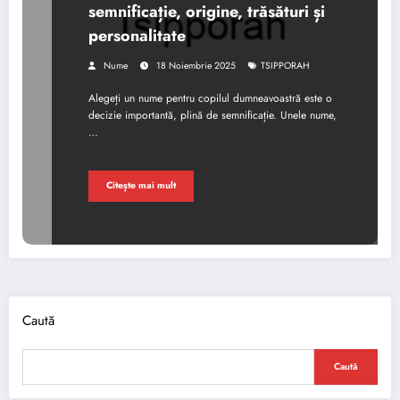
semnificație, origine, trăsături și
personalitate
Nume
18 Noiembrie 2025
TSIPPORAH
Alegeți un nume pentru copilul dumneavoastră este o
decizie importantă, plină de semnificație. Unele nume,
…
Citește mai mult
Caută
Caută