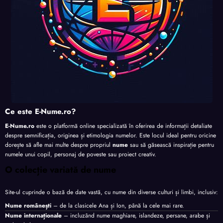
Ce este E-Nume.ro?
E-Nume.ro
este o platformă online specializată în oferirea de informații detaliate
despre semnificația, originea și etimologia numelor. Este locul ideal pentru oricine
dorește să afle mai multe despre propriul
nume
sau să găsească inspirație pentru
numele unui copil, personaj de poveste sau proiect creativ.
O colecție variată de nume
Site-ul cuprinde o bază de date vastă, cu nume din diverse culturi și limbi, inclusiv:
Nume românești
– de la clasicele Ana și Ion, până la cele mai rare.
Nume internaționale
– incluzând nume maghiare, islandeze, persane, arabe și