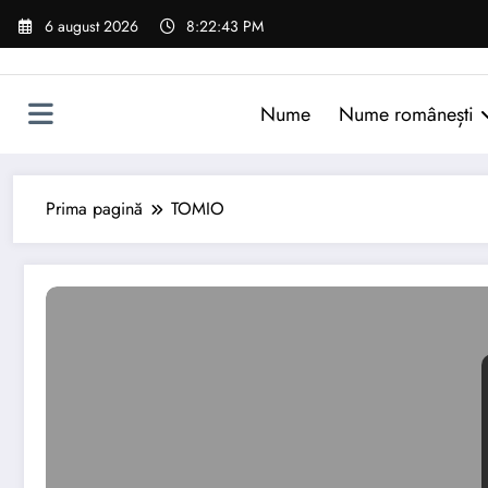
Sari
6 august 2026
8:22:44 PM
la
conținut
Nume
Nume românești
Prima pagină
TOMIO