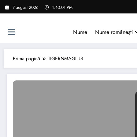
Sari
7 august 2026
1:40:02 PM
la
conținut
Nume
Nume românești
Prima pagină
TIGERNMAGLUS