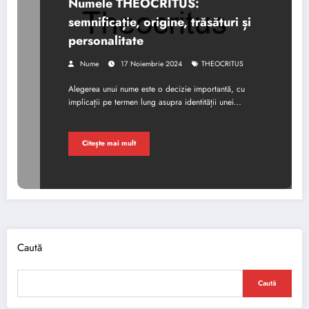
Numele THEOCRITUS:
semnificație, origine, trăsături și
personalitate
Nume
17 Noiembrie 2024
THEOCRITUS
Alegerea unui nume este o decizie importantă, cu
implicații pe termen lung asupra identității unei…
Citește mai mult
Caută
Caută