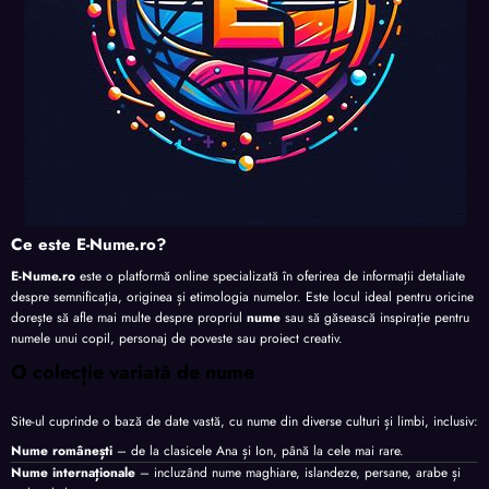
Ce este E-Nume.ro?
E-Nume.ro
este o platformă online specializată în oferirea de informații detaliate
despre semnificația, originea și etimologia numelor. Este locul ideal pentru oricine
dorește să afle mai multe despre propriul
nume
sau să găsească inspirație pentru
numele unui copil, personaj de poveste sau proiect creativ.
O colecție variată de nume
Site-ul cuprinde o bază de date vastă, cu nume din diverse culturi și limbi, inclusiv:
Nume românești
– de la clasicele Ana și Ion, până la cele mai rare.
Nume internaționale
– incluzând nume maghiare, islandeze, persane, arabe și