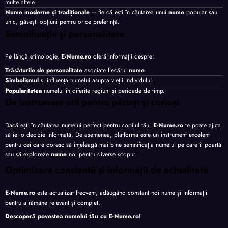
multe altele.
Nume moderne și tradiționale
– fie că ești în căutarea unui
nume
popular sau
unic, găsești opțiuni pentru orice preferință.
Semnificație și personalitate
Pe lângă etimologie,
E-Nume.ro
oferă informații despre:
Trăsăturile de personalitate
asociate fiecărui
nume
.
Simbolismul
și influența numelui asupra vieții individului.
Popularitatea
numelui în diferite regiuni și perioade de timp.
Un instrument util pentru părinți și curioși
Dacă ești în căutarea numelui perfect pentru copilul tău,
E-Nume.ro
te poate ajuta
să iei o decizie informată. De asemenea, platforma este un instrument excelent
pentru cei care doresc să înțeleagă mai bine semnificația numelui pe care îl poartă
sau să exploreze
nume
noi pentru diverse scopuri.
Optimizare constantă și informații de actualitate
E-Nume.ro
este actualizat frecvent, adăugând constant noi nume și informații
pentru a rămâne relevant și complet.
Descoperă povestea numelui tău cu
E-Nume.ro
!