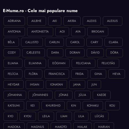
E-Nume.ro - Cele mai populare nume
ADRIANA
AILBHE
AKI
AKIRA
ALEXIS
ALEXUS
ANTONIA
ANTONIETTA
AOI
AYA
BROGAN
BÉLA
CALLISTO
CARLIN
CAROL
CARY
CLARA
CODY
CÆLESTIS
DARA
DORAN
DÁVID
DÓRA
ELIANA
ELIANNA
EÓGHAN
FELICIANA
FELICITÁS
FELÍCIA
FLÓRA
FRANCISCA
FRIDA
GINA
HEVA
HEYDAR
IHSAN
IONATAN
JANA
JUN
JÓHANNA
JÓHANNES
JÓNAS
JÚLIA
KAEDE
KATSUMI
KEI
KHURSHID
KIN
KOHAKU
KOU
KYO
KYOU
LEILA
LIAM
LILA
LÚCÁS
MADOKA
MAGNUS
MAKOTO
MALAK
MARIAN