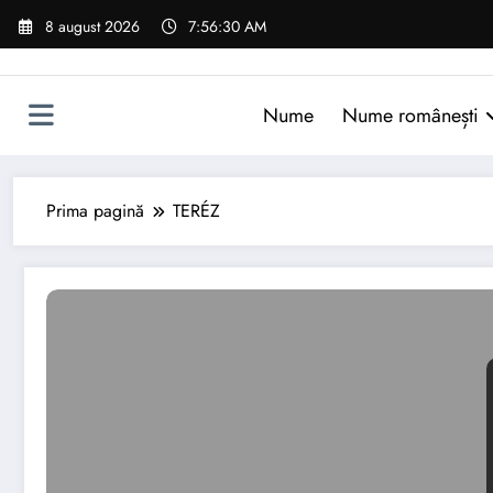
Sari
8 august 2026
7:56:31 AM
la
conținut
Nume
Nume românești
Prima pagină
TERÉZ