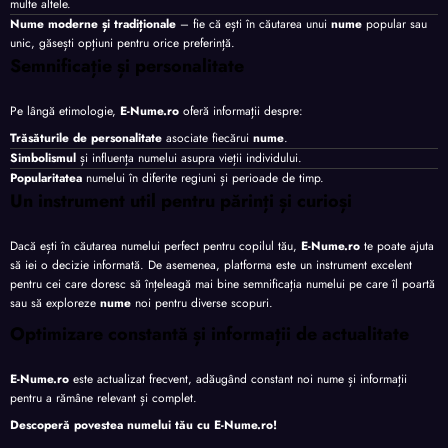
multe altele.
Nume moderne și tradiționale
– fie că ești în căutarea unui
nume
popular sau
unic, găsești opțiuni pentru orice preferință.
Semnificație și personalitate
Pe lângă etimologie,
E-Nume.ro
oferă informații despre:
Trăsăturile de personalitate
asociate fiecărui
nume
.
Simbolismul
și influența numelui asupra vieții individului.
Popularitatea
numelui în diferite regiuni și perioade de timp.
Un instrument util pentru părinți și curioși
Dacă ești în căutarea numelui perfect pentru copilul tău,
E-Nume.ro
te poate ajuta
să iei o decizie informată. De asemenea, platforma este un instrument excelent
pentru cei care doresc să înțeleagă mai bine semnificația numelui pe care îl poartă
sau să exploreze
nume
noi pentru diverse scopuri.
Optimizare constantă și informații de actualitate
E-Nume.ro
este actualizat frecvent, adăugând constant noi nume și informații
pentru a rămâne relevant și complet.
Descoperă povestea numelui tău cu
E-Nume.ro
!