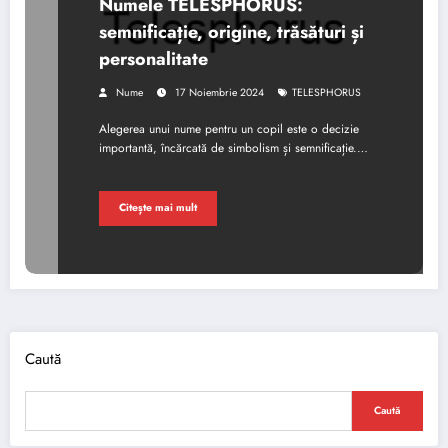
Numele TELESPHORUS:
semnificație, origine, trăsături și
personalitate
Nume
17 Noiembrie 2024
TELESPHORUS
Alegerea unui nume pentru un copil este o decizie
importantă, încărcată de simbolism și semnificație.…
Citește mai mult
Caută
Caută