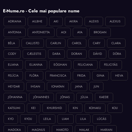
E-Nume.ro - Cele mai populare nume
ADRIANA
AILBHE
AKI
AKIRA
ALEXIS
ALEXUS
ANTONIA
ANTONIETTA
AOI
AYA
BROGAN
BÉLA
CALLISTO
CARLIN
CAROL
CARY
CLARA
CODY
CÆLESTIS
DARA
DORAN
DÁVID
DÓRA
ELIANA
ELIANNA
EÓGHAN
FELICIANA
FELICITÁS
FELÍCIA
FLÓRA
FRANCISCA
FRIDA
GINA
HEVA
HEYDAR
IHSAN
IONATAN
JANA
JUN
JÓHANNA
JÓHANNES
JÓNAS
JÚLIA
KAEDE
KATSUMI
KEI
KHURSHID
KIN
KOHAKU
KOU
KYO
KYOU
LEILA
LIAM
LILA
LÚCÁS
MADOKA
MAGNUS
MAKOTO
MALAK
MARIAN