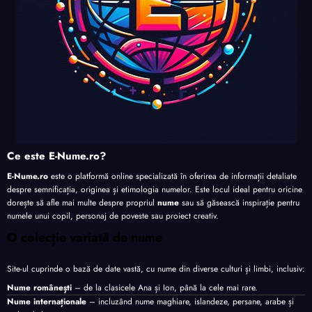
Ce este E-Nume.ro?
E-Nume.ro
este o platformă online specializată în oferirea de informații detaliate
despre semnificația, originea și etimologia numelor. Este locul ideal pentru oricine
dorește să afle mai multe despre propriul
nume
sau să găsească inspirație pentru
numele unui copil, personaj de poveste sau proiect creativ.
O colecție variată de nume
Site-ul cuprinde o bază de date vastă, cu nume din diverse culturi și limbi, inclusiv:
Nume românești
– de la clasicele Ana și Ion, până la cele mai rare.
Nume internaționale
– incluzând nume maghiare, islandeze, persane, arabe și