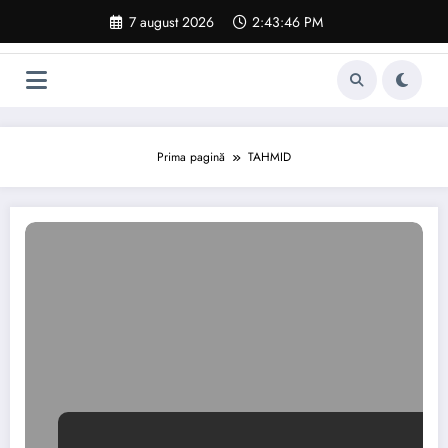
Sari
7 august 2026
2:43:47 PM
la
conținut
Prima pagină
TAHMID