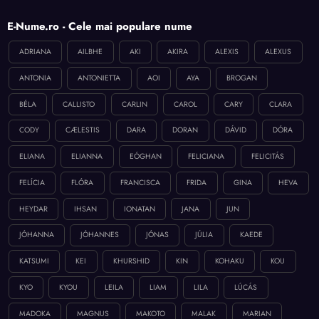
E-Nume.ro - Cele mai populare nume
ADRIANA
AILBHE
AKI
AKIRA
ALEXIS
ALEXUS
ANTONIA
ANTONIETTA
AOI
AYA
BROGAN
BÉLA
CALLISTO
CARLIN
CAROL
CARY
CLARA
CODY
CÆLESTIS
DARA
DORAN
DÁVID
DÓRA
ELIANA
ELIANNA
EÓGHAN
FELICIANA
FELICITÁS
FELÍCIA
FLÓRA
FRANCISCA
FRIDA
GINA
HEVA
HEYDAR
IHSAN
IONATAN
JANA
JUN
JÓHANNA
JÓHANNES
JÓNAS
JÚLIA
KAEDE
KATSUMI
KEI
KHURSHID
KIN
KOHAKU
KOU
KYO
KYOU
LEILA
LIAM
LILA
LÚCÁS
MADOKA
MAGNUS
MAKOTO
MALAK
MARIAN