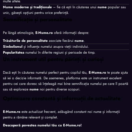
multe altele.
Nume moderne și tradiționale
– fie că ești în căutarea unui
nume
popular sau
unic, găsești opțiuni pentru orice preferință.
Semnificație și personalitate
Pe lângă etimologie,
E-Nume.ro
oferă informații despre:
Trăsăturile de personalitate
asociate fiecărui
nume
.
Simbolismul
și influența numelui asupra vieții individului.
Popularitatea
numelui în diferite regiuni și perioade de timp.
Un instrument util pentru părinți și curioși
Dacă ești în căutarea numelui perfect pentru copilul tău,
E-Nume.ro
te poate ajuta
să iei o decizie informată. De asemenea, platforma este un instrument excelent
pentru cei care doresc să înțeleagă mai bine semnificația numelui pe care îl poartă
sau să exploreze
nume
noi pentru diverse scopuri.
Optimizare constantă și informații de actualitate
E-Nume.ro
este actualizat frecvent, adăugând constant noi nume și informații
pentru a rămâne relevant și complet.
Descoperă povestea numelui tău cu
E-Nume.ro
!