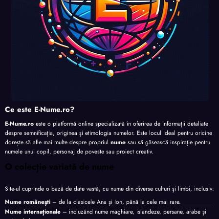
Ce este E-Nume.ro?
E-Nume.ro
este o platformă online specializată în oferirea de informații detaliate
despre semnificația, originea și etimologia numelor. Este locul ideal pentru oricine
dorește să afle mai multe despre propriul
nume
sau să găsească inspirație pentru
numele unui copil, personaj de poveste sau proiect creativ.
O colecție variată de nume
Site-ul cuprinde o bază de date vastă, cu nume din diverse culturi și limbi, inclusiv:
Nume românești
– de la clasicele Ana și Ion, până la cele mai rare.
Nume internaționale
– incluzând nume maghiare, islandeze, persane, arabe și