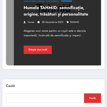
NUME DE BAIETI EVREIEȘTI
NUME EVREIEȘTI
Numele TAHMID: semnificație,
origine, trăsături și personalitate
Nume
28 Noiembrie 2025
TAHMID
Alegerea unui nume pentru un copil este o decizie
importantă, încărcată de semnificație și impact…
Citește mai mult
Caută
Caută