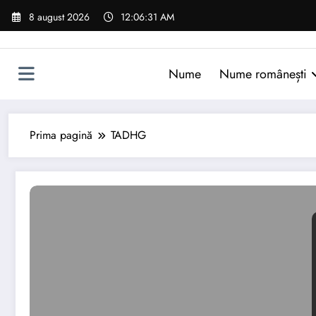
Sari
8 august 2026
12:06:32 AM
la
conținut
Nume
Nume românești
Prima pagină
TADHG