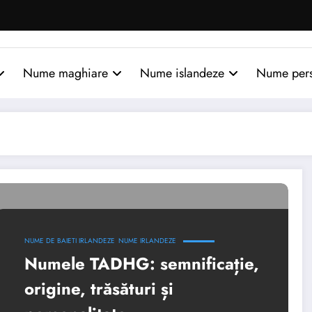
Nume maghiare
Nume islandeze
Nume per
NUME DE BAIETI IRLANDEZE
NUME IRLANDEZE
Numele TADHG: semnificație,
origine, trăsături și