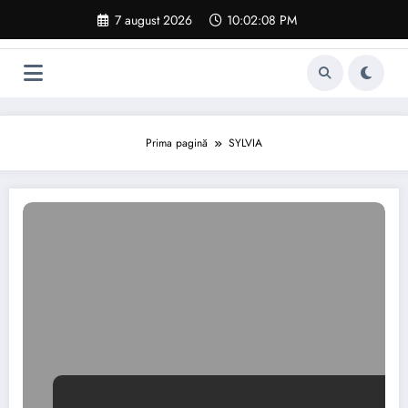
Sari
7 august 2026
10:02:09 PM
la
conținut
Prima pagină
SYLVIA