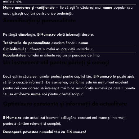
multe altele.
Nume moderne și tradiționale
– fie că ești în căutarea unui
nume
popular sau
unic, găsești opțiuni pentru orice preferință.
Semnificație și personalitate
Pe lângă etimologie,
E-Nume.ro
oferă informații despre:
Trăsăturile de personalitate
asociate fiecărui
nume
.
Simbolismul
și influența numelui asupra vieții individului.
Popularitatea
numelui în diferite regiuni și perioade de timp.
Un instrument util pentru părinți și curioși
Dacă ești în căutarea numelui perfect pentru copilul tău,
E-Nume.ro
te poate ajuta
să iei o decizie informată. De asemenea, platforma este un instrument excelent
pentru cei care doresc să înțeleagă mai bine semnificația numelui pe care îl poartă
sau să exploreze
nume
noi pentru diverse scopuri.
Optimizare constantă și informații de actualitate
E-Nume.ro
este actualizat frecvent, adăugând constant noi nume și informații
pentru a rămâne relevant și complet.
Descoperă povestea numelui tău cu
E-Nume.ro
!