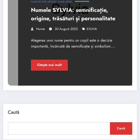
NUME DE FETE LATINESTI
NUME LATINE
Numele SYLVIA: semnificație,
origine, trăsături și personalitate
Nume
30 August 2025
SYLVIA
Alegerea unui nume pentru un copil este o decizie
importantă, încărcată de semnificație și simbolism.…
Citește mai mult
Caută
Caută