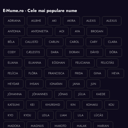
E-Nume.ro - Cele mai populare nume
ADRIANA
AILBHE
AKI
AKIRA
ALEXIS
ALEXUS
ANTONIA
ANTONIETTA
AOI
AYA
BROGAN
BÉLA
CALLISTO
CARLIN
CAROL
CARY
CLARA
CODY
CÆLESTIS
DARA
DORAN
DÁVID
DÓRA
ELIANA
ELIANNA
EÓGHAN
FELICIANA
FELICITÁS
FELÍCIA
FLÓRA
FRANCISCA
FRIDA
GINA
HEVA
HEYDAR
IHSAN
IONATAN
JANA
JUN
JÓHANNA
JÓHANNES
JÓNAS
JÚLIA
KAEDE
KATSUMI
KEI
KHURSHID
KIN
KOHAKU
KOU
KYO
KYOU
LEILA
LIAM
LILA
LÚCÁS
MADOKA
MAGNUS
MAKOTO
MALAK
MARIAN