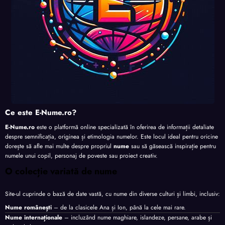
Ce este E-Nume.ro?
E-Nume.ro
este o platformă online specializată în oferirea de informații detaliate
despre semnificația, originea și etimologia numelor. Este locul ideal pentru oricine
dorește să afle mai multe despre propriul
nume
sau să găsească inspirație pentru
numele unui copil, personaj de poveste sau proiect creativ.
O colecție variată de nume
Site-ul cuprinde o bază de date vastă, cu nume din diverse culturi și limbi, inclusiv:
Nume românești
– de la clasicele Ana și Ion, până la cele mai rare.
Nume internaționale
– incluzând nume maghiare, islandeze, persane, arabe și