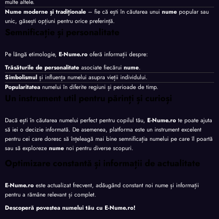
multe altele.
Nume moderne și tradiționale
– fie că ești în căutarea unui
nume
popular sau
unic, găsești opțiuni pentru orice preferință.
Semnificație și personalitate
Pe lângă etimologie,
E-Nume.ro
oferă informații despre:
Trăsăturile de personalitate
asociate fiecărui
nume
.
Simbolismul
și influența numelui asupra vieții individului.
Popularitatea
numelui în diferite regiuni și perioade de timp.
Un instrument util pentru părinți și curioși
Dacă ești în căutarea numelui perfect pentru copilul tău,
E-Nume.ro
te poate ajuta
să iei o decizie informată. De asemenea, platforma este un instrument excelent
pentru cei care doresc să înțeleagă mai bine semnificația numelui pe care îl poartă
sau să exploreze
nume
noi pentru diverse scopuri.
Optimizare constantă și informații de actualitate
E-Nume.ro
este actualizat frecvent, adăugând constant noi nume și informații
pentru a rămâne relevant și complet.
Descoperă povestea numelui tău cu
E-Nume.ro
!