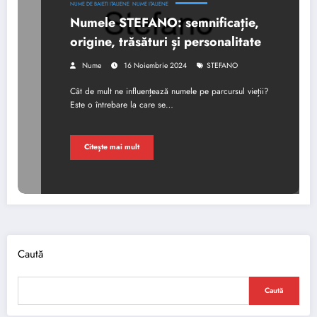
NUME DE BAIETI ITALIENE
NUME ITALIENE
Numele STEFANO: semnificație,
origine, trăsături și personalitate
Nume
16 Noiembrie 2024
STEFANO
Cât de mult ne influențează numele pe parcursul vieții?
Este o întrebare la care se…
Citește mai mult
Caută
Caută