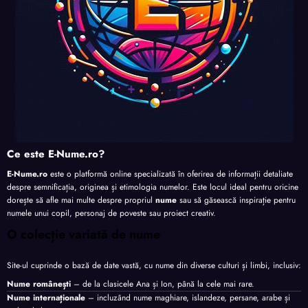
Ce este E-Nume.ro?
E-Nume.ro
este o platformă online specializată în oferirea de informații detaliate
despre semnificația, originea și etimologia numelor. Este locul ideal pentru oricine
dorește să afle mai multe despre propriul
nume
sau să găsească inspirație pentru
numele unui copil, personaj de poveste sau proiect creativ.
O colecție variată de nume
Site-ul cuprinde o bază de date vastă, cu nume din diverse culturi și limbi, inclusiv:
Nume românești
– de la clasicele Ana și Ion, până la cele mai rare.
Nume internaționale
– incluzând nume maghiare, islandeze, persane, arabe și