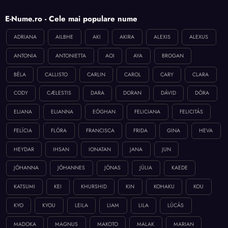
E-Nume.ro - Cele mai populare nume
ADRIANA
AILBHE
AKI
AKIRA
ALEXIS
ALEXUS
ANTONIA
ANTONIETTA
AOI
AYA
BROGAN
BÉLA
CALLISTO
CARLIN
CAROL
CARY
CLARA
CODY
CÆLESTIS
DARA
DORAN
DÁVID
DÓRA
ELIANA
ELIANNA
EÓGHAN
FELICIANA
FELICITÁS
FELÍCIA
FLÓRA
FRANCISCA
FRIDA
GINA
HEVA
HEYDAR
IHSAN
IONATAN
JANA
JUN
JÓHANNA
JÓHANNES
JÓNAS
JÚLIA
KAEDE
KATSUMI
KEI
KHURSHID
KIN
KOHAKU
KOU
KYO
KYOU
LEILA
LIAM
LILA
LÚCÁS
MADOKA
MAGNUS
MAKOTO
MALAK
MARIAN