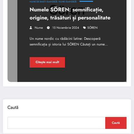
NUME DE BAIETI ISLANDEZE
NUME ISLANDEZE
Numele SÖREN: semnificație,
origine, trăsături și personalitate
Nume
15 Noiembrie 2024
SÖREN
Un nume nordic cu rădăcini latine: Descoperă
semnificația și istoria lui SÖREN Căutați un nume…
Citește mai mult
Caută
Caută