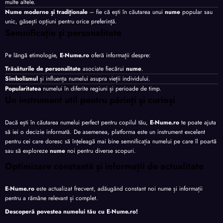
multe altele.
Nume moderne și tradiționale
– fie că ești în căutarea unui
nume
popular sau
unic, găsești opțiuni pentru orice preferință.
Semnificație și personalitate
Pe lângă etimologie,
E-Nume.ro
oferă informații despre:
Trăsăturile de personalitate
asociate fiecărui
nume
.
Simbolismul
și influența numelui asupra vieții individului.
Popularitatea
numelui în diferite regiuni și perioade de timp.
Un instrument util pentru părinți și curioși
Dacă ești în căutarea numelui perfect pentru copilul tău,
E-Nume.ro
te poate ajuta
să iei o decizie informată. De asemenea, platforma este un instrument excelent
pentru cei care doresc să înțeleagă mai bine semnificația numelui pe care îl poartă
sau să exploreze
nume
noi pentru diverse scopuri.
Optimizare constantă și informații de actualitate
E-Nume.ro
este actualizat frecvent, adăugând constant noi nume și informații
pentru a rămâne relevant și complet.
Descoperă povestea numelui tău cu
E-Nume.ro
!