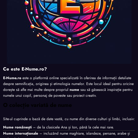
Ce este E-Nume.ro?
E-Nume.ro
este o platformă online specializată în oferirea de informații detaliate
despre semnificația, originea și etimologia numelor. Este locul ideal pentru oricine
dorește să afle mai multe despre propriul
nume
sau să găsească inspirație pentru
numele unui copil, personaj de poveste sau proiect creativ.
O colecție variată de nume
Site-ul cuprinde o bază de date vastă, cu nume din diverse culturi și limbi, inclusiv:
Nume românești
– de la clasicele Ana și Ion, până la cele mai rare.
Nume internaționale
– incluzând nume maghiare, islandeze, persane, arabe și