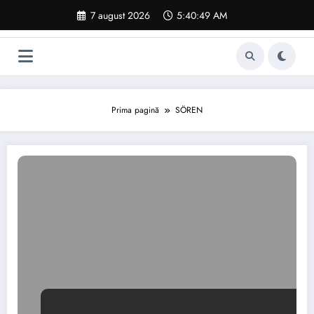
Sari
7 august 2026
5:40:50 AM
la
conținut
Prima pagină
SÖREN