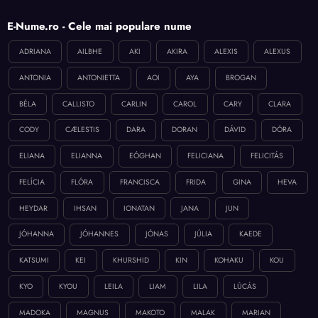
E-Nume.ro - Cele mai populare nume
ADRIANA
AILBHE
AKI
AKIRA
ALEXIS
ALEXUS
ANTONIA
ANTONIETTA
AOI
AYA
BROGAN
BÉLA
CALLISTO
CARLIN
CAROL
CARY
CLARA
CODY
CÆLESTIS
DARA
DORAN
DÁVID
DÓRA
ELIANA
ELIANNA
EÓGHAN
FELICIANA
FELICITÁS
FELÍCIA
FLÓRA
FRANCISCA
FRIDA
GINA
HEVA
HEYDAR
IHSAN
IONATAN
JANA
JUN
JÓHANNA
JÓHANNES
JÓNAS
JÚLIA
KAEDE
KATSUMI
KEI
KHURSHID
KIN
KOHAKU
KOU
KYO
KYOU
LEILA
LIAM
LILA
LÚCÁS
MADOKA
MAGNUS
MAKOTO
MALAK
MARIAN