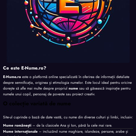
Ce este E-Nume.ro?
E-Nume.ro
este o platformă online specializată în oferirea de informații detaliate
despre semnificația, originea și etimologia numelor. Este locul ideal pentru oricine
dorește să afle mai multe despre propriul
nume
sau să găsească inspirație pentru
numele unui copil, personaj de poveste sau proiect creativ.
O colecție variată de nume
Site-ul cuprinde o bază de date vastă, cu nume din diverse culturi și limbi, inclusiv:
Nume românești
– de la clasicele Ana și Ion, până la cele mai rare.
Nume internaționale
– incluzând nume maghiare, islandeze, persane, arabe și