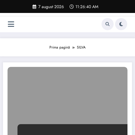
Sari
7 august 2026
11:26:41 AM
la
conținut
Prima pagină
SILVA