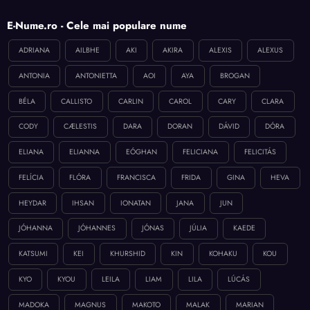
E-Nume.ro - Cele mai populare nume
ADRIANA
AILBHE
AKI
AKIRA
ALEXIS
ALEXUS
ANTONIA
ANTONIETTA
AOI
AYA
BROGAN
BÉLA
CALLISTO
CARLIN
CAROL
CARY
CLARA
CODY
CÆLESTIS
DARA
DORAN
DÁVID
DÓRA
ELIANA
ELIANNA
EÓGHAN
FELICIANA
FELICITÁS
FELÍCIA
FLÓRA
FRANCISCA
FRIDA
GINA
HEVA
HEYDAR
IHSAN
IONATAN
JANA
JUN
JÓHANNA
JÓHANNES
JÓNAS
JÚLIA
KAEDE
KATSUMI
KEI
KHURSHID
KIN
KOHAKU
KOU
KYO
KYOU
LEILA
LIAM
LILA
LÚCÁS
MADOKA
MAGNUS
MAKOTO
MALAK
MARIAN