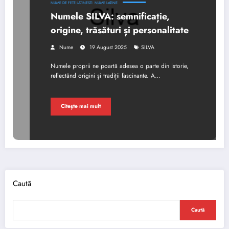
NUME DE FETE LATINESTI
NUME LATINE
Numele SILVA: semnificație,
origine, trăsături și personalitate
Nume
19 August 2025
SILVA
Numele proprii ne poartă adesea o parte din istorie,
reflectând origini și tradiții fascinante. A…
Citește mai mult
Caută
Caută