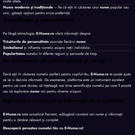
multe altele.
Nume moderne și tradiționale
– fie că ești în căutarea unui
nume
popular sau
unic, găsești opțiuni pentru orice preferință.
Semnificație și personalitate
Pe lângă etimologie,
E-Nume.ro
oferă informații despre:
Trăsăturile de personalitate
asociate fiecărui
nume
.
Simbolismul
și influența numelui asupra vieții individului.
Popularitatea
numelui în diferite regiuni și perioade de timp.
Un instrument util pentru părinți și curioși
Dacă ești în căutarea numelui perfect pentru copilul tău,
E-Nume.ro
te poate ajuta
să iei o decizie informată. De asemenea, platforma este un instrument excelent
pentru cei care doresc să înțeleagă mai bine semnificația numelui pe care îl poartă
sau să exploreze
nume
noi pentru diverse scopuri.
Optimizare constantă și informații de actualitate
E-Nume.ro
este actualizat frecvent, adăugând constant noi nume și informații
pentru a rămâne relevant și complet.
Descoperă povestea numelui tău cu
E-Nume.ro
!