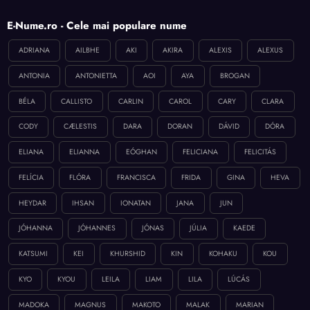
E-Nume.ro - Cele mai populare nume
ADRIANA
AILBHE
AKI
AKIRA
ALEXIS
ALEXUS
ANTONIA
ANTONIETTA
AOI
AYA
BROGAN
BÉLA
CALLISTO
CARLIN
CAROL
CARY
CLARA
CODY
CÆLESTIS
DARA
DORAN
DÁVID
DÓRA
ELIANA
ELIANNA
EÓGHAN
FELICIANA
FELICITÁS
FELÍCIA
FLÓRA
FRANCISCA
FRIDA
GINA
HEVA
HEYDAR
IHSAN
IONATAN
JANA
JUN
JÓHANNA
JÓHANNES
JÓNAS
JÚLIA
KAEDE
KATSUMI
KEI
KHURSHID
KIN
KOHAKU
KOU
KYO
KYOU
LEILA
LIAM
LILA
LÚCÁS
MADOKA
MAGNUS
MAKOTO
MALAK
MARIAN