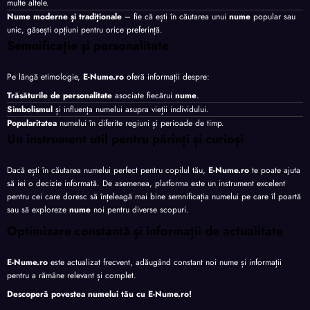
multe altele.
Nume moderne și tradiționale
– fie că ești în căutarea unui
nume
popular sau
unic, găsești opțiuni pentru orice preferință.
Semnificație și personalitate
Pe lângă etimologie,
E-Nume.ro
oferă informații despre:
Trăsăturile de personalitate
asociate fiecărui
nume
.
Simbolismul
și influența numelui asupra vieții individului.
Popularitatea
numelui în diferite regiuni și perioade de timp.
Un instrument util pentru părinți și curioși
Dacă ești în căutarea numelui perfect pentru copilul tău,
E-Nume.ro
te poate ajuta
să iei o decizie informată. De asemenea, platforma este un instrument excelent
pentru cei care doresc să înțeleagă mai bine semnificația numelui pe care îl poartă
sau să exploreze
nume
noi pentru diverse scopuri.
Optimizare constantă și informații de actualitate
E-Nume.ro
este actualizat frecvent, adăugând constant noi nume și informații
pentru a rămâne relevant și complet.
Descoperă povestea numelui tău cu
E-Nume.ro
!