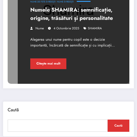
NUME DE FETE EVREIEȘTI
NUME EVREIEȘTI
Numele SHAMIRA: semnificație,
origine, trăsături și personalitate
Nume
4 Octombrie 2025
SHAMIRA
Alegerea unui nume pentru copil este o decizie
importantă, încărcată de semnificație și cu implicații…
Citește mai mult
Caută
Caută