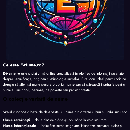
Ce este E-Nume.ro?
E-Nume.ro
este o platformă online specializată în oferirea de informații detaliate
despre semnificația, originea și etimologia numelor. Este locul ideal pentru oricine
dorește să afle mai multe despre propriul
nume
sau să găsească inspirație pentru
numele unui copil, personaj de poveste sau proiect creativ.
O colecție variată de nume
Site-ul cuprinde o bază de date vastă, cu nume din diverse culturi și limbi, inclusiv:
Nume românești
– de la clasicele Ana și Ion, până la cele mai rare.
Nume internaționale
– incluzând nume maghiare, islandeze, persane, arabe și