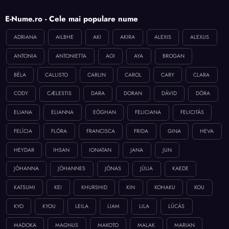
E-Nume.ro - Cele mai populare nume
ADRIANA
AILBHE
AKI
AKIRA
ALEXIS
ALEXUS
ANTONIA
ANTONIETTA
AOI
AYA
BROGAN
BÉLA
CALLISTO
CARLIN
CAROL
CARY
CLARA
CODY
CÆLESTIS
DARA
DORAN
DÁVID
DÓRA
ELIANA
ELIANNA
EÓGHAN
FELICIANA
FELICITÁS
FELÍCIA
FLÓRA
FRANCISCA
FRIDA
GINA
HEVA
HEYDAR
IHSAN
IONATAN
JANA
JUN
JÓHANNA
JÓHANNES
JÓNAS
JÚLIA
KAEDE
KATSUMI
KEI
KHURSHID
KIN
KOHAKU
KOU
KYO
KYOU
LEILA
LIAM
LILA
LÚCÁS
MADOKA
MAGNUS
MAKOTO
MALAK
MARIAN