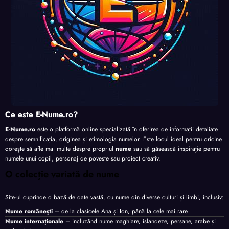
Ce este E-Nume.ro?
E-Nume.ro
este o platformă online specializată în oferirea de informații detaliate
despre semnificația, originea și etimologia numelor. Este locul ideal pentru oricine
dorește să afle mai multe despre propriul
nume
sau să găsească inspirație pentru
numele unui copil, personaj de poveste sau proiect creativ.
O colecție variată de nume
Site-ul cuprinde o bază de date vastă, cu nume din diverse culturi și limbi, inclusiv:
Nume românești
– de la clasicele Ana și Ion, până la cele mai rare.
Nume internaționale
– incluzând nume maghiare, islandeze, persane, arabe și