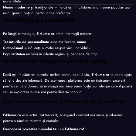
multe altele.
Nume moderne și tradiționale
– fie că ești în căutarea unui
nume
popular sau
unic, găsești opțiuni pentru orice preferință.
Semnificație și personalitate
Pe lângă etimologie,
E-Nume.ro
oferă informații despre:
Trăsăturile de personalitate
asociate fiecărui
nume
.
Simbolismul
și influența numelui asupra vieții individului.
Popularitatea
numelui în diferite regiuni și perioade de timp.
Un instrument util pentru părinți și curioși
Dacă ești în căutarea numelui perfect pentru copilul tău,
E-Nume.ro
te poate ajuta
să iei o decizie informată. De asemenea, platforma este un instrument excelent
pentru cei care doresc să înțeleagă mai bine semnificația numelui pe care îl poartă
sau să exploreze
nume
noi pentru diverse scopuri.
Optimizare constantă și informații de actualitate
E-Nume.ro
este actualizat frecvent, adăugând constant noi nume și informații
pentru a rămâne relevant și complet.
Descoperă povestea numelui tău cu
E-Nume.ro
!