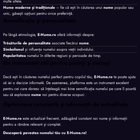
multe altele.
Nume moderne și tradiționale
– fie că ești în căutarea unui
nume
popular sau
unic, găsești opțiuni pentru orice preferință.
Semnificație și personalitate
Pe lângă etimologie,
E-Nume.ro
oferă informații despre:
Trăsăturile de personalitate
asociate fiecărui
nume
.
Simbolismul
și influența numelui asupra vieții individului.
Popularitatea
numelui în diferite regiuni și perioade de timp.
Un instrument util pentru părinți și curioși
Dacă ești în căutarea numelui perfect pentru copilul tău,
E-Nume.ro
te poate ajuta
să iei o decizie informată. De asemenea, platforma este un instrument excelent
pentru cei care doresc să înțeleagă mai bine semnificația numelui pe care îl poartă
sau să exploreze
nume
noi pentru diverse scopuri.
Optimizare constantă și informații de actualitate
E-Nume.ro
este actualizat frecvent, adăugând constant noi nume și informații
pentru a rămâne relevant și complet.
Descoperă povestea numelui tău cu
E-Nume.ro
!