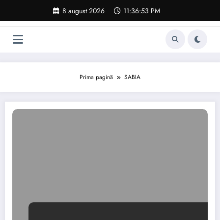
Sari
8 august 2026
11:36:54 PM
la
conținut
Prima pagină
SABIA