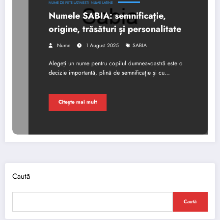
NUME DE FETE LATINESTI
NUME LATINE
Numele SABIA: semnificație,
origine, trăsături și personalitate
Nume
1 August 2025
SABIA
Alegeți un nume pentru copilul dumneavoastră este o
decizie importantă, plină de semnificație și cu…
Citește mai mult
Caută
Caută