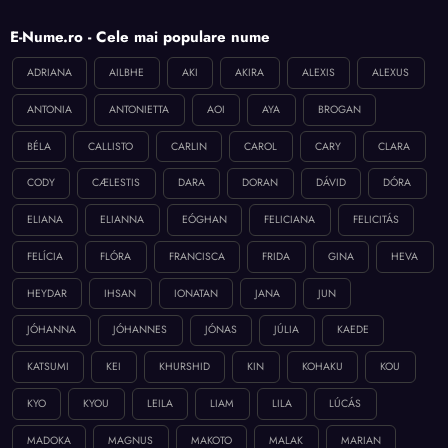
E-Nume.ro - Cele mai populare nume
ADRIANA
AILBHE
AKI
AKIRA
ALEXIS
ALEXUS
ANTONIA
ANTONIETTA
AOI
AYA
BROGAN
BÉLA
CALLISTO
CARLIN
CAROL
CARY
CLARA
CODY
CÆLESTIS
DARA
DORAN
DÁVID
DÓRA
ELIANA
ELIANNA
EÓGHAN
FELICIANA
FELICITÁS
FELÍCIA
FLÓRA
FRANCISCA
FRIDA
GINA
HEVA
HEYDAR
IHSAN
IONATAN
JANA
JUN
JÓHANNA
JÓHANNES
JÓNAS
JÚLIA
KAEDE
KATSUMI
KEI
KHURSHID
KIN
KOHAKU
KOU
KYO
KYOU
LEILA
LIAM
LILA
LÚCÁS
MADOKA
MAGNUS
MAKOTO
MALAK
MARIAN