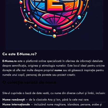
Ce este E-Nume.ro?
E-Nume.ro
este o platformă online specializată în oferirea de informații detaliate
despre semnificația, originea și etimologia numelor. Este locul ideal pentru oricine
dorește să afle mai multe despre propriul
nume
sau să găsească inspirație pentru
numele unui copil, personaj de poveste sau proiect creativ.
O colecție variată de nume
Site-ul cuprinde o bază de date vastă, cu nume din diverse culturi și limbi, inclusiv:
Nume românești
– de la clasicele Ana și Ion, până la cele mai rare.
Nume internaționale
– incluzând nume maghiare, islandeze, persane, arabe și