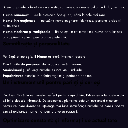
Site-ul cuprinde o bază de date vastă, cu nume din diverse culturi și limbi, inclusiv:
Nume românești
– de la clasicele Ana și Ion, până la cele mai rare.
Nume internaționale
– incluzând nume maghiare, islandeze, persane, arabe și
multe altele.
Nume moderne și tradiționale
– fie că ești în căutarea unui
nume
popular sau
unic, găsești opțiuni pentru orice preferință.
Semnificație și personalitate
Pe lângă etimologie,
E-Nume.ro
oferă informații despre:
Trăsăturile de personalitate
asociate fiecărui
nume
.
Simbolismul
și influența numelui asupra vieții individului.
Popularitatea
numelui în diferite regiuni și perioade de timp.
Un instrument util pentru părinți și curioși
Dacă ești în căutarea numelui perfect pentru copilul tău,
E-Nume.ro
te poate ajuta
să iei o decizie informată. De asemenea, platforma este un instrument excelent
pentru cei care doresc să înțeleagă mai bine semnificația numelui pe care îl poartă
sau să exploreze
nume
noi pentru diverse scopuri.
Optimizare constantă și informații de actualitate