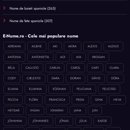
Nume de baieti spaniole
(263)
Nume de fete spaniole
(307)
E-Nume.ro - Cele mai populare nume
ADRIANA
AILBHE
AKI
AKIRA
ALEXIS
ALEXUS
ANTONIA
ANTONIETTA
AOI
AYA
BROGAN
BÉLA
CALLISTO
CARLIN
CAROL
CARY
CLARA
CODY
CÆLESTIS
DARA
DORAN
DÁVID
DÓRA
ELIANA
ELIANNA
EÓGHAN
FELICIANA
FELICITÁS
FELÍCIA
FLÓRA
FRANCISCA
FRIDA
GINA
HEVA
HEYDAR
IHSAN
IONATAN
JANA
JUN
JÓHANNA
JÓHANNES
JÓNAS
JÚLIA
KAEDE