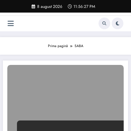
Sari
8 august 2026
11:56:28 PM
la
conținut
Prima pagină
SABA