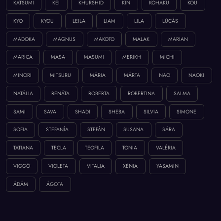
KATSUMI
KEI
KHURSHID
KIN
KOHAKU
KOU
KYO
KYOU
LEILA
LIAM
LILA
LÚCÁS
MADOKA
MAGNUS
MAKOTO
MALAK
MARIAN
MARICA
MASA
MASUMI
MERIKH
MICHI
MINORI
MITSURU
MÁRIA
MÁRTA
NAO
NAOKI
NATÁLIA
RENÁTA
ROBERTA
ROBERTINA
SALMA
SAMI
SAVA
SHADI
SHEBA
SILVIA
SIMONE
SOFIA
STEFANÍA
STEFÁN
SUSANA
SÁRA
TATIANA
TECLA
TEOFILA
TONIA
VALÉRIA
VIGGÓ
VIOLETA
VITALIA
XÉNIA
YASAMIN
ÁDÁM
ÁGOTA