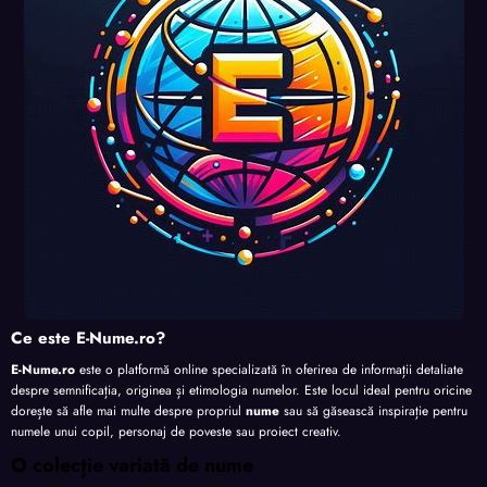
Ce este E-Nume.ro?
E-Nume.ro
este o platformă online specializată în oferirea de informații detaliate
despre semnificația, originea și etimologia numelor. Este locul ideal pentru oricine
dorește să afle mai multe despre propriul
nume
sau să găsească inspirație pentru
numele unui copil, personaj de poveste sau proiect creativ.
O colecție variată de nume