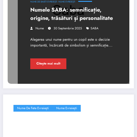
NUME DE BAIETI EVREIEȘTI
NUME EVREIEȘTI
Numele SABA: semnificație,
origine, trăsături și personalitate
Nume
30 Septembrie 2025
SABA
Alegerea unui nume pentru un copil este o decizie
importantă, încărcată de simbolism și semnificație.…
Citește mai mult
Nume De Fete Evreiești
Nume Evreiești