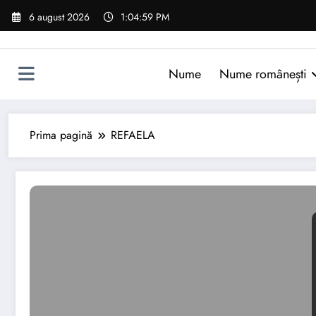
Sari
6 august 2026
1:05:00 PM
la
conținut
Nume
Nume românești
Prima pagină
REFAELA