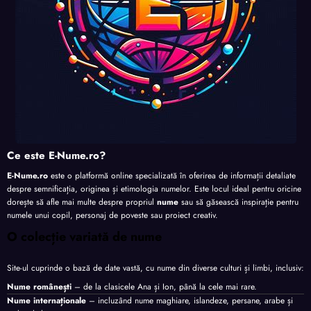
Ce este E-Nume.ro?
E-Nume.ro
este o platformă online specializată în oferirea de informații detaliate
despre semnificația, originea și etimologia numelor. Este locul ideal pentru oricine
dorește să afle mai multe despre propriul
nume
sau să găsească inspirație pentru
numele unui copil, personaj de poveste sau proiect creativ.
O colecție variată de nume
Site-ul cuprinde o bază de date vastă, cu nume din diverse culturi și limbi, inclusiv:
Nume românești
– de la clasicele Ana și Ion, până la cele mai rare.
Nume internaționale
– incluzând nume maghiare, islandeze, persane, arabe și