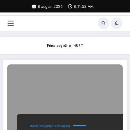
Sari
8 august 2026
8:11:54 AM
la
conținut
Prima pagină
NURIT
NUME DE FETE EVREIEȘTI
NUME EVREIEȘTI