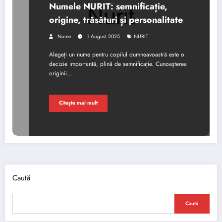
Numele NURIT: semnificație,
origine, trăsături și personalitate
Nume
1 August 2025
NURIT
Alegeți un nume pentru copilul dumneavoastră este o
decizie importantă, plină de semnificație. Cunoașterea
originii…
Citește mai mult
Caută
Caută