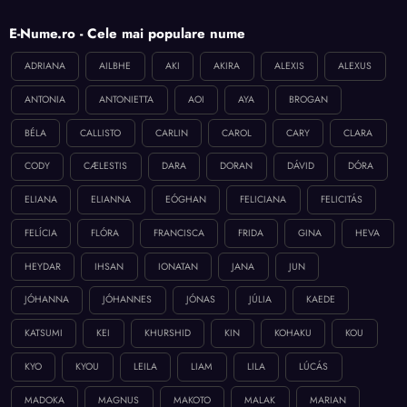
E-Nume.ro - Cele mai populare nume
ADRIANA
AILBHE
AKI
AKIRA
ALEXIS
ALEXUS
ANTONIA
ANTONIETTA
AOI
AYA
BROGAN
BÉLA
CALLISTO
CARLIN
CAROL
CARY
CLARA
CODY
CÆLESTIS
DARA
DORAN
DÁVID
DÓRA
ELIANA
ELIANNA
EÓGHAN
FELICIANA
FELICITÁS
FELÍCIA
FLÓRA
FRANCISCA
FRIDA
GINA
HEVA
HEYDAR
IHSAN
IONATAN
JANA
JUN
JÓHANNA
JÓHANNES
JÓNAS
JÚLIA
KAEDE
KATSUMI
KEI
KHURSHID
KIN
KOHAKU
KOU
KYO
KYOU
LEILA
LIAM
LILA
LÚCÁS
MADOKA
MAGNUS
MAKOTO
MALAK
MARIAN