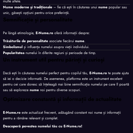
multe altele.
Nume moderne și tradiționale
– fie că ești în căutarea unui
nume
popular sau
unic, găsești opțiuni pentru orice preferință.
Semnificație și personalitate
Pe lângă etimologie,
E-Nume.ro
oferă informații despre:
Trăsăturile de personalitate
asociate fiecărui
nume
.
Simbolismul
și influența numelui asupra vieții individului.
Popularitatea
numelui în diferite regiuni și perioade de timp.
Un instrument util pentru părinți și curioși
Dacă ești în căutarea numelui perfect pentru copilul tău,
E-Nume.ro
te poate ajuta
să iei o decizie informată. De asemenea, platforma este un instrument excelent
pentru cei care doresc să înțeleagă mai bine semnificația numelui pe care îl poartă
sau să exploreze
nume
noi pentru diverse scopuri.
Optimizare constantă și informații de actualitate
E-Nume.ro
este actualizat frecvent, adăugând constant noi nume și informații
pentru a rămâne relevant și complet.
Descoperă povestea numelui tău cu
E-Nume.ro
!