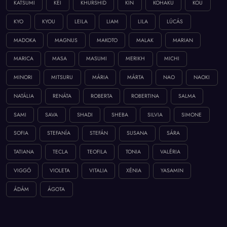
KATSUMI
KEI
KHURSHID
KIN
KOHAKU
KOU
KYO
KYOU
LEILA
LIAM
LILA
LÚCÁS
MADOKA
MAGNUS
MAKOTO
MALAK
MARIAN
MARICA
MASA
MASUMI
MERIKH
MICHI
MINORI
MITSURU
MÁRIA
MÁRTA
NAO
NAOKI
NATÁLIA
RENÁTA
ROBERTA
ROBERTINA
SALMA
SAMI
SAVA
SHADI
SHEBA
SILVIA
SIMONE
SOFIA
STEFANÍA
STEFÁN
SUSANA
SÁRA
TATIANA
TECLA
TEOFILA
TONIA
VALÉRIA
VIGGÓ
VIOLETA
VITALIA
XÉNIA
YASAMIN
ÁDÁM
ÁGOTA