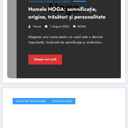
NUME DE BAIETI EVREIEȘTI
NUME EVREIEȘTI
Numele NOGA: semnificație,
origine, trăsături și personalitate
Nume
1 August 2025
NOGA
Alegerea unui nume pentru un copil este o decizie
importantă, încărcată de semnificație și simbolism.…
Citește mai mult
Nume De Fete Evreiești
Nume Evreiești