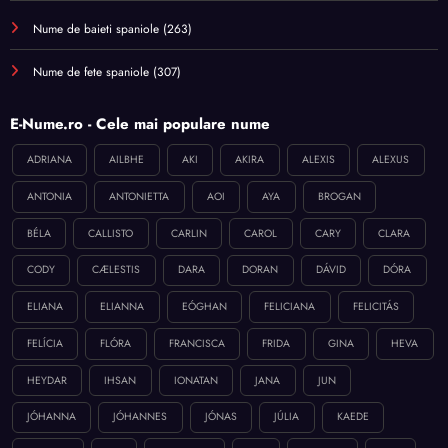
Nume de baieti spaniole
(263)
Nume de fete spaniole
(307)
E-Nume.ro - Cele mai populare nume
ADRIANA
AILBHE
AKI
AKIRA
ALEXIS
ALEXUS
ANTONIA
ANTONIETTA
AOI
AYA
BROGAN
BÉLA
CALLISTO
CARLIN
CAROL
CARY
CLARA
CODY
CÆLESTIS
DARA
DORAN
DÁVID
DÓRA
ELIANA
ELIANNA
EÓGHAN
FELICIANA
FELICITÁS
FELÍCIA
FLÓRA
FRANCISCA
FRIDA
GINA
HEVA
HEYDAR
IHSAN
IONATAN
JANA
JUN
JÓHANNA
JÓHANNES
JÓNAS
JÚLIA
KAEDE