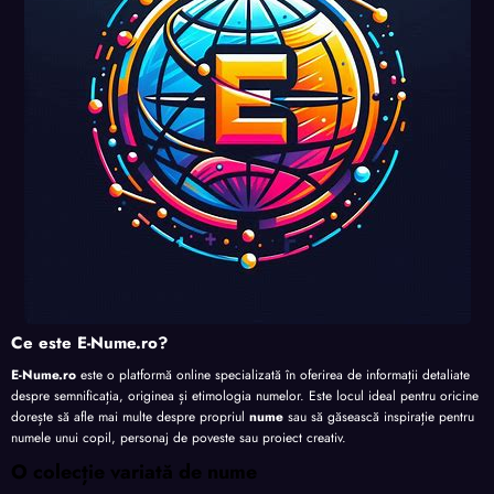
Ce este E-Nume.ro?
E-Nume.ro
este o platformă online specializată în oferirea de informații detaliate
despre semnificația, originea și etimologia numelor. Este locul ideal pentru oricine
dorește să afle mai multe despre propriul
nume
sau să găsească inspirație pentru
numele unui copil, personaj de poveste sau proiect creativ.
O colecție variată de nume