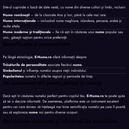
Site-ul cuprinde o bază de date vastă, cu nume din diverse culturi și limbi, inclusiv:
Nume românești
– de la clasicele Ana și Ion, până la cele mai rare.
Nume internaționale
– incluzând nume maghiare, islandeze, persane, arabe și
multe altele.
Nume moderne și tradiționale
– fie că ești în căutarea unui
nume
popular sau
unic, găsești opțiuni pentru orice preferință.
Semnificație și personalitate
Pe lângă etimologie,
E-Nume.ro
oferă informații despre:
Trăsăturile de personalitate
asociate fiecărui
nume
.
Simbolismul
și influența numelui asupra vieții individului.
Popularitatea
numelui în diferite regiuni și perioade de timp.
Un instrument util pentru părinți și curioși
Dacă ești în căutarea numelui perfect pentru copilul tău,
E-Nume.ro
te poate ajuta
să iei o decizie informată. De asemenea, platforma este un instrument excelent
pentru cei care doresc să înțeleagă mai bine semnificația numelui pe care îl poartă
sau să exploreze
nume
noi pentru diverse scopuri.
Optimizare constantă și informații de actualitate