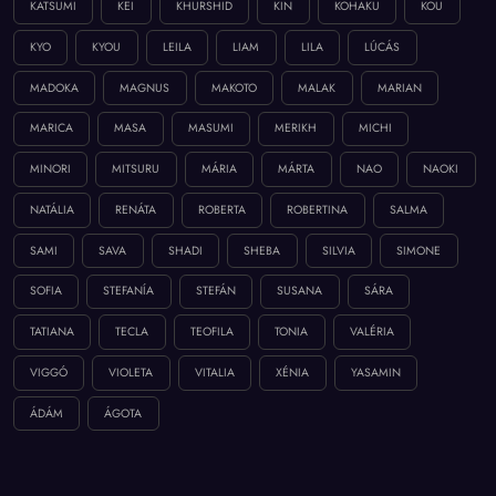
KATSUMI
KEI
KHURSHID
KIN
KOHAKU
KOU
KYO
KYOU
LEILA
LIAM
LILA
LÚCÁS
MADOKA
MAGNUS
MAKOTO
MALAK
MARIAN
MARICA
MASA
MASUMI
MERIKH
MICHI
MINORI
MITSURU
MÁRIA
MÁRTA
NAO
NAOKI
NATÁLIA
RENÁTA
ROBERTA
ROBERTINA
SALMA
SAMI
SAVA
SHADI
SHEBA
SILVIA
SIMONE
SOFIA
STEFANÍA
STEFÁN
SUSANA
SÁRA
TATIANA
TECLA
TEOFILA
TONIA
VALÉRIA
VIGGÓ
VIOLETA
VITALIA
XÉNIA
YASAMIN
ÁDÁM
ÁGOTA