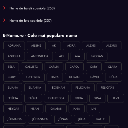
Nume de baieti spaniole
(263)
Nume de fete spaniole
(307)
E-Nume.ro - Cele mai populare nume
ADRIANA
AILBHE
AKI
AKIRA
ALEXIS
ALEXUS
ANTONIA
ANTONIETTA
AOI
AYA
BROGAN
BÉLA
CALLISTO
CARLIN
CAROL
CARY
CLARA
CODY
CÆLESTIS
DARA
DORAN
DÁVID
DÓRA
ELIANA
ELIANNA
EÓGHAN
FELICIANA
FELICITÁS
FELÍCIA
FLÓRA
FRANCISCA
FRIDA
GINA
HEVA
HEYDAR
IHSAN
IONATAN
JANA
JUN
JÓHANNA
JÓHANNES
JÓNAS
JÚLIA
KAEDE