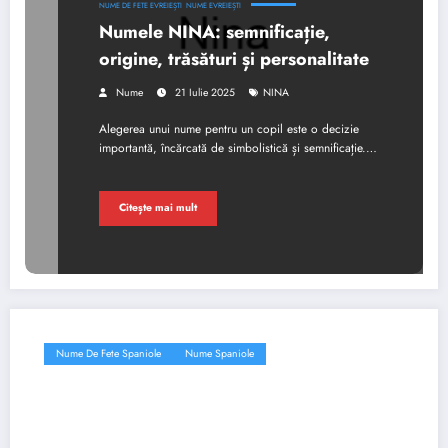
NUME DE FETE EVREIEȘTI
NUME EVREIEȘTI
Numele NINA: semnificație,
origine, trăsături și personalitate
Nume
21 Iulie 2025
NINA
Alegerea unui nume pentru un copil este o decizie
importantă, încărcată de simbolistică și semnificație.…
Citește mai mult
Nume De Fete Spaniole
Nume Spaniole