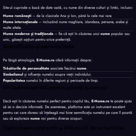
Site-ul cuprinde o bază de date vastă, cu nume din diverse culturi și limbi, inclusiv:
Nume românești
– de la clasicele Ana și Ion, până la cele mai rare.
Nume internaționale
– incluzând nume maghiare, islandeze, persane, arabe și
multe altele.
Nume moderne și tradiționale
– fie că ești în căutarea unui
nume
popular sau
unic, găsești opțiuni pentru orice preferință.
Semnificație și personalitate
Pe lângă etimologie,
E-Nume.ro
oferă informații despre:
Trăsăturile de personalitate
asociate fiecărui
nume
.
Simbolismul
și influența numelui asupra vieții individului.
Popularitatea
numelui în diferite regiuni și perioade de timp.
Un instrument util pentru părinți și curioși
Dacă ești în căutarea numelui perfect pentru copilul tău,
E-Nume.ro
te poate ajuta
să iei o decizie informată. De asemenea, platforma este un instrument excelent
pentru cei care doresc să înțeleagă mai bine semnificația numelui pe care îl poartă
sau să exploreze
nume
noi pentru diverse scopuri.
Optimizare constantă și informații de actualitate