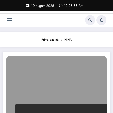
Sari
10 august 2026
12:28:34 PM
la
conținut
Prima pagină
NINA