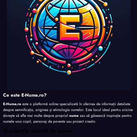
Ce este E-Nume.ro?
E-Nume.ro
este o platformă online specializată în oferirea de informații detaliate
despre semnificația, originea și etimologia numelor. Este locul ideal pentru oricine
dorește să afle mai multe despre propriul
nume
sau să găsească inspirație pentru
numele unui copil, personaj de poveste sau proiect creativ.
O colecție variată de nume