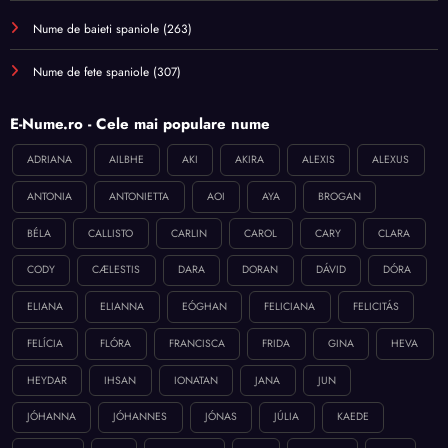
Nume de baieti spaniole
(263)
Nume de fete spaniole
(307)
E-Nume.ro - Cele mai populare nume
ADRIANA
AILBHE
AKI
AKIRA
ALEXIS
ALEXUS
ANTONIA
ANTONIETTA
AOI
AYA
BROGAN
BÉLA
CALLISTO
CARLIN
CAROL
CARY
CLARA
CODY
CÆLESTIS
DARA
DORAN
DÁVID
DÓRA
ELIANA
ELIANNA
EÓGHAN
FELICIANA
FELICITÁS
FELÍCIA
FLÓRA
FRANCISCA
FRIDA
GINA
HEVA
HEYDAR
IHSAN
IONATAN
JANA
JUN
JÓHANNA
JÓHANNES
JÓNAS
JÚLIA
KAEDE