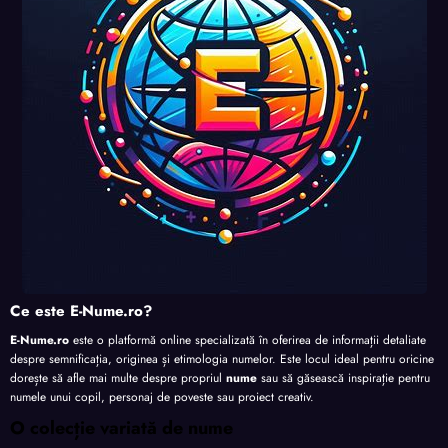
Ce este E-Nume.ro?
E-Nume.ro
este o platformă online specializată în oferirea de informații detaliate
despre semnificația, originea și etimologia numelor. Este locul ideal pentru oricine
dorește să afle mai multe despre propriul
nume
sau să găsească inspirație pentru
numele unui copil, personaj de poveste sau proiect creativ.
O colecție variată de nume