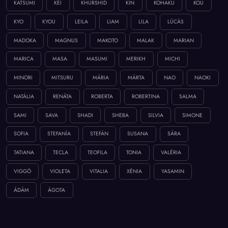
KATSUMI
KEI
KHURSHID
KIN
KOHAKU
KOU
KYO
KYOU
LEILA
LIAM
LILA
LÚCÁS
MADOKA
MAGNUS
MAKOTO
MALAK
MARIAN
MARICA
MASA
MASUMI
MERIKH
MICHI
MINORI
MITSURU
MÁRIA
MÁRTA
NAO
NAOKI
NATÁLIA
RENÁTA
ROBERTA
ROBERTINA
SALMA
SAMI
SAVA
SHADI
SHEBA
SILVIA
SIMONE
SOFIA
STEFANÍA
STEFÁN
SUSANA
SÁRA
TATIANA
TECLA
TEOFILA
TONIA
VALÉRIA
VIGGÓ
VIOLETA
VITALIA
XÉNIA
YASAMIN
ÁDÁM
ÁGOTA