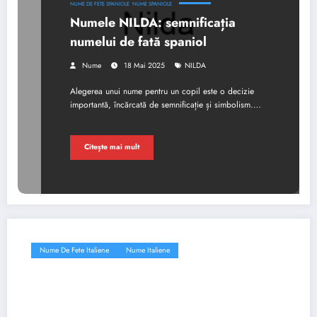
NUME DE FETE SPANIOLE
NUME SPANIOLE
Numele NILDA: semnificația
numelui de fată spaniol
Nume
18 Mai 2025
NILDA
Alegerea unui nume pentru un copil este o decizie
importantă, încărcată de semnificație și simbolism.…
Citește mai mult
Nume De Fete Italiene
Nume Italiene