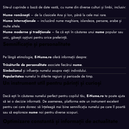
Site-ul cuprinde o bază de date vastă, cu nume din diverse culturi și limbi, inclusiv:
Nume românești
– de la clasicele Ana și Ion, până la cele mai rare.
Nume internaționale
– incluzând nume maghiare, islandeze, persane, arabe și
multe altele.
Nume moderne și tradiționale
– fie că ești în căutarea unui
nume
popular sau
unic, găsești opțiuni pentru orice preferință.
Semnificație și personalitate
Pe lângă etimologie,
E-Nume.ro
oferă informații despre:
Trăsăturile de personalitate
asociate fiecărui
nume
.
Simbolismul
și influența numelui asupra vieții individului.
Popularitatea
numelui în diferite regiuni și perioade de timp.
Un instrument util pentru părinți și curioși
Dacă ești în căutarea numelui perfect pentru copilul tău,
E-Nume.ro
te poate ajuta
să iei o decizie informată. De asemenea, platforma este un instrument excelent
pentru cei care doresc să înțeleagă mai bine semnificația numelui pe care îl poartă
sau să exploreze
nume
noi pentru diverse scopuri.
Optimizare constantă și informații de actualitate