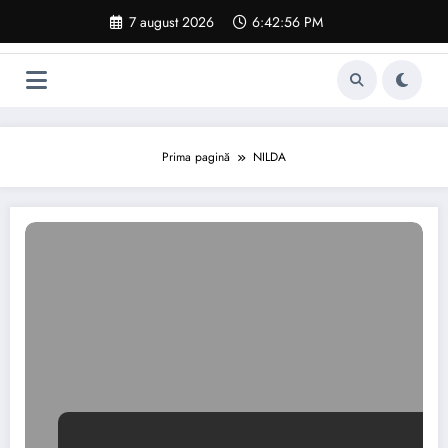
Sari
7 august 2026
6:42:57 PM
la
conținut
Prima pagină
NILDA