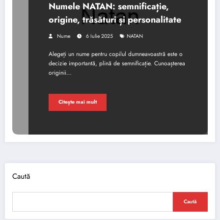
Numele NATAN: semnificație,
origine, trăsături și personalitate
Nume
6 Iulie 2025
NATAN
Alegeți un nume pentru copilul dumneavoastră este o
decizie importantă, plină de semnificație. Cunoașterea
originii…
Citește mai mult
Caută
Caută