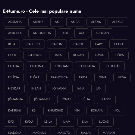
E-Nume.ro - Cele mai populare nume
ADRIANA
AILBHE
AKI
AKIRA
ALEXIS
ALEXUS
ANTONIA
ANTONIETTA
AOI
AYA
BROGAN
BÉLA
CALLISTO
CARLIN
CAROL
CARY
CLARA
CODY
CÆLESTIS
DARA
DORAN
DÁVID
DÓRA
ELIANA
ELIANNA
EÓGHAN
FELICIANA
FELICITÁS
FELÍCIA
FLÓRA
FRANCISCA
FRIDA
GINA
HEVA
HEYDAR
IHSAN
IONATAN
JANA
JUN
JÓHANNA
JÓHANNES
JÓNAS
JÚLIA
KAEDE
KATSUMI
KEI
KHURSHID
KIN
KOHAKU
KOU
KYO
KYOU
LEILA
LIAM
LILA
LÚCÁS
MADOKA
MAGNUS
MAKOTO
MALAK
MARIAN