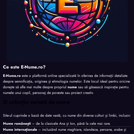
Ce este E-Nume.ro?
E-Nume.ro
este o platformă online specializată în oferirea de informații detaliate
despre semnificația, originea și etimologia numelor. Este locul ideal pentru oricine
dorește să afle mai multe despre propriul
nume
sau să găsească inspirație pentru
numele unui copil, personaj de poveste sau proiect creativ.
O colecție variată de nume
Site-ul cuprinde o bază de date vastă, cu nume din diverse culturi și limbi, inclusiv:
Nume românești
– de la clasicele Ana și Ion, până la cele mai rare.
Nume internaționale
– incluzând nume maghiare, islandeze, persane, arabe și