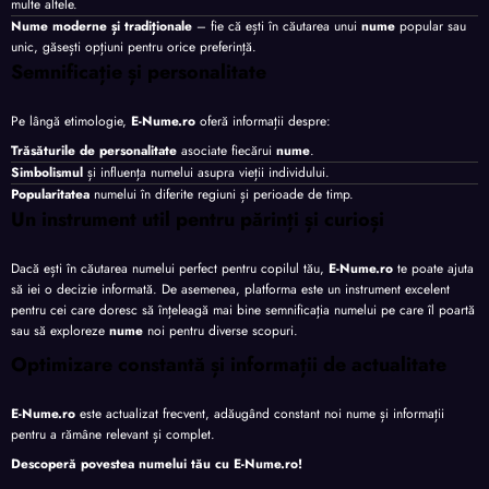
multe altele.
Nume moderne și tradiționale
– fie că ești în căutarea unui
nume
popular sau
unic, găsești opțiuni pentru orice preferință.
Semnificație și personalitate
Pe lângă etimologie,
E-Nume.ro
oferă informații despre:
Trăsăturile de personalitate
asociate fiecărui
nume
.
Simbolismul
și influența numelui asupra vieții individului.
Popularitatea
numelui în diferite regiuni și perioade de timp.
Un instrument util pentru părinți și curioși
Dacă ești în căutarea numelui perfect pentru copilul tău,
E-Nume.ro
te poate ajuta
să iei o decizie informată. De asemenea, platforma este un instrument excelent
pentru cei care doresc să înțeleagă mai bine semnificația numelui pe care îl poartă
sau să exploreze
nume
noi pentru diverse scopuri.
Optimizare constantă și informații de actualitate
E-Nume.ro
este actualizat frecvent, adăugând constant noi nume și informații
pentru a rămâne relevant și complet.
Descoperă povestea numelui tău cu
E-Nume.ro
!