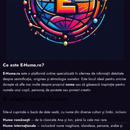
Ce este E-Nume.ro?
E-Nume.ro
este o platformă online specializată în oferirea de informații detaliate
despre semnificația, originea și etimologia numelor. Este locul ideal pentru oricine
dorește să afle mai multe despre propriul
nume
sau să găsească inspirație pentru
numele unui copil, personaj de poveste sau proiect creativ.
O colecție variată de nume
Site-ul cuprinde o bază de date vastă, cu nume din diverse culturi și limbi, inclusiv:
Nume românești
– de la clasicele Ana și Ion, până la cele mai rare.
Nume internaționale
– incluzând nume maghiare, islandeze, persane, arabe și