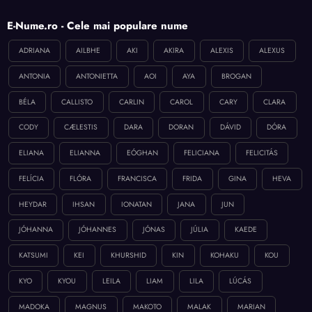
E-Nume.ro - Cele mai populare nume
ADRIANA
AILBHE
AKI
AKIRA
ALEXIS
ALEXUS
ANTONIA
ANTONIETTA
AOI
AYA
BROGAN
BÉLA
CALLISTO
CARLIN
CAROL
CARY
CLARA
CODY
CÆLESTIS
DARA
DORAN
DÁVID
DÓRA
ELIANA
ELIANNA
EÓGHAN
FELICIANA
FELICITÁS
FELÍCIA
FLÓRA
FRANCISCA
FRIDA
GINA
HEVA
HEYDAR
IHSAN
IONATAN
JANA
JUN
JÓHANNA
JÓHANNES
JÓNAS
JÚLIA
KAEDE
KATSUMI
KEI
KHURSHID
KIN
KOHAKU
KOU
KYO
KYOU
LEILA
LIAM
LILA
LÚCÁS
MADOKA
MAGNUS
MAKOTO
MALAK
MARIAN