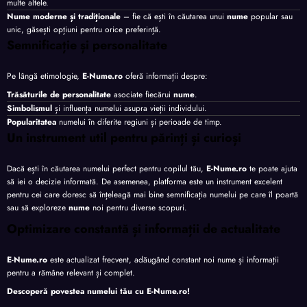
multe altele.
Nume moderne și tradiționale
– fie că ești în căutarea unui
nume
popular sau
unic, găsești opțiuni pentru orice preferință.
Semnificație și personalitate
Pe lângă etimologie,
E-Nume.ro
oferă informații despre:
Trăsăturile de personalitate
asociate fiecărui
nume
.
Simbolismul
și influența numelui asupra vieții individului.
Popularitatea
numelui în diferite regiuni și perioade de timp.
Un instrument util pentru părinți și curioși
Dacă ești în căutarea numelui perfect pentru copilul tău,
E-Nume.ro
te poate ajuta
să iei o decizie informată. De asemenea, platforma este un instrument excelent
pentru cei care doresc să înțeleagă mai bine semnificația numelui pe care îl poartă
sau să exploreze
nume
noi pentru diverse scopuri.
Optimizare constantă și informații de actualitate
E-Nume.ro
este actualizat frecvent, adăugând constant noi nume și informații
pentru a rămâne relevant și complet.
Descoperă povestea numelui tău cu
E-Nume.ro
!