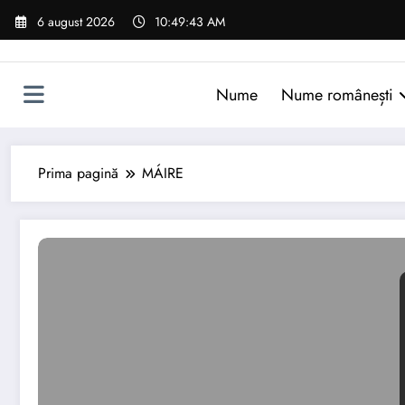
Sari
6 august 2026
10:49:44 AM
la
conținut
Nume
Nume românești
Prima pagină
MÁIRE