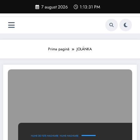
Sari
7 august 2026
1:13:32 PM
la
conținut
Prima pagină
JOLÁNKA
NUME DE FETE MAGHIARE
NUME MAGHIARE