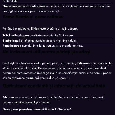
multe altele.
Nume moderne și tradiționale
– fie că ești în căutarea unui
nume
popular sau
unic, găsești opțiuni pentru orice preferință.
Semnificație și personalitate
Pe lângă etimologie,
E-Nume.ro
oferă informații despre:
Trăsăturile de personalitate
asociate fiecărui
nume
.
Simbolismul
și influența numelui asupra vieții individului.
Popularitatea
numelui în diferite regiuni și perioade de timp.
Un instrument util pentru părinți și curioși
Dacă ești în căutarea numelui perfect pentru copilul tău,
E-Nume.ro
te poate ajuta
să iei o decizie informată. De asemenea, platforma este un instrument excelent
pentru cei care doresc să înțeleagă mai bine semnificația numelui pe care îl poartă
sau să exploreze
nume
noi pentru diverse scopuri.
Optimizare constantă și informații de actualitate
E-Nume.ro
este actualizat frecvent, adăugând constant noi nume și informații
pentru a rămâne relevant și complet.
Descoperă povestea numelui tău cu
E-Nume.ro
!