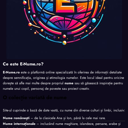
Ce este E-Nume.ro?
E-Nume.ro
este o platformă online specializată în oferirea de informații detaliate
despre semnificația, originea și etimologia numelor. Este locul ideal pentru oricine
dorește să afle mai multe despre propriul
nume
sau să găsească inspirație pentru
numele unui copil, personaj de poveste sau proiect creativ.
O colecție variată de nume
Site-ul cuprinde o bază de date vastă, cu nume din diverse culturi și limbi, inclusiv:
Nume românești
– de la clasicele Ana și Ion, până la cele mai rare.
Nume internaționale
– incluzând nume maghiare, islandeze, persane, arabe și