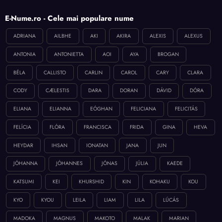
E-Nume.ro - Cele mai populare nume
ADRIANA
AILBHE
AKI
AKIRA
ALEXIS
ALEXUS
ANTONIA
ANTONIETTA
AOI
AYA
BROGAN
BÉLA
CALLISTO
CARLIN
CAROL
CARY
CLARA
CODY
CÆLESTIS
DARA
DORAN
DÁVID
DÓRA
ELIANA
ELIANNA
EÓGHAN
FELICIANA
FELICITÁS
FELÍCIA
FLÓRA
FRANCISCA
FRIDA
GINA
HEVA
HEYDAR
IHSAN
IONATAN
JANA
JUN
JÓHANNA
JÓHANNES
JÓNAS
JÚLIA
KAEDE
KATSUMI
KEI
KHURSHID
KIN
KOHAKU
KOU
KYO
KYOU
LEILA
LIAM
LILA
LÚCÁS
MADOKA
MAGNUS
MAKOTO
MALAK
MARIAN