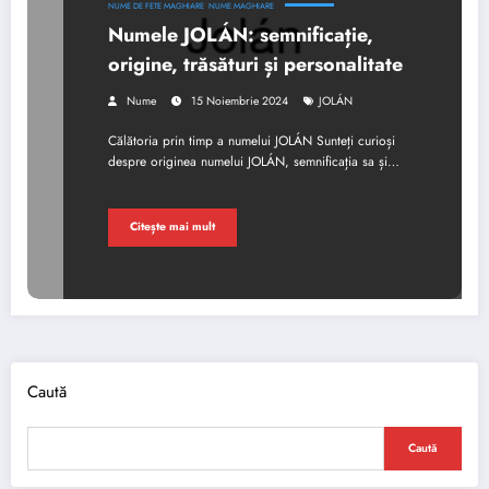
NUME DE FETE MAGHIARE
NUME MAGHIARE
Numele JOLÁN: semnificație,
origine, trăsături și personalitate
Nume
15 Noiembrie 2024
JOLÁN
Călătoria prin timp a numelui JOLÁN Sunteți curioși
despre originea numelui JOLÁN, semnificația sa și…
Citește mai mult
Caută
Caută