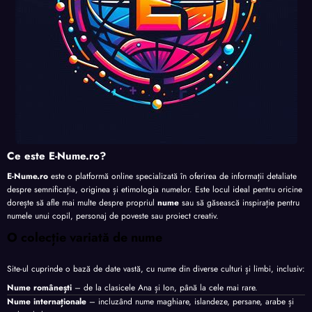
Ce este E-Nume.ro?
E-Nume.ro
este o platformă online specializată în oferirea de informații detaliate
despre semnificația, originea și etimologia numelor. Este locul ideal pentru oricine
dorește să afle mai multe despre propriul
nume
sau să găsească inspirație pentru
numele unui copil, personaj de poveste sau proiect creativ.
O colecție variată de nume
Site-ul cuprinde o bază de date vastă, cu nume din diverse culturi și limbi, inclusiv:
Nume românești
– de la clasicele Ana și Ion, până la cele mai rare.
Nume internaționale
– incluzând nume maghiare, islandeze, persane, arabe și