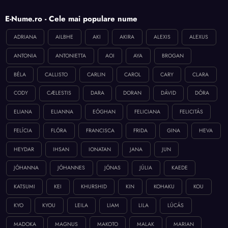
E-Nume.ro - Cele mai populare nume
ADRIANA
AILBHE
AKI
AKIRA
ALEXIS
ALEXUS
ANTONIA
ANTONIETTA
AOI
AYA
BROGAN
BÉLA
CALLISTO
CARLIN
CAROL
CARY
CLARA
CODY
CÆLESTIS
DARA
DORAN
DÁVID
DÓRA
ELIANA
ELIANNA
EÓGHAN
FELICIANA
FELICITÁS
FELÍCIA
FLÓRA
FRANCISCA
FRIDA
GINA
HEVA
HEYDAR
IHSAN
IONATAN
JANA
JUN
JÓHANNA
JÓHANNES
JÓNAS
JÚLIA
KAEDE
KATSUMI
KEI
KHURSHID
KIN
KOHAKU
KOU
KYO
KYOU
LEILA
LIAM
LILA
LÚCÁS
MADOKA
MAGNUS
MAKOTO
MALAK
MARIAN