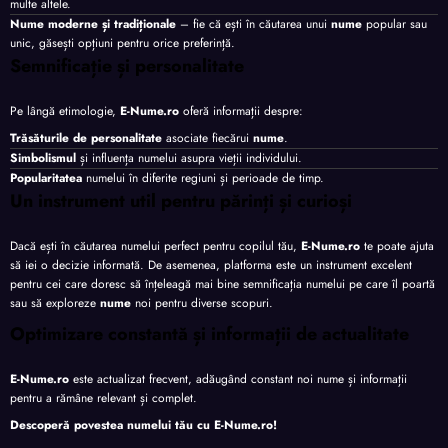
multe altele.
Nume moderne și tradiționale
– fie că ești în căutarea unui
nume
popular sau
unic, găsești opțiuni pentru orice preferință.
Semnificație și personalitate
Pe lângă etimologie,
E-Nume.ro
oferă informații despre:
Trăsăturile de personalitate
asociate fiecărui
nume
.
Simbolismul
și influența numelui asupra vieții individului.
Popularitatea
numelui în diferite regiuni și perioade de timp.
Un instrument util pentru părinți și curioși
Dacă ești în căutarea numelui perfect pentru copilul tău,
E-Nume.ro
te poate ajuta
să iei o decizie informată. De asemenea, platforma este un instrument excelent
pentru cei care doresc să înțeleagă mai bine semnificația numelui pe care îl poartă
sau să exploreze
nume
noi pentru diverse scopuri.
Optimizare constantă și informații de actualitate
E-Nume.ro
este actualizat frecvent, adăugând constant noi nume și informații
pentru a rămâne relevant și complet.
Descoperă povestea numelui tău cu
E-Nume.ro
!