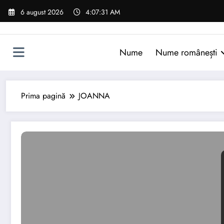
Sari
6 august 2026
4:07:32 AM
la
conținut
Nume
Nume românești
Prima pagină
JOANNA