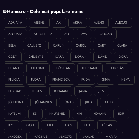
E-Nume.ro - Cele mai populare nume
ADRIANA
AILBHE
AKI
AKIRA
ALEXIS
ALEXUS
ANTONIA
ANTONIETTA
AOI
AYA
BROGAN
BÉLA
CALLISTO
CARLIN
CAROL
CARY
CLARA
CODY
CÆLESTIS
DARA
DORAN
DÁVID
DÓRA
ELIANA
ELIANNA
EÓGHAN
FELICIANA
FELICITÁS
FELÍCIA
FLÓRA
FRANCISCA
FRIDA
GINA
HEVA
HEYDAR
IHSAN
IONATAN
JANA
JUN
JÓHANNA
JÓHANNES
JÓNAS
JÚLIA
KAEDE
KATSUMI
KEI
KHURSHID
KIN
KOHAKU
KOU
KYO
KYOU
LEILA
LIAM
LILA
LÚCÁS
MADOKA
MAGNUS
MAKOTO
MALAK
MARIAN