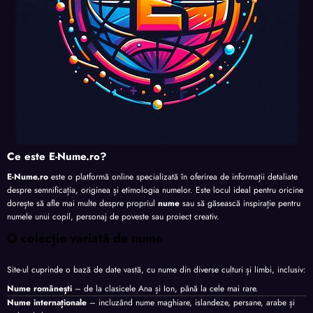
Ce este E-Nume.ro?
E-Nume.ro
este o platformă online specializată în oferirea de informații detaliate
despre semnificația, originea și etimologia numelor. Este locul ideal pentru oricine
dorește să afle mai multe despre propriul
nume
sau să găsească inspirație pentru
numele unui copil, personaj de poveste sau proiect creativ.
O colecție variată de nume
Site-ul cuprinde o bază de date vastă, cu nume din diverse culturi și limbi, inclusiv:
Nume românești
– de la clasicele Ana și Ion, până la cele mai rare.
Nume internaționale
– incluzând nume maghiare, islandeze, persane, arabe și