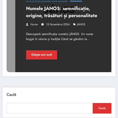
NUME DE BAIETI MAGHIARE
NUME MAGHIARE
Numele JÁNOS: semnificație,
origine, trăsături și personalitate
Nume
15 Noiembrie 2024
JÁNOS
Descoperă semnificația numelui JÁNOS: Un nume
bogat în istorie și tradiție Când ne gândim la…
Citește mai mult
Caută
Caută