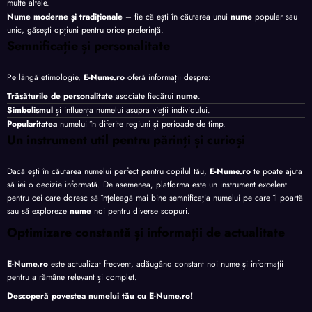
multe altele.
Nume moderne și tradiționale
– fie că ești în căutarea unui
nume
popular sau
unic, găsești opțiuni pentru orice preferință.
Semnificație și personalitate
Pe lângă etimologie,
E-Nume.ro
oferă informații despre:
Trăsăturile de personalitate
asociate fiecărui
nume
.
Simbolismul
și influența numelui asupra vieții individului.
Popularitatea
numelui în diferite regiuni și perioade de timp.
Un instrument util pentru părinți și curioși
Dacă ești în căutarea numelui perfect pentru copilul tău,
E-Nume.ro
te poate ajuta
să iei o decizie informată. De asemenea, platforma este un instrument excelent
pentru cei care doresc să înțeleagă mai bine semnificația numelui pe care îl poartă
sau să exploreze
nume
noi pentru diverse scopuri.
Optimizare constantă și informații de actualitate
E-Nume.ro
este actualizat frecvent, adăugând constant noi nume și informații
pentru a rămâne relevant și complet.
Descoperă povestea numelui tău cu
E-Nume.ro
!