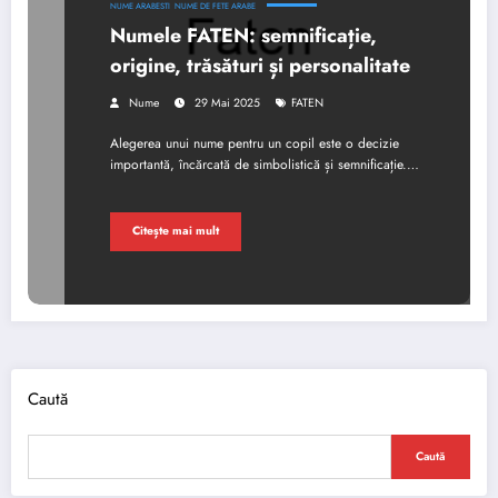
NUME ARABESTI
NUME DE FETE ARABE
Numele FATEN: semnificație,
origine, trăsături și personalitate
Nume
29 Mai 2025
FATEN
Alegerea unui nume pentru un copil este o decizie
importantă, încărcată de simbolistică și semnificație.…
Citește mai mult
Caută
Caută