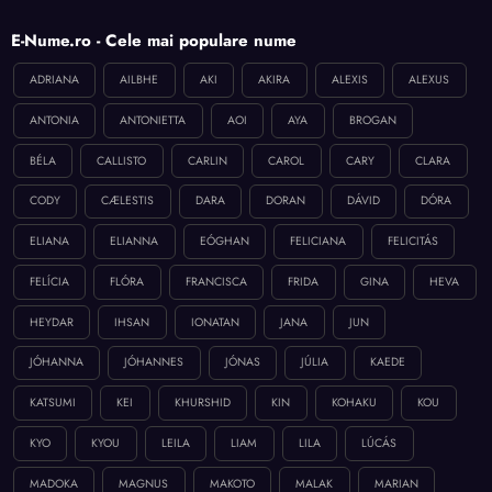
E-Nume.ro - Cele mai populare nume
ADRIANA
AILBHE
AKI
AKIRA
ALEXIS
ALEXUS
ANTONIA
ANTONIETTA
AOI
AYA
BROGAN
BÉLA
CALLISTO
CARLIN
CAROL
CARY
CLARA
CODY
CÆLESTIS
DARA
DORAN
DÁVID
DÓRA
ELIANA
ELIANNA
EÓGHAN
FELICIANA
FELICITÁS
FELÍCIA
FLÓRA
FRANCISCA
FRIDA
GINA
HEVA
HEYDAR
IHSAN
IONATAN
JANA
JUN
JÓHANNA
JÓHANNES
JÓNAS
JÚLIA
KAEDE
KATSUMI
KEI
KHURSHID
KIN
KOHAKU
KOU
KYO
KYOU
LEILA
LIAM
LILA
LÚCÁS
MADOKA
MAGNUS
MAKOTO
MALAK
MARIAN