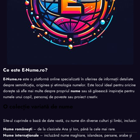
Ce este E-Nume.ro?
E-Nume.ro
este o platformă online specializată în oferirea de informații detaliate
despre semnificația, originea și etimologia numelor. Este locul ideal pentru oricine
dorește să afle mai multe despre propriul
nume
sau să găsească inspirație pentru
numele unui copil, personaj de poveste sau proiect creativ.
O colecție variată de nume
Site-ul cuprinde o bază de date vastă, cu nume din diverse culturi și limbi, inclusiv:
Nume românești
– de la clasicele Ana și Ion, până la cele mai rare.
Nume internaționale
– incluzând nume maghiare, islandeze, persane, arabe și