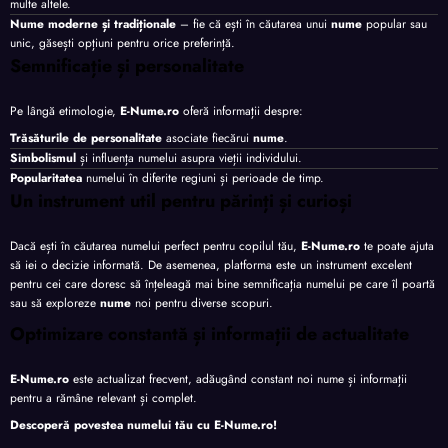
multe altele.
Nume moderne și tradiționale
– fie că ești în căutarea unui
nume
popular sau
unic, găsești opțiuni pentru orice preferință.
Semnificație și personalitate
Pe lângă etimologie,
E-Nume.ro
oferă informații despre:
Trăsăturile de personalitate
asociate fiecărui
nume
.
Simbolismul
și influența numelui asupra vieții individului.
Popularitatea
numelui în diferite regiuni și perioade de timp.
Un instrument util pentru părinți și curioși
Dacă ești în căutarea numelui perfect pentru copilul tău,
E-Nume.ro
te poate ajuta
să iei o decizie informată. De asemenea, platforma este un instrument excelent
pentru cei care doresc să înțeleagă mai bine semnificația numelui pe care îl poartă
sau să exploreze
nume
noi pentru diverse scopuri.
Optimizare constantă și informații de actualitate
E-Nume.ro
este actualizat frecvent, adăugând constant noi nume și informații
pentru a rămâne relevant și complet.
Descoperă povestea numelui tău cu
E-Nume.ro
!