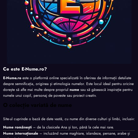
Ce este E-Nume.ro?
E-Nume.ro
este o platformă online specializată în oferirea de informații detaliate
despre semnificația, originea și etimologia numelor. Este locul ideal pentru oricine
dorește să afle mai multe despre propriul
nume
sau să găsească inspirație pentru
numele unui copil, personaj de poveste sau proiect creativ.
O colecție variată de nume
Site-ul cuprinde o bază de date vastă, cu nume din diverse culturi și limbi, inclusiv:
Nume românești
– de la clasicele Ana și Ion, până la cele mai rare.
Nume internaționale
– incluzând nume maghiare, islandeze, persane, arabe și