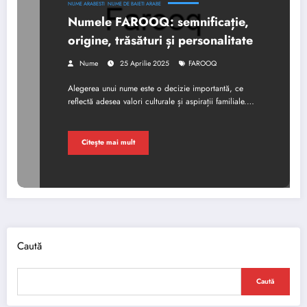
NUME ARABESTI
NUME DE BAIETI ARABE
Numele FAROOQ: semnificație,
origine, trăsături și personalitate
Nume
25 Aprilie 2025
FAROOQ
Alegerea unui nume este o decizie importantă, ce
reflectă adesea valori culturale și aspirații familiale.…
Citește mai mult
Caută
Caută