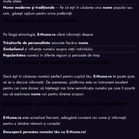
multe altele.
Nume moderne și tradiționale
– fie că ești în căutarea unui
nume
popular sau
unic, găsești opțiuni pentru orice preferință.
Semnificație și personalitate
Pe lângă etimologie,
E-Nume.ro
oferă informații despre:
Trăsăturile de personalitate
asociate fiecărui
nume
.
Simbolismul
și influența numelui asupra vieții individului.
Popularitatea
numelui în diferite regiuni și perioade de timp.
Un instrument util pentru părinți și curioși
Dacă ești în căutarea numelui perfect pentru copilul tău,
E-Nume.ro
te poate ajuta
să iei o decizie informată. De asemenea, platforma este un instrument excelent
pentru cei care doresc să înțeleagă mai bine semnificația numelui pe care îl poartă
sau să exploreze
nume
noi pentru diverse scopuri.
Optimizare constantă și informații de actualitate
E-Nume.ro
este actualizat frecvent, adăugând constant noi nume și informații
pentru a rămâne relevant și complet.
Descoperă povestea numelui tău cu
E-Nume.ro
!