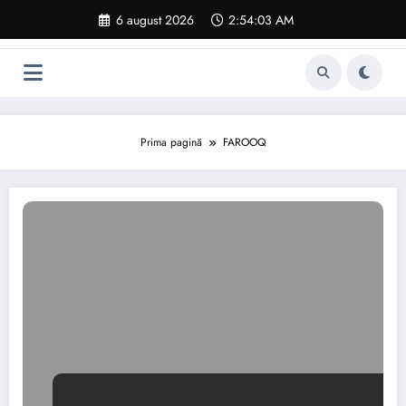
Sari
6 august 2026
2:54:04 AM
la
conținut
Prima pagină
FAROOQ