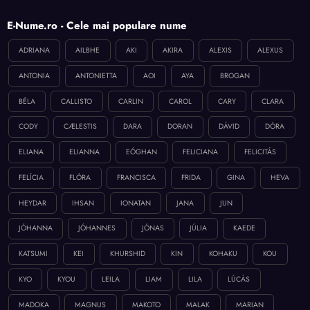
E-Nume.ro - Cele mai populare nume
ADRIANA
AILBHE
AKI
AKIRA
ALEXIS
ALEXUS
ANTONIA
ANTONIETTA
AOI
AYA
BROGAN
BÉLA
CALLISTO
CARLIN
CAROL
CARY
CLARA
CODY
CÆLESTIS
DARA
DORAN
DÁVID
DÓRA
ELIANA
ELIANNA
EÓGHAN
FELICIANA
FELICITÁS
FELÍCIA
FLÓRA
FRANCISCA
FRIDA
GINA
HEVA
HEYDAR
IHSAN
IONATAN
JANA
JUN
JÓHANNA
JÓHANNES
JÓNAS
JÚLIA
KAEDE
KATSUMI
KEI
KHURSHID
KIN
KOHAKU
KOU
KYO
KYOU
LEILA
LIAM
LILA
LÚCÁS
MADOKA
MAGNUS
MAKOTO
MALAK
MARIAN