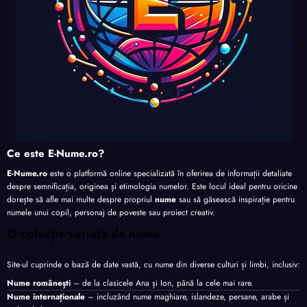
Ce este E-Nume.ro?
E-Nume.ro
este o platformă online specializată în oferirea de informații detaliate
despre semnificația, originea și etimologia numelor. Este locul ideal pentru oricine
dorește să afle mai multe despre propriul
nume
sau să găsească inspirație pentru
numele unui copil, personaj de poveste sau proiect creativ.
O colecție variată de nume
Site-ul cuprinde o bază de date vastă, cu nume din diverse culturi și limbi, inclusiv:
Nume românești
– de la clasicele Ana și Ion, până la cele mai rare.
Nume internaționale
– incluzând nume maghiare, islandeze, persane, arabe și