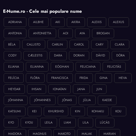
E-Nume.ro - Cele mai populare nume
ADRIANA
AILBHE
AKI
AKIRA
ALEXIS
ALEXUS
ANTONIA
ANTONIETTA
AOI
AYA
BROGAN
BÉLA
CALLISTO
CARLIN
CAROL
CARY
CLARA
CODY
CÆLESTIS
DARA
DORAN
DÁVID
DÓRA
ELIANA
ELIANNA
EÓGHAN
FELICIANA
FELICITÁS
FELÍCIA
FLÓRA
FRANCISCA
FRIDA
GINA
HEVA
HEYDAR
IHSAN
IONATAN
JANA
JUN
JÓHANNA
JÓHANNES
JÓNAS
JÚLIA
KAEDE
KATSUMI
KEI
KHURSHID
KIN
KOHAKU
KOU
KYO
KYOU
LEILA
LIAM
LILA
LÚCÁS
MADOKA
MAGNUS
MAKOTO
MALAK
MARIAN