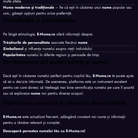
multe altele.
Nume moderne și tradiționale
– fie că ești în căutarea unui
nume
popular sau
unic, găsești opțiuni pentru orice preferință.
Semnificație și personalitate
Pe lângă etimologie,
E-Nume.ro
oferă informații despre:
Trăsăturile de personalitate
asociate fiecărui
nume
.
Simbolismul
și influența numelui asupra vieții individului.
Popularitatea
numelui în diferite regiuni și perioade de timp.
Un instrument util pentru părinți și curioși
Dacă ești în căutarea numelui perfect pentru copilul tău,
E-Nume.ro
te poate ajuta
să iei o decizie informată. De asemenea, platforma este un instrument excelent
pentru cei care doresc să înțeleagă mai bine semnificația numelui pe care îl poartă
sau să exploreze
nume
noi pentru diverse scopuri.
Optimizare constantă și informații de actualitate
E-Nume.ro
este actualizat frecvent, adăugând constant noi nume și informații
pentru a rămâne relevant și complet.
Descoperă povestea numelui tău cu
E-Nume.ro
!